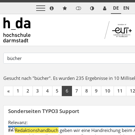
DE
EN
Gesucht nach "bücher".
Es wurden 235 Ergebnisse in 10 Milli
«
1
2
3
4
5
6
7
8
9
10
11
1
Sonderseiten TYPO3 Support
Relevanz:
72%
Im
Redaktionshandbuch
geben wir eine Handreichung beim A