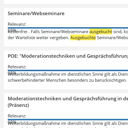
Seminare/Webseminare
Relevanz:
69%
kostenfrei . Falls Seminare/Webseminare
ausgebucht
sind, k
der Warteliste weiter vergeben.
Ausgebuchte
Seminare/Webse
POE: "Moderationstechniken und Gesprächsführung
Relevanz:
68%
Weiterbildungsmaßnahme im dienstlichen Sinne gilt als Dien
schwerbehinderter Menschen besonders zu berücksichtigen. Fa
Moderationstechniken und Gesprächsführung in d
(Präsenz)
Relevanz:
68%
Weiterbildungsmaßnahme im dienstlichen Sinne gilt als Dien