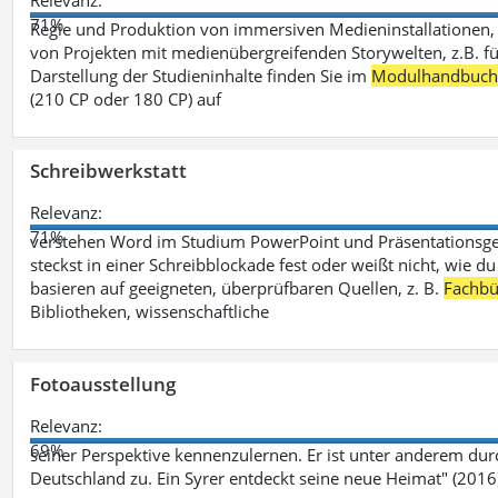
Relevanz:
71%
Regie und Produktion von immersiven Medieninstallationen, 
von Projekten mit medienübergreifenden Storywelten, z.B. für 
Darstellung der Studieninhalte finden Sie im
Modulhandbuc
(210 CP oder 180 CP) auf
Schreibwerkstatt
Relevanz:
71%
verstehen Word im Studium PowerPoint und Präsentationsges
steckst in einer Schreibblockade fest oder weißt nicht, wie du
basieren auf geeigneten, überprüfbaren Quellen, z. B.
Fachbü
Bibliotheken, wissenschaftliche
Fotoausstellung
Relevanz:
69%
seiner Perspektive kennenzulernen. Er ist unter anderem d
Deutschland zu. Ein Syrer entdeckt seine neue Heimat" (2016)