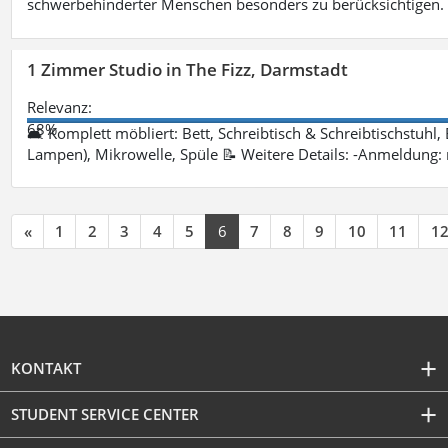
schwerbehinderter Menschen besonders zu berücksichtigen. Fa
1 Zimmer Studio in The Fizz, Darmstadt
Relevanz:
68%
🛋 Komplett möbliert: Bett, Schreibtisch & Schreibtischstuhl,
Lampen), Mikrowelle, Spüle 📝 Weitere Details: -Anmeldung:
«
1
2
3
4
5
6
7
8
9
10
11
1
KONTAKT
STUDENT SERVICE CENTER