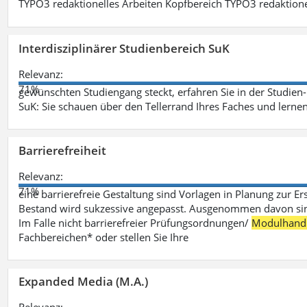
TYPO3 redaktionelles Arbeiten Kopfbereich TYPO3 redaktione
Interdisziplinärer Studienbereich SuK
Relevanz:
71%
gewünschten Studiengang steckt, erfahren Sie in der Studie
SuK: Sie schauen über den Tellerrand Ihres Faches und lern
Barrierefreiheit
Relevanz:
71%
eine barrierefreie Gestaltung sind Vorlagen in Planung zur Er
Bestand wird sukzessive angepasst. Ausgenommen davon sind D
Im Falle nicht barrierefreier Prüfungsordnungen/
Modulhand
Fachbereichen* oder stellen Sie Ihre
Expanded Media (M.A.)