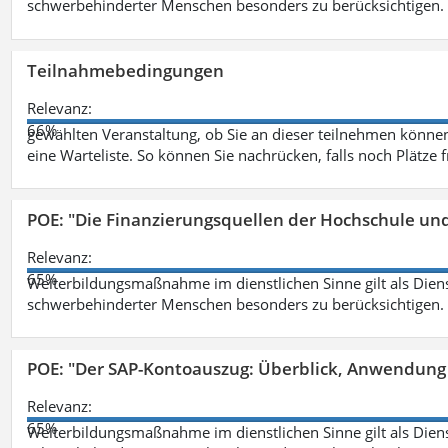
schwerbehinderter Menschen besonders zu berücksichtigen. Fa
Teilnahmebedingungen
Relevanz:
66%
gewählten Veranstaltung, ob Sie an dieser teilnehmen können.
eine Warteliste. So können Sie nachrücken, falls noch Plätze 
POE: "Die Finanzierungsquellen der Hochschule un
Relevanz:
65%
Weiterbildungsmaßnahme im dienstlichen Sinne gilt als Dien
schwerbehinderter Menschen besonders zu berücksichtigen. Fa
POE: "Der SAP-Kontoauszug: Überblick, Anwendung
Relevanz:
65%
Weiterbildungsmaßnahme im dienstlichen Sinne gilt als Dien