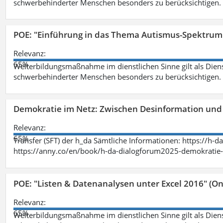
schwerbehinderter Menschen besonders zu berücksichtigen. Fa
POE: "Einführung in das Thema Autismus-Spektrum
Relevanz:
65%
Weiterbildungsmaßnahme im dienstlichen Sinne gilt als Dien
schwerbehinderter Menschen besonders zu berücksichtigen. Fa
Demokratie im Netz: Zwischen Desinformation un
Relevanz:
65%
Transfer (SFT) der h_da Sämtliche Informationen: https://h-
https://anny.co/en/book/h-da-dialogforum2025-demokratie-
POE: "Listen & Datenanalysen unter Excel 2016" (On
Relevanz:
65%
Weiterbildungsmaßnahme im dienstlichen Sinne gilt als Dien