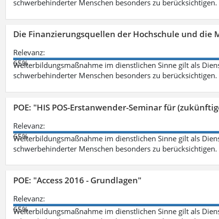
schwerbehinderter Menschen besonders zu berücksichtigen. Fa
Die Finanzierungsquellen der Hochschule und die M
Relevanz:
65%
Weiterbildungsmaßnahme im dienstlichen Sinne gilt als Dien
schwerbehinderter Menschen besonders zu berücksichtigen. Fa
POE: "HIS POS-Erstanwender-Seminar für (zukünfti
Relevanz:
65%
Weiterbildungsmaßnahme im dienstlichen Sinne gilt als Dien
schwerbehinderter Menschen besonders zu berücksichtigen. Fa
POE: "Access 2016 - Grundlagen"
Relevanz:
65%
Weiterbildungsmaßnahme im dienstlichen Sinne gilt als Dien