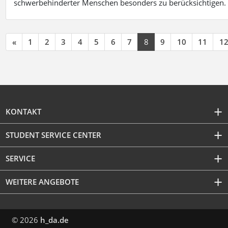
schwerbehinderter Menschen besonders zu berücksichtigen. Fa
«
1
2
3
4
5
6
7
8
9
10
11
1
KONTAKT
STUDENT SERVICE CENTER
SERVICE
WEITERE ANGEBOTE
© 2026
h_da.de