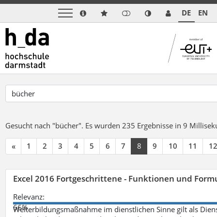
DE
EN
Gesucht nach "bücher".
Es wurden 235 Ergebnisse in 9 Millise
«
1
2
3
4
5
6
7
8
9
10
11
1
Excel 2016 Fortgeschrittene - Funktionen und Formu
Relevanz:
66%
Weiterbildungsmaßnahme im dienstlichen Sinne gilt als Dien