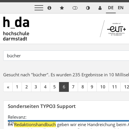
DE
EN
Gesucht nach "bücher".
Es wurden 235 Ergebnisse in 10 Milli
«
1
2
3
4
5
6
7
8
9
10
11
1
Sonderseiten TYPO3 Support
Relevanz:
72%
Im
Redaktionshandbuch
geben wir eine Handreichung beim A