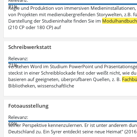
Relevanz:
71%
Regie und Produktion von immersiven Medieninstallationen, 
von Projekten mit medienübergreifenden Storywelten, z.B. für 
Darstellung der Studieninhalte finden Sie im
Modulhandbuc
(210 CP oder 180 CP) auf
Schreibwerkstatt
Relevanz:
71%
verstehen Word im Studium PowerPoint und Präsentationsges
steckst in einer Schreibblockade fest oder weißt nicht, wie du
basieren auf geeigneten, überprüfbaren Quellen, z. B.
Fachbü
Bibliotheken, wissenschaftliche
Fotoausstellung
Relevanz:
69%
seiner Perspektive kennenzulernen. Er ist unter anderem d
Deutschland zu. Ein Syrer entdeckt seine neue Heimat" (2016)