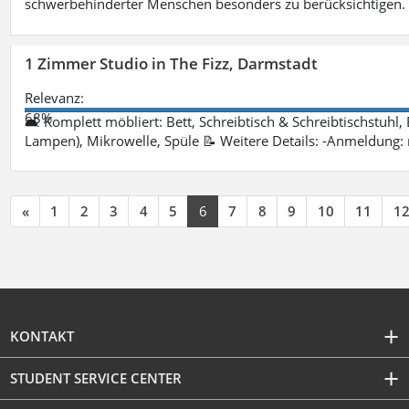
schwerbehinderter Menschen besonders zu berücksichtigen. Fa
1 Zimmer Studio in The Fizz, Darmstadt
Relevanz:
68%
🛋 Komplett möbliert: Bett, Schreibtisch & Schreibtischstuhl,
Lampen), Mikrowelle, Spüle 📝 Weitere Details: -Anmeldung:
«
1
2
3
4
5
6
7
8
9
10
11
1
KONTAKT
STUDENT SERVICE CENTER