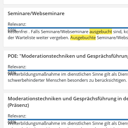
Seminare/Webseminare
Relevanz:
69%
kostenfrei . Falls Seminare/Webseminare
ausgebucht
sind, k
der Warteliste weiter vergeben.
Ausgebuchte
Seminare/Webse
POE: "Moderationstechniken und Gesprächsführung
Relevanz:
68%
Weiterbildungsmaßnahme im dienstlichen Sinne gilt als Dien
schwerbehinderter Menschen besonders zu berücksichtigen. Fa
Moderationstechniken und Gesprächsführung in d
(Präsenz)
Relevanz:
68%
Weiterbildungsmaßnahme im dienstlichen Sinne gilt als Dien