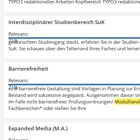
TYPO3 redaktionelles Arbeiten Kopfbereich TYPO3 redaktione
Interdisziplinärer Studienbereich SuK
Relevanz:
71%
gewünschten Studiengang steckt, erfahren Sie in der Studie
SuK: Sie schauen über den Tellerrand Ihres Faches und lern
Barrierefreiheit
Relevanz:
71%
eine barrierefreie Gestaltung sind Vorlagen in Planung zur Er
Bestand wird sukzessive angepasst. Ausgenommen davon sind D
Im Falle nicht barrierefreier Prüfungsordnungen/
Modulhand
Fachbereichen* oder stellen Sie Ihre
Expanded Media (M.A.)