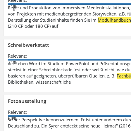
Relevanz:
71%
Regie und Produktion von immersiven Medieninstallationen, 
von Projekten mit medienübergreifenden Storywelten, z.B. für 
Darstellung der Studieninhalte finden Sie im
Modulhandbuc
(210 CP oder 180 CP) auf
Schreibwerkstatt
Relevanz:
71%
verstehen Word im Studium PowerPoint und Präsentationsges
steckst in einer Schreibblockade fest oder weißt nicht, wie du
basieren auf geeigneten, überprüfbaren Quellen, z. B.
Fachbü
Bibliotheken, wissenschaftliche
Fotoausstellung
Relevanz:
69%
seiner Perspektive kennenzulernen. Er ist unter anderem d
Deutschland zu. Ein Syrer entdeckt seine neue Heimat" (2016)