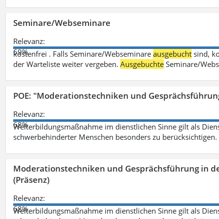
Seminare/Webseminare
Relevanz:
69%
kostenfrei . Falls Seminare/Webseminare
ausgebucht
sind, k
der Warteliste weiter vergeben.
Ausgebuchte
Seminare/Webse
POE: "Moderationstechniken und Gesprächsführung
Relevanz:
68%
Weiterbildungsmaßnahme im dienstlichen Sinne gilt als Dien
schwerbehinderter Menschen besonders zu berücksichtigen. Fa
Moderationstechniken und Gesprächsführung in d
(Präsenz)
Relevanz:
68%
Weiterbildungsmaßnahme im dienstlichen Sinne gilt als Dien