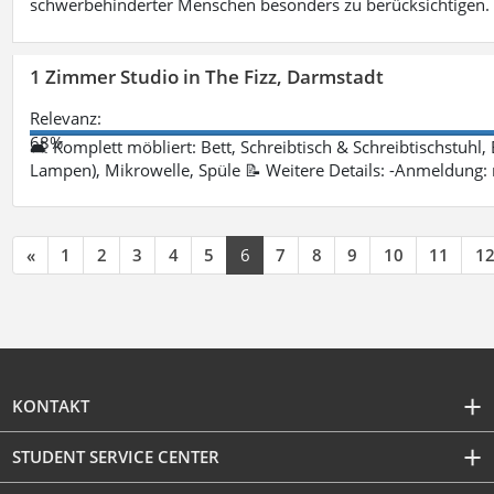
schwerbehinderter Menschen besonders zu berücksichtigen. Fa
1 Zimmer Studio in The Fizz, Darmstadt
Relevanz:
68%
🛋 Komplett möbliert: Bett, Schreibtisch & Schreibtischstuhl,
Lampen), Mikrowelle, Spüle 📝 Weitere Details: -Anmeldung:
«
1
2
3
4
5
6
7
8
9
10
11
1
KONTAKT
STUDENT SERVICE CENTER