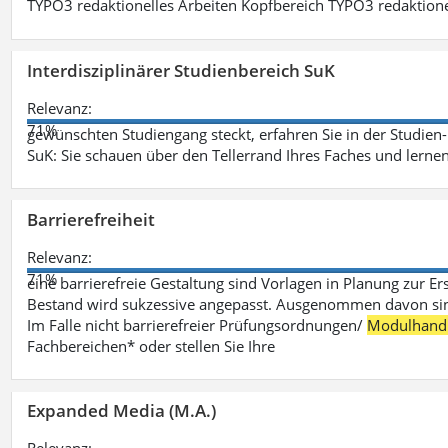
TYPO3 redaktionelles Arbeiten Kopfbereich TYPO3 redaktione
Interdisziplinärer Studienbereich SuK
Relevanz:
71%
gewünschten Studiengang steckt, erfahren Sie in der Studie
SuK: Sie schauen über den Tellerrand Ihres Faches und lern
Barrierefreiheit
Relevanz:
71%
eine barrierefreie Gestaltung sind Vorlagen in Planung zur Er
Bestand wird sukzessive angepasst. Ausgenommen davon sind D
Im Falle nicht barrierefreier Prüfungsordnungen/
Modulhand
Fachbereichen* oder stellen Sie Ihre
Expanded Media (M.A.)