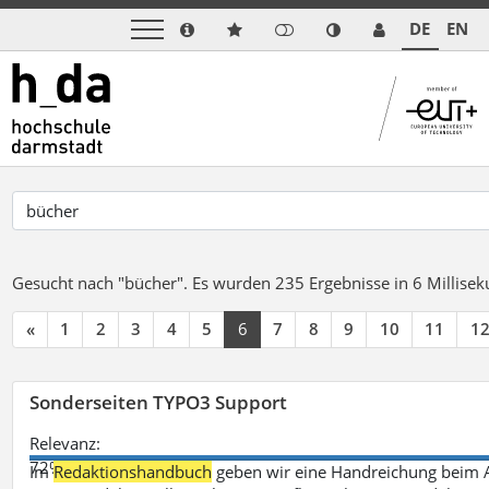
DE
EN
Gesucht nach "bücher".
Es wurden 235 Ergebnisse in 6 Millise
«
1
2
3
4
5
6
7
8
9
10
11
1
Sonderseiten TYPO3 Support
Relevanz:
72%
Im
Redaktionshandbuch
geben wir eine Handreichung beim A