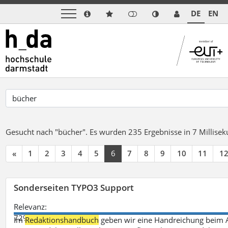
DE
EN
Gesucht nach "bücher".
Es wurden 235 Ergebnisse in 7 Millise
«
1
2
3
4
5
6
7
8
9
10
11
1
Sonderseiten TYPO3 Support
Relevanz:
72%
Im
Redaktionshandbuch
geben wir eine Handreichung beim A