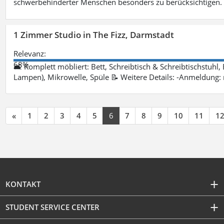
schwerbehinderter Menschen besonders zu berücksichtigen. Fa
1 Zimmer Studio in The Fizz, Darmstadt
Relevanz:
68%
🛋 Komplett möbliert: Bett, Schreibtisch & Schreibtischstuhl,
Lampen), Mikrowelle, Spüle 📝 Weitere Details: -Anmeldung:
«
1
2
3
4
5
6
7
8
9
10
11
1
KONTAKT
STUDENT SERVICE CENTER