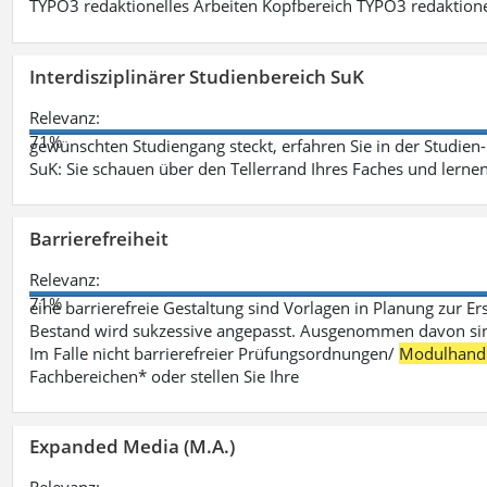
TYPO3 redaktionelles Arbeiten Kopfbereich TYPO3 redaktione
Interdisziplinärer Studienbereich SuK
Relevanz:
71%
gewünschten Studiengang steckt, erfahren Sie in der Studie
SuK: Sie schauen über den Tellerrand Ihres Faches und lern
Barrierefreiheit
Relevanz:
71%
eine barrierefreie Gestaltung sind Vorlagen in Planung zur Er
Bestand wird sukzessive angepasst. Ausgenommen davon sind D
Im Falle nicht barrierefreier Prüfungsordnungen/
Modulhand
Fachbereichen* oder stellen Sie Ihre
Expanded Media (M.A.)