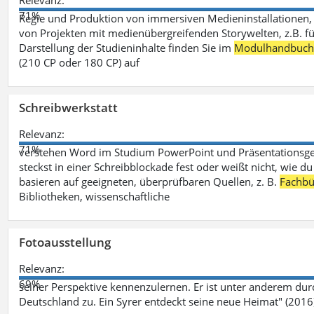
Relevanz:
71%
Regie und Produktion von immersiven Medieninstallationen, 
von Projekten mit medienübergreifenden Storywelten, z.B. für 
Darstellung der Studieninhalte finden Sie im
Modulhandbuc
(210 CP oder 180 CP) auf
Schreibwerkstatt
Relevanz:
71%
verstehen Word im Studium PowerPoint und Präsentationsges
steckst in einer Schreibblockade fest oder weißt nicht, wie du
basieren auf geeigneten, überprüfbaren Quellen, z. B.
Fachbü
Bibliotheken, wissenschaftliche
Fotoausstellung
Relevanz:
69%
seiner Perspektive kennenzulernen. Er ist unter anderem d
Deutschland zu. Ein Syrer entdeckt seine neue Heimat" (2016)