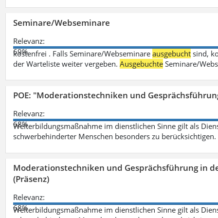
Seminare/Webseminare
Relevanz:
69%
kostenfrei . Falls Seminare/Webseminare
ausgebucht
sind, k
der Warteliste weiter vergeben.
Ausgebuchte
Seminare/Webse
POE: "Moderationstechniken und Gesprächsführung
Relevanz:
68%
Weiterbildungsmaßnahme im dienstlichen Sinne gilt als Dien
schwerbehinderter Menschen besonders zu berücksichtigen. Fa
Moderationstechniken und Gesprächsführung in d
(Präsenz)
Relevanz:
68%
Weiterbildungsmaßnahme im dienstlichen Sinne gilt als Dien