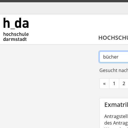
HOCHSCH
Gesucht nach
«
1
2
Exmatri
Antragstel
des Antrag