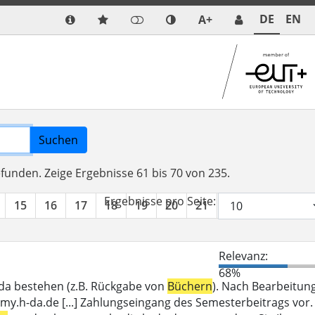
DE
EN
A+
Suchen
efunden.
Zeige Ergebnisse 61 bis 70 von 235.
Ergebnisse pro Seite:
15
16
17
18
19
20
21
22
23
24
Relevanz:
68%
_da bestehen (z.B. Rückgabe von
Büchern
). Nach Bearbeitun
my.h-da.de [...] Zahlungseingang des Semesterbeitrags vor.