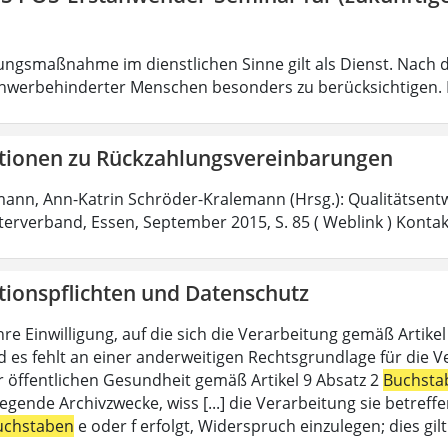
ungsmaßnahme im dienstlichen Sinne gilt als Dienst. Nach 
hwerbehinderter Menschen besonders zu berücksichtigen. Fa
tionen zu Rückzahlungsvereinbarungen
mann, Ann-Katrin Schröder-Kralemann (Hrsg.): Qualitätsent
fterverband, Essen, September 2015, S. 85 ( Weblink ) Konta
tionspflichten und Datenschutz
hre Einwilligung, auf die sich die Verarbeitung gemäß Artike
d es fehlt an einer anderweitigen Rechtsgrundlage für die V
r öffentlichen Gesundheit gemäß Artikel 9 Absatz 2
Buchsta
liegende Archivzwecke, wiss [...] die Verarbeitung sie betre
uchstaben
e oder f erfolgt, Widerspruch einzulegen; dies gi