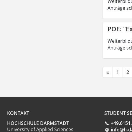
Weiterbild
Anträge sc
POE: "Ex
Weiterbild
Anträge sc
«
1
2
KONTAKT
STUDENT SE
HOCHSCHULE DARMSTADT
+49.6151
University of Applied Sciences
info@h-d