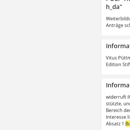
h_da"
Weiterbild
Anträge sc
Informa
Vitus Pütt
Edition Sti
Informa
widerruft i
stützte, un
Bereich de
Interesse 
Absatz 1
B