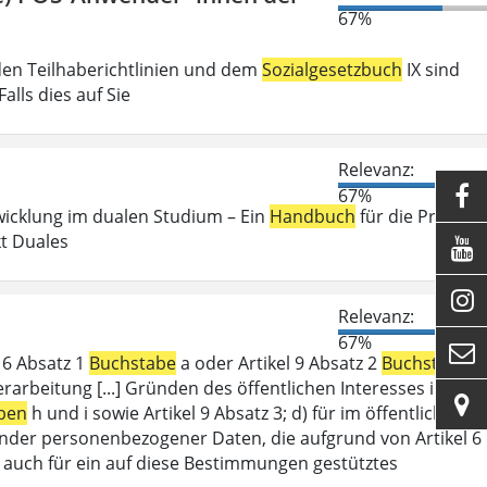
67%
den Teilhaberichtlinien und dem
Sozialgesetzbuch
IX sind
lls dies auf Sie
Relevanz:

67%
wicklung im dualen Studium – Ein
Handbuch
für die Praxis .
kt Duales


Relevanz:
67%

l 6 Absatz 1
Buchstabe
a oder Artikel 9 Absatz 2
Buchstabe
a
erarbeitung [...] Gründen des öffentlichen Interesses im

ben
h und i sowie Artikel 9 Absatz 3; d) für im öffentlichen
ffender personenbezogener Daten, die aufgrund von Artikel 6
lt auch für ein auf diese Bestimmungen gestütztes