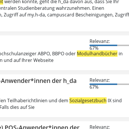
ht
werden konnte, geht die h_da davon aus, dass Sie Ihr
r Zentralen Studienberatung wahrzunehmen. Einen
, Zugriff auf my.h-da, campuscard Bescheinigungen, Zugrif
Relevanz:
67%
Hochschulanzeiger ABPO, BBPO oder
Modulhandbücher
in
n und auf Ihrer Webseite
S-Anwender*innen der h_da
Relevanz:
67%
den Teilhaberichtlinien und dem
Sozialgesetzbuch
IX sind
lls dies auf Sie
ge) POS-Anwender*innen der
Relevanz: