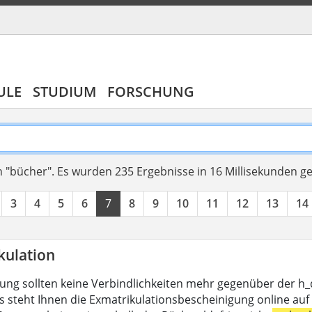
ULE
STUDIUM
FORSCHUNG
 "bücher".
Es wurden 235 Ergebnisse in 16 Millisekunden g
3
4
5
6
7
8
9
10
11
12
13
14
kulation
lung sollten keine Verbindlichkeiten mehr gegenüber der h
s steht Ihnen die Exmatrikulationsbescheinigung online auf 