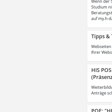
Wenn der S
Studium ni
Beratungs
auf my.h-
Tipps & 
Webseiten 
Ihrer Webs
HIS POS
(Präsenz
Weiterbild
Anträge sc
POE: "H