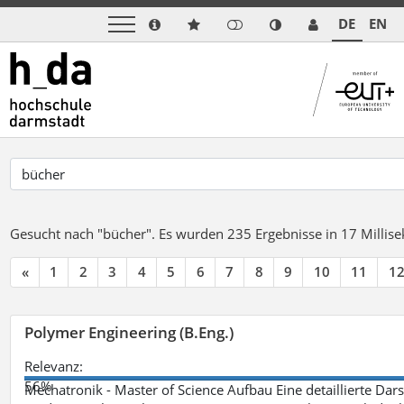
DE
EN
Gesucht nach "bücher".
Es wurden 235 Ergebnisse in 17 Milli
«
1
2
3
4
5
6
7
8
9
10
11
1
Polymer Engineering (B.Eng.)
Relevanz:
56%
Mechatronik - Master of Science Aufbau Eine detaillierte Dars