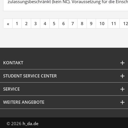
zulassungsbeschränkt (kein NC). Voraussetzung für die Einsch
«
1
2
3
4
5
6
7
8
9
10
11
1
KONTAKT
STUDENT SERVICE CENTER
SERVICE
WEITERE ANGEBOTE
© 2026
h_da.de