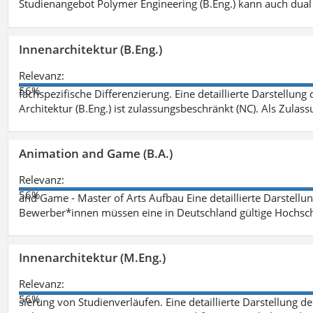
Studienangebot Polymer Engineering (B.Eng.) kann auch dual 
Innenarchitektur (B.Eng.)
Relevanz:
56%
fachspezifische Differenzierung. Eine detaillierte Darstellung
Architektur (B.Eng.) ist zulassungsbeschränkt (NC). Als Zulas
Animation and Game (B.A.)
Relevanz:
56%
and Game - Master of Arts Aufbau Eine detaillierte Darstellu
Bewerber*innen müssen eine in Deutschland gültige Hochsc
Innenarchitektur (M.Eng.)
Relevanz:
56%
sierung von Studienverläufen. Eine detaillierte Darstellung d