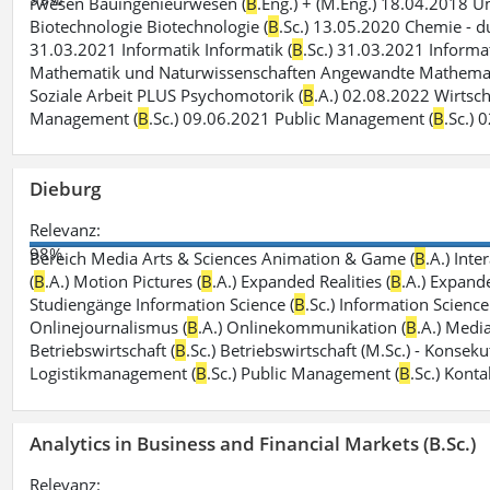
rwesen Bauingenieurwesen (
B
.Eng.) + (M.Eng.) 18.04.2018 
Biotechnologie Biotechnologie (
B
.Sc.) 13.05.2020 Chemie - du
31.03.2021 Informatik Informatik (
B
.Sc.) 31.03.2021 Informat
Mathematik und Naturwissenschaften Angewandte Mathemat
Soziale Arbeit PLUS Psychomotorik (
B
.A.) 02.08.2022 Wirtsch
Management (
B
.Sc.) 09.06.2021 Public Management (
B
.Sc.) 
Dieburg
Relevanz:
98%
Bereich Media Arts & Sciences Animation & Game (
B
.A.) Int
(
B
.A.) Motion Pictures (
B
.A.) Expanded Realities (
B
.A.) Expand
Studiengänge Information Science (
B
.Sc.) Information Scien
Onlinejournalismus (
B
.A.) Onlinekommunikation (
B
.A.) Media
Betriebswirtschaft (
B
.Sc.) Betriebswirtschaft (M.Sc.) - Konse
Logistikmanagement (
B
.Sc.) Public Management (
B
.Sc.) Kont
Analytics in Business and Financial Markets (B.Sc.)
Relevanz: