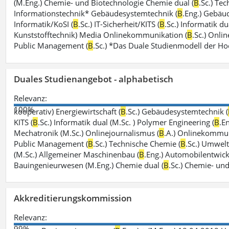
(M.Eng.) Chemie- und Biotechnologie Chemie dual (
B
.Sc.) Te
Informationstechnik* Gebäudesystemtechnik (
B
.Eng.) Gebäu
Informatik/KoSI (
B
.Sc.) IT-Sicherheit/KITS (
B
.Sc.) Informatik du
Kunststofftechnik) Media Onlinekommunikation (
B
.Sc.) Onli
Public Management (
B
.Sc.) *Das Duale Studienmodell der H
Duales Studienangebot - alphabetisch
Relevanz:
100%
kooperativ) Energiewirtschaft (
B
.Sc.) Gebäudesystemtechnik (
KITS (
B
.Sc.) Informatik dual (M.Sc. ) Polymer Engineering (
B
.E
Mechatronik (M.Sc.) Onlinejournalismus (
B
.A.) Onlinekommun
Public Management (
B
.Sc.) Technische Chemie (
B
.Sc.) Umwelti
(M.Sc.) Allgemeiner Maschinenbau (
B
.Eng.) Automobilentwick
Bauingenieurwesen (M.Eng.) Chemie dual (
B
.Sc.) Chemie- un
Akkreditierungskommission
Relevanz:
99%