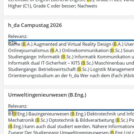
Higher (C1), Grade C oder besser; Nachweis
h_da Campustag 2026
Relevanz:
97%
Game (
B
.A.) Augmented and Virtual Reality Design (
B
.A.) Use
Onlinejournalismus (
B
.A.) Onlinekommunikation (
B
.Sc.) Sou
Studiengänge: Informatik (
B
.Sc.) Informatik Kommunikation 
Informatik dual IT-Sicherheit – KITS (
B
.Sc.) Maschinenbau und 
Studiengänge: Betriebswirtschaft (
B
.Sc.) Logistik Management
Orientierungsstudium an der h_da Wer nach dem (Fach-)Abit
Umweltingenieurwesen (B.Eng.)
Relevanz:
97%
u (
B
.Eng.) Bauingenieurwesen (
B
.Eng.) Elektrotechnik und Inf
Mechatronik (
B
.Sc.) Optotechnik & Bildverarbeitung (
B
.Sc.) P
(
B
.Eng.) kann auch dual studiert werden. Nähere Information
Zugang Der Studiengang Umweltingenieurwesen (
B
.Eng.) ist