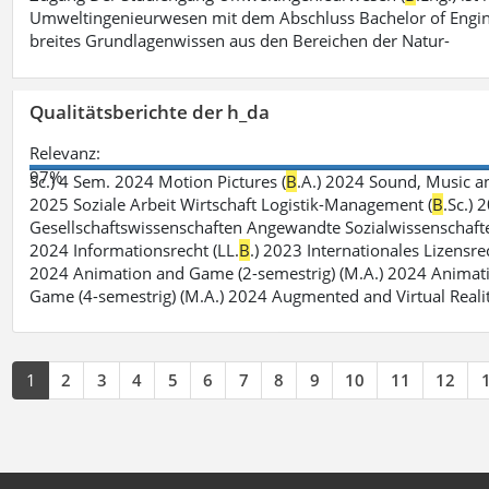
Umweltingenieurwesen mit dem Abschluss Bachelor of Engin
breites Grundlagenwissen aus den Bereichen der Natur-
Qualitätsberichte der h_da
Relevanz:
97%
Sc.) 4 Sem. 2024 Motion Pictures (
B
.A.) 2024 Sound, Music a
2025 Soziale Arbeit Wirtschaft Logistik-Management (
B
.Sc.) 
Gesellschaftswissenschaften Angewandte Sozialwissenschafte
2024 Informationsrecht (LL.
B
.) 2023 Internationales Lizensre
2024 Animation and Game (2-semestrig) (M.A.) 2024 Animat
Game (4-semestrig) (M.A.) 2024 Augmented and Virtual Realit
1
2
3
4
5
6
7
8
9
10
11
12