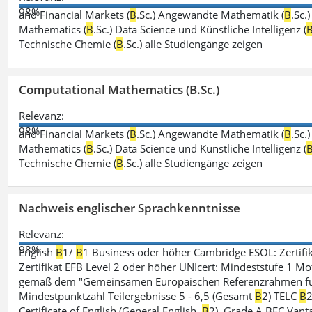
98%
and Financial Markets (
B
.Sc.) Angewandte Mathematik (
B
.Sc.
Mathematics (
B
.Sc.) Data Science und Künstliche Intelligenz (
Technische Chemie (
B
.Sc.) alle Studiengänge zeigen
Computational Mathematics (B.Sc.)
Relevanz:
98%
and Financial Markets (
B
.Sc.) Angewandte Mathematik (
B
.Sc.
Mathematics (
B
.Sc.) Data Science und Künstliche Intelligenz (
Technische Chemie (
B
.Sc.) alle Studiengänge zeigen
Nachweis englischer Sprachkenntnisse
Relevanz:
98%
English
B
1/
B
1 Business oder höher Cambridge ESOL: Zertifik
Zertifikat EFB Level 2 oder höher UNIcert: Mindeststufe 1 Mo
gemäß dem "Gemeinsamen Europäischen Referenzrahmen für 
Mindestpunktzahl Teilergebnisse 5 - 6,5 (Gesamt
B
2) TELC
B
2
Certificate of English (General English,
B
2), Grade A BEC Vanta