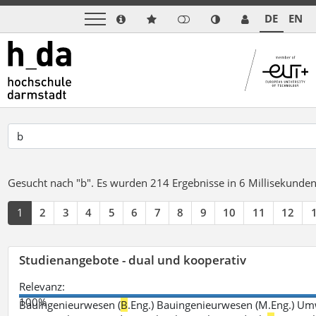
DE
EN
Gesucht nach "b".
Es wurden 214 Ergebnisse in 6 Millisekunde
1
2
3
4
5
6
7
8
9
10
11
12
Studienangebote - dual und kooperativ
Relevanz:
100%
Bauingenieurwesen (
B
.Eng.) Bauingenieurwesen (M.Eng.) Um