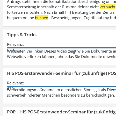
Antrags steht Ihnen die Exmatrikulationsbescheinigung onlin
Semesterbeitrag innerhalb der Rückmeldefrist nicht
verbucht
fortsetzen möchten. Nach Erhalt [...] Beratung bei der Zen
bequem online
buchen
. Bescheinigungen, Zugriff auf my.h-
Tipps & Tricks
Relevanz:
67%
Webseiten verlinken Dieses Video zeigt wie Sie Dokumente
Webseite verlinken können, ohne das Sie Dokumente downlo
HIS POS-Erstanwender-Seminar für (zukünftige) PO
Relevanz:
67%
Weiterbildungsmaßnahme im dienstlichen Sinne gilt als Dien
schwerbehinderter Menschen besonders zu berücksichtigen. Fa
POE: "HIS POS-Erstanwender-Seminar für (zukünfti