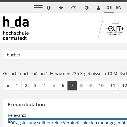
DE
EN
Gesucht nach "bücher".
Es wurden 235 Ergebnisse in 10 Milli
«
1
2
3
4
5
6
7
8
9
10
11
1
Exmatrikulation
Relevanz:
68%
Antragstellung sollten keine Verbindlichkeiten mehr gegenü