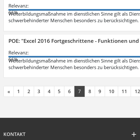
Relevanz:
66%
Weiterbildungsmaßnahme im dienstlichen Sinne gilt als Dien
schwerbehinderter Menschen besonders zu berücksichtigen. Fa
POE: "Excel 2016 Fortgeschrittene - Funktionen und
Relevanz:
66%
Weiterbildungsmaßnahme im dienstlichen Sinne gilt als Dien
schwerbehinderter Menschen besonders zu berücksichtigen. Fa
«
1
2
3
4
5
6
7
8
9
10
11
1
KONTAKT