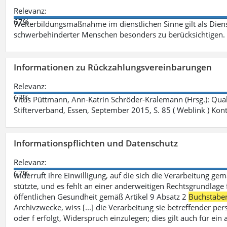
Relevanz:
67%
Weiterbildungsmaßnahme im dienstlichen Sinne gilt als Dien
schwerbehinderter Menschen besonders zu berücksichtigen. Fa
Informationen zu Rückzahlungsvereinbarungen
Relevanz:
67%
Vitus Püttmann, Ann-Katrin Schröder-Kralemann (Hrsg.): Qua
Stifterverband, Essen, September 2015, S. 85 ( Weblink ) Kon
Informationspflichten und Datenschutz
Relevanz:
67%
widerruft ihre Einwilligung, auf die sich die Verarbeitung ge
stützte, und es fehlt an einer anderweitigen Rechtsgrundlage 
öffentlichen Gesundheit gemäß Artikel 9 Absatz 2
Buchstabe
Archivzwecke, wiss [...] die Verarbeitung sie betreffender p
oder f erfolgt, Widerspruch einzulegen; dies gilt auch für ei