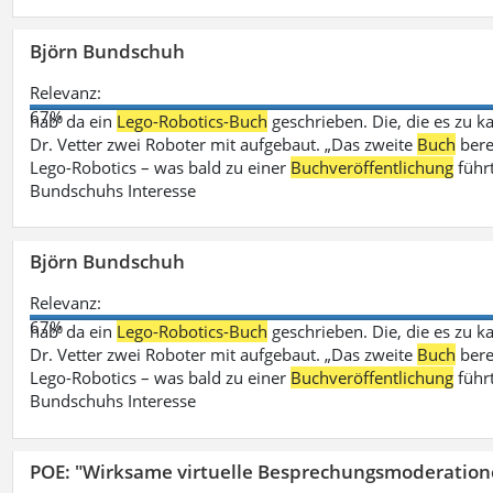
Björn Bundschuh
Relevanz:
67%
hab‘ da ein
Lego-Robotics-Buch
geschrieben. Die, die es zu k
Dr. Vetter zwei Roboter mit aufgebaut. „Das zweite
Buch
bere
Lego-Robotics – was bald zu einer
Buchveröffentlichung
führ
Bundschuhs Interesse
Björn Bundschuh
Relevanz:
67%
hab‘ da ein
Lego-Robotics-Buch
geschrieben. Die, die es zu k
Dr. Vetter zwei Roboter mit aufgebaut. „Das zweite
Buch
bere
Lego-Robotics – was bald zu einer
Buchveröffentlichung
führ
Bundschuhs Interesse
POE: "Wirksame virtuelle Besprechungsmoderation