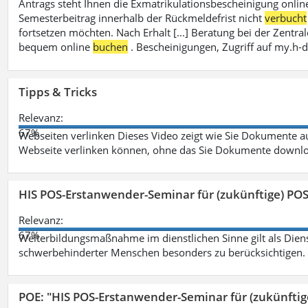
Antrags steht Ihnen die Exmatrikulationsbescheinigung onlin
Semesterbeitrag innerhalb der Rückmeldefrist nicht
verbucht
fortsetzen möchten. Nach Erhalt [...] Beratung bei der Zen
bequem online
buchen
. Bescheinigungen, Zugriff auf my.h-
Tipps & Tricks
Relevanz:
67%
Webseiten verlinken Dieses Video zeigt wie Sie Dokumente
Webseite verlinken können, ohne das Sie Dokumente downlo
HIS POS-Erstanwender-Seminar für (zukünftige) PO
Relevanz:
67%
Weiterbildungsmaßnahme im dienstlichen Sinne gilt als Dien
schwerbehinderter Menschen besonders zu berücksichtigen. Fa
POE: "HIS POS-Erstanwender-Seminar für (zukünfti