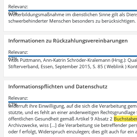
Relevanz:
67%
Weiterbildungsmaßnahme im dienstlichen Sinne gilt als Dien
schwerbehinderter Menschen besonders zu berücksichtigen. Fa
Informationen zu Rückzahlungsvereinbarungen
Relevanz:
67%
Vitus Püttmann, Ann-Katrin Schröder-Kralemann (Hrsg.): Qua
Stifterverband, Essen, September 2015, S. 85 ( Weblink ) Kon
Informationspflichten und Datenschutz
Relevanz:
67%
widerruft ihre Einwilligung, auf die sich die Verarbeitung ge
stützte, und es fehlt an einer anderweitigen Rechtsgrundlage 
öffentlichen Gesundheit gemäß Artikel 9 Absatz 2
Buchstabe
Archivzwecke, wiss [...] die Verarbeitung sie betreffender p
oder f erfolgt, Widerspruch einzulegen; dies gilt auch für ei