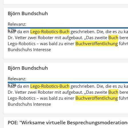
Björn Bundschuh
Relevanz:
67%
hab‘ da ein
Lego-Robotics-Buch
geschrieben. Die, die es zu k
Dr. Vetter zwei Roboter mit aufgebaut. „Das zweite
Buch
bere
Lego-Robotics – was bald zu einer
Buchveröffentlichung
führ
Bundschuhs Interesse
Björn Bundschuh
Relevanz:
67%
hab‘ da ein
Lego-Robotics-Buch
geschrieben. Die, die es zu k
Dr. Vetter zwei Roboter mit aufgebaut. „Das zweite
Buch
bere
Lego-Robotics – was bald zu einer
Buchveröffentlichung
führ
Bundschuhs Interesse
POE: "Wirksame virtuelle Besprechungsmoderation