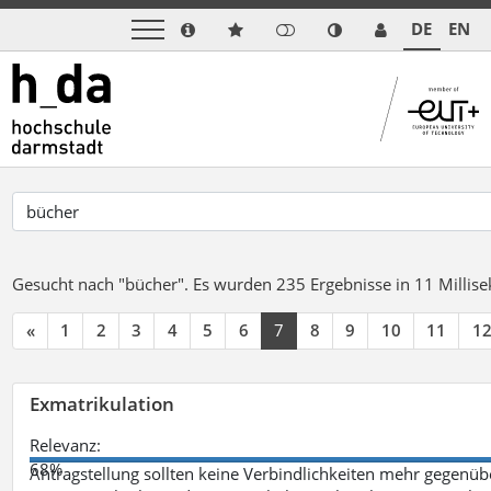
DE
EN
Gesucht nach "bücher".
Es wurden 235 Ergebnisse in 11 Milli
«
1
2
3
4
5
6
7
8
9
10
11
1
Exmatrikulation
Relevanz:
68%
Antragstellung sollten keine Verbindlichkeiten mehr gegenü