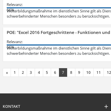
Relevanz:
66%
Weiterbildungsmaßnahme im dienstlichen Sinne gilt als Dien
schwerbehinderter Menschen besonders zu berücksichtigen. Fa
POE: "Excel 2016 Fortgeschrittene - Funktionen und
Relevanz:
66%
Weiterbildungsmaßnahme im dienstlichen Sinne gilt als Dien
schwerbehinderter Menschen besonders zu berücksichtigen. Fa
«
1
2
3
4
5
6
7
8
9
10
11
1
KONTAKT