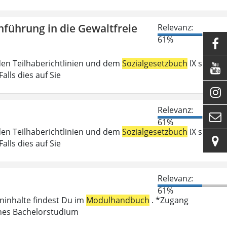
führung in die Gewaltfreie
Relevanz:
61%

den Teilhaberichtlinien und dem
Sozialgesetzbuch
IX sind

lls dies auf Sie

Relevanz:

61%
den Teilhaberichtlinien und dem
Sozialgesetzbuch
IX sind

lls dies auf Sie
Relevanz:
61%
eninhalte findest Du im
Modulhandbuch
. *Zugang
enes Bachelorstudium