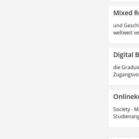
Mixed R
und Geschic
weltweit ve
Digital 
die Graduie
Zugangsvor
Onlinek
Society - M
Studienang