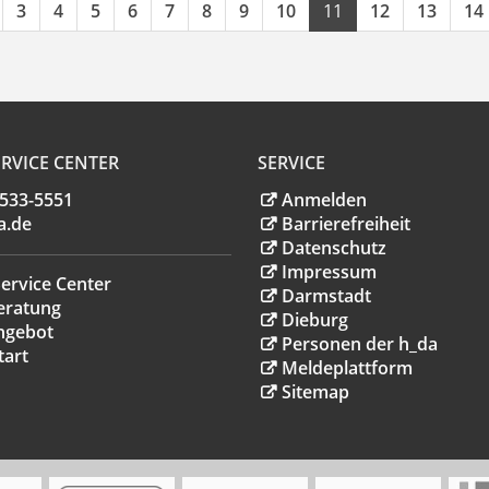
3
4
5
6
7
8
9
10
11
12
13
14
RVICE CENTER
SERVICE
.533-5551
Anmelden
a
.
de
Barrierefreiheit
Datenschutz
Impressum
ervice Center
Darmstadt
eratung
Dieburg
ngebot
Personen der h_da
tart
Meldeplattform
Sitemap