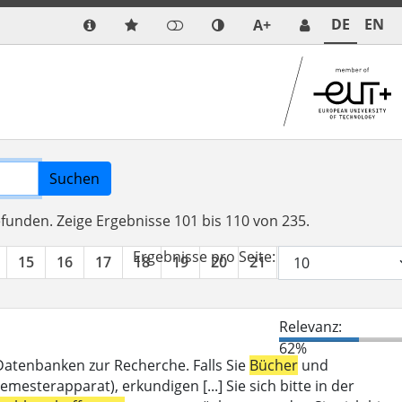
DE
EN
A+
Suchen
efunden.
Zeige Ergebnisse 101 bis 110 von 235.
Ergebnisse pro Seite:
15
16
17
18
19
20
21
22
23
24
Relevanz:
62%
 Datenbanken zur Recherche. Falls Sie
Bücher
und
mesterapparat), erkundigen [...] Sie sich bitte in der