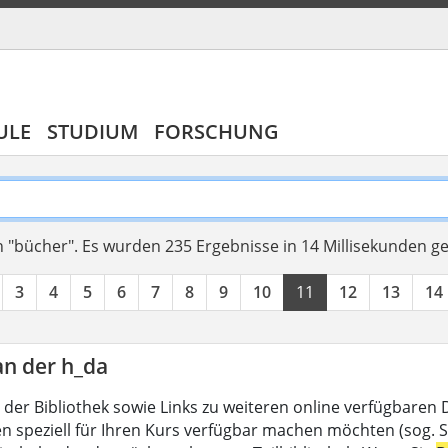
ULE
STUDIUM
FORSCHUNG
 "bücher".
Es wurden 235 Ergebnisse in 14 Millisekunden g
3
4
5
6
7
8
9
10
11
12
13
14
an der h_da
 der Bibliothek sowie Links zu weiteren online verfügbaren
en speziell für Ihren Kurs verfügbar machen möchten (sog. Se