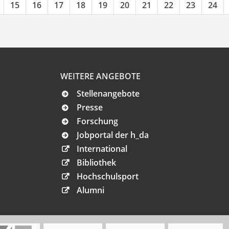
15
16
17
18
19
20
21
22
23
24
WEITERE ANGEBOTE
Stellenangebote
Presse
Forschung
Jobportal der h_da
International
Bibliothek
Hochschulsport
Alumni