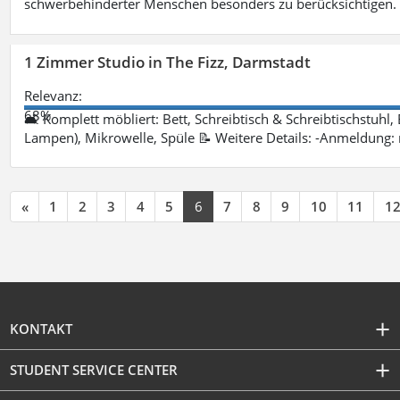
schwerbehinderter Menschen besonders zu berücksichtigen. Fa
1 Zimmer Studio in The Fizz, Darmstadt
Relevanz:
68%
🛋 Komplett möbliert: Bett, Schreibtisch & Schreibtischstuhl,
Lampen), Mikrowelle, Spüle 📝 Weitere Details: -Anmeldung:
«
1
2
3
4
5
6
7
8
9
10
11
1
KONTAKT
STUDENT SERVICE CENTER