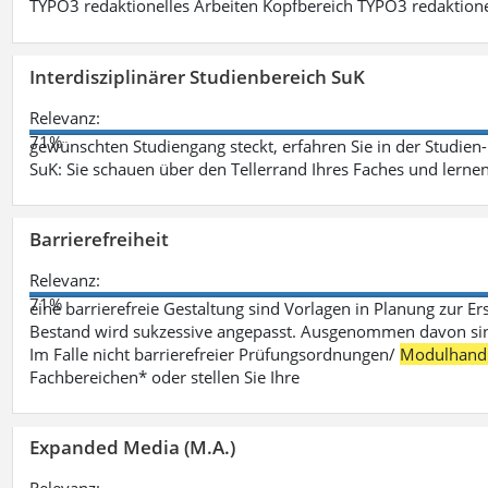
TYPO3 redaktionelles Arbeiten Kopfbereich TYPO3 redaktione
Interdisziplinärer Studienbereich SuK
Relevanz:
71%
gewünschten Studiengang steckt, erfahren Sie in der Studie
SuK: Sie schauen über den Tellerrand Ihres Faches und lern
Barrierefreiheit
Relevanz:
71%
eine barrierefreie Gestaltung sind Vorlagen in Planung zur Er
Bestand wird sukzessive angepasst. Ausgenommen davon sind D
Im Falle nicht barrierefreier Prüfungsordnungen/
Modulhand
Fachbereichen* oder stellen Sie Ihre
Expanded Media (M.A.)