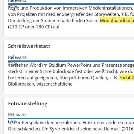
Relevanz:
71%
Regie und Produktion von immersiven Medieninstallationen, 
von Projekten mit medienübergreifenden Storywelten, z.B. für 
Darstellung der Studieninhalte finden Sie im
Modulhandbuc
(210 CP oder 180 CP) auf
Schreibwerkstatt
Relevanz:
71%
verstehen Word im Studium PowerPoint und Präsentationsges
steckst in einer Schreibblockade fest oder weißt nicht, wie du
basieren auf geeigneten, überprüfbaren Quellen, z. B.
Fachbü
Bibliotheken, wissenschaftliche
Fotoausstellung
Relevanz:
69%
seiner Perspektive kennenzulernen. Er ist unter anderem d
Deutschland zu. Ein Syrer entdeckt seine neue Heimat" (2016)