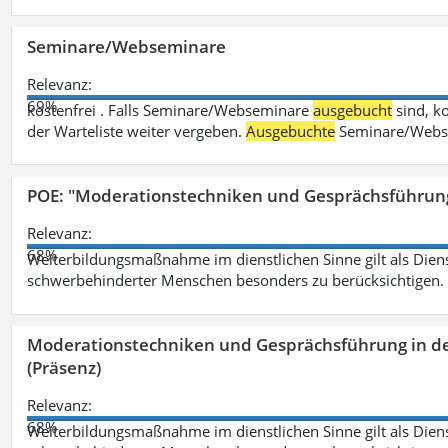
Seminare/Webseminare
Relevanz:
69%
kostenfrei . Falls Seminare/Webseminare
ausgebucht
sind, k
der Warteliste weiter vergeben.
Ausgebuchte
Seminare/Webse
POE: "Moderationstechniken und Gesprächsführung
Relevanz:
68%
Weiterbildungsmaßnahme im dienstlichen Sinne gilt als Dien
schwerbehinderter Menschen besonders zu berücksichtigen. Fa
Moderationstechniken und Gesprächsführung in d
(Präsenz)
Relevanz:
68%
Weiterbildungsmaßnahme im dienstlichen Sinne gilt als Dien