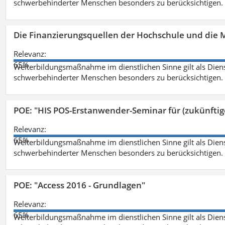
schwerbehinderter Menschen besonders zu berücksichtigen. Fa
Die Finanzierungsquellen der Hochschule und die M
Relevanz:
65%
Weiterbildungsmaßnahme im dienstlichen Sinne gilt als Dien
schwerbehinderter Menschen besonders zu berücksichtigen. Fa
POE: "HIS POS-Erstanwender-Seminar für (zukünfti
Relevanz:
65%
Weiterbildungsmaßnahme im dienstlichen Sinne gilt als Dien
schwerbehinderter Menschen besonders zu berücksichtigen. Fa
POE: "Access 2016 - Grundlagen"
Relevanz:
65%
Weiterbildungsmaßnahme im dienstlichen Sinne gilt als Dien