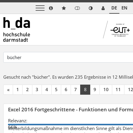
DE
EN
Gesucht nach "bücher".
Es wurden 235 Ergebnisse in 12 Milli
«
1
2
3
4
5
6
7
8
9
10
11
1
Excel 2016 Fortgeschrittene - Funktionen und Formu
Relevanz:
66%
Weiterbildungsmaßnahme im dienstlichen Sinne gilt als Dien