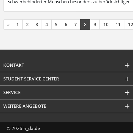
schwerbehinderter Menschen besonders zu berücksichtigen. Fa
«
1
2
3
4
5
6
7
8
9
10
11
1
KONTAKT
STUDENT SERVICE CENTER
SERVICE
WEITERE ANGEBOTE
© 2026
h_da.de