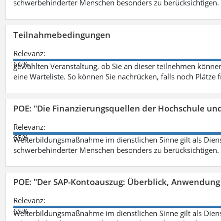
schwerbehinderter Menschen besonders zu berücksichtigen. Fa
Teilnahmebedingungen
Relevanz:
66%
gewählten Veranstaltung, ob Sie an dieser teilnehmen können.
eine Warteliste. So können Sie nachrücken, falls noch Plätze 
POE: "Die Finanzierungsquellen der Hochschule un
Relevanz:
65%
Weiterbildungsmaßnahme im dienstlichen Sinne gilt als Dien
schwerbehinderter Menschen besonders zu berücksichtigen. Fa
POE: "Der SAP-Kontoauszug: Überblick, Anwendung
Relevanz:
65%
Weiterbildungsmaßnahme im dienstlichen Sinne gilt als Dien