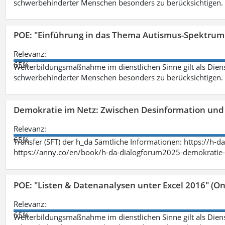
schwerbehinderter Menschen besonders zu berücksichtigen. Fa
POE: "Einführung in das Thema Autismus-Spektrum
Relevanz:
65%
Weiterbildungsmaßnahme im dienstlichen Sinne gilt als Dien
schwerbehinderter Menschen besonders zu berücksichtigen. Fa
Demokratie im Netz: Zwischen Desinformation un
Relevanz:
65%
Transfer (SFT) der h_da Sämtliche Informationen: https://h-
https://anny.co/en/book/h-da-dialogforum2025-demokratie-
POE: "Listen & Datenanalysen unter Excel 2016" (On
Relevanz:
65%
Weiterbildungsmaßnahme im dienstlichen Sinne gilt als Dien