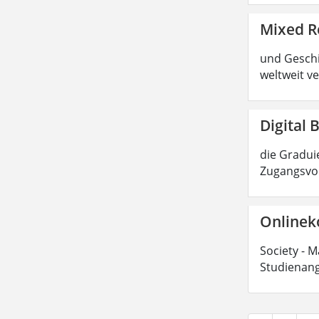
Mixed R
und Geschic
weltweit ve
Digital 
die Graduie
Zugangsvor
Onlinek
Society - M
Studienang