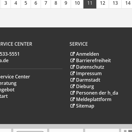
3
4
5
6
7
8
9
10
11
12
13
14
RVICE CENTER
SERVICE
.533-5551
Anmelden
a
.
de
Barrierefreiheit
Datenschutz
Impressum
ervice Center
Darmstadt
eratung
Dieburg
ngebot
Personen der h_da
tart
Meldeplattform
Sitemap