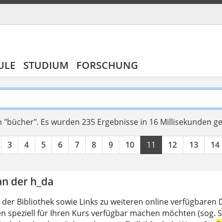
ULE
STUDIUM
FORSCHUNG
 "bücher".
Es wurden 235 Ergebnisse in 16 Millisekunden g
3
4
5
6
7
8
9
10
11
12
13
14
an der h_da
 der Bibliothek sowie Links zu weiteren online verfügbaren
en speziell für Ihren Kurs verfügbar machen möchten (sog. Se