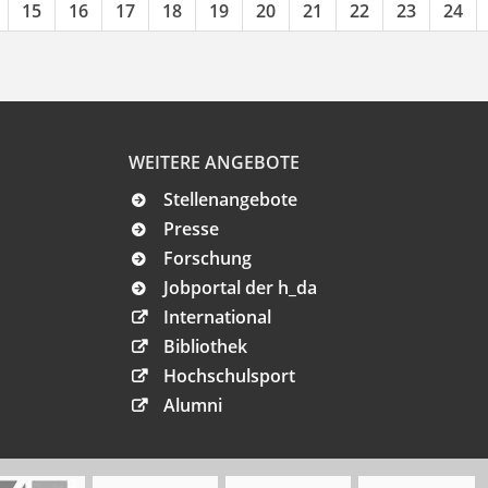
15
16
17
18
19
20
21
22
23
24
WEITERE ANGEBOTE
Stellenangebote
Presse
Forschung
Jobportal der h_da
International
Bibliothek
Hochschulsport
Alumni