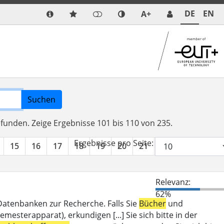
DE
EN
A+
Suchen
efunden.
Zeige Ergebnisse 101 bis 110 von 235.
Ergebnisse pro Seite:
15
16
17
18
19
20
21
22
23
24
Relevanz:
62%
 Datenbanken zur Recherche. Falls Sie
Bücher
und
mesterapparat), erkundigen [...] Sie sich bitte in der