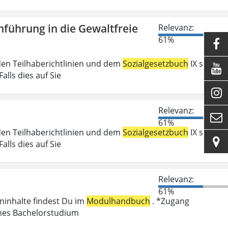
führung in die Gewaltfreie
Relevanz:
61%

den Teilhaberichtlinien und dem
Sozialgesetzbuch
IX sind

lls dies auf Sie

Relevanz:

61%
den Teilhaberichtlinien und dem
Sozialgesetzbuch
IX sind

lls dies auf Sie
Relevanz:
61%
eninhalte findest Du im
Modulhandbuch
. *Zugang
enes Bachelorstudium