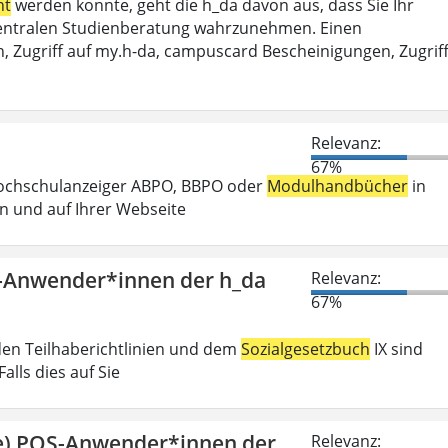
ht
werden konnte, geht die h_da davon aus, dass Sie Ihr
r Zentralen Studienberatung wahrzunehmen. Einen
, Zugriff auf my.h-da, campuscard Bescheinigungen, Zugrif
Relevanz:
67%
Hochschulanzeiger ABPO, BBPO oder
Modulhandbücher
in
n und auf Ihrer Webseite
S-Anwender*innen der h_da
Relevanz:
67%
den Teilhaberichtlinien und dem
Sozialgesetzbuch
IX sind
lls dies auf Sie
ge) POS-Anwender*innen der
Relevanz: