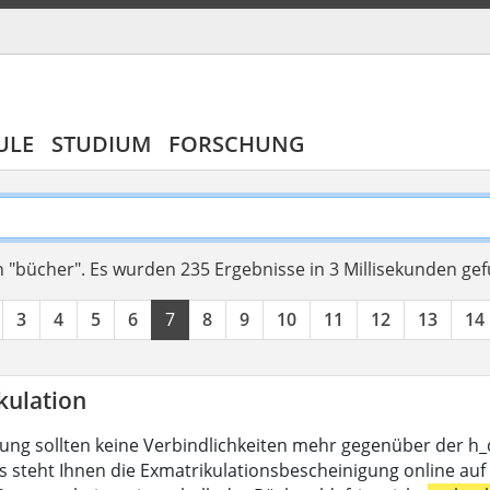
ULE
STUDIUM
FORSCHUNG
 "bücher".
Es wurden 235 Ergebnisse in 3 Millisekunden ge
3
4
5
6
7
8
9
10
11
12
13
14
kulation
lung sollten keine Verbindlichkeiten mehr gegenüber der h
s steht Ihnen die Exmatrikulationsbescheinigung online auf 