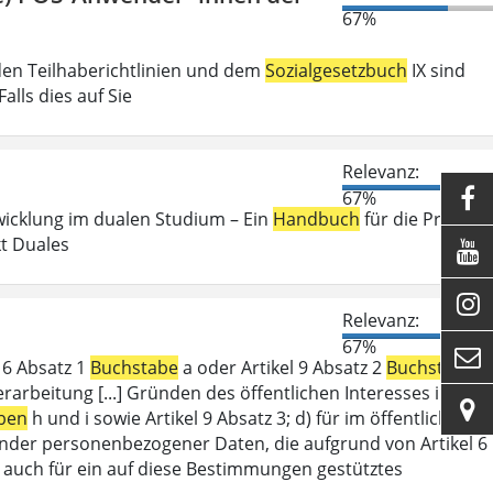
67%
den Teilhaberichtlinien und dem
Sozialgesetzbuch
IX sind
lls dies auf Sie
Relevanz:

67%
wicklung im dualen Studium – Ein
Handbuch
für die Praxis .
kt Duales


Relevanz:
67%

l 6 Absatz 1
Buchstabe
a oder Artikel 9 Absatz 2
Buchstabe
a
erarbeitung [...] Gründen des öffentlichen Interesses im

ben
h und i sowie Artikel 9 Absatz 3; d) für im öffentlichen
ffender personenbezogener Daten, die aufgrund von Artikel 6
lt auch für ein auf diese Bestimmungen gestütztes