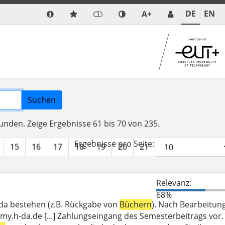
DE
EN
A+
Suchen
funden.
Zeige Ergebnisse 61 bis 70 von 235.
Ergebnisse pro Seite:
15
16
17
18
19
20
21
22
23
24
Relevanz:
68%
_da bestehen (z.B. Rückgabe von
Büchern
). Nach Bearbeitun
my.h-da.de [...] Zahlungseingang des Semesterbeitrags vor.