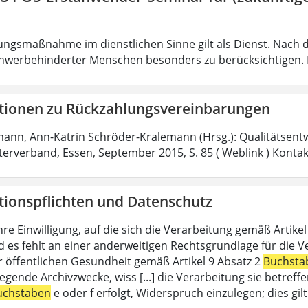
ungsmaßnahme im dienstlichen Sinne gilt als Dienst. Nach 
hwerbehinderter Menschen besonders zu berücksichtigen. Fa
tionen zu Rückzahlungsvereinbarungen
mann, Ann-Katrin Schröder-Kralemann (Hrsg.): Qualitätsent
fterverband, Essen, September 2015, S. 85 ( Weblink ) Konta
tionspflichten und Datenschutz
hre Einwilligung, auf die sich die Verarbeitung gemäß Artike
d es fehlt an einer anderweitigen Rechtsgrundlage für die V
r öffentlichen Gesundheit gemäß Artikel 9 Absatz 2
Buchsta
liegende Archivzwecke, wiss [...] die Verarbeitung sie betre
uchstaben
e oder f erfolgt, Widerspruch einzulegen; dies gi