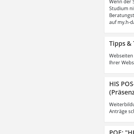
Wenn der S
Studium ni
Beratungs
auf my.h-
Tipps & 
Webseiten 
Ihrer Webs
HIS POS
(Präsenz
Weiterbild
Anträge sc
POE: "H