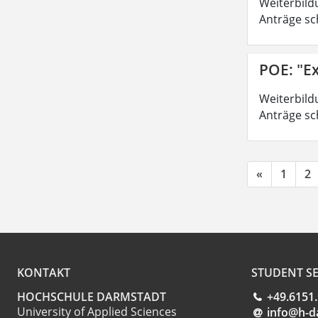
Weiterbild
Anträge sc
POE: "Ex
Weiterbild
Anträge sc
«
1
2
KONTAKT
STUDENT SE
HOCHSCHULE DARMSTADT
+49.6151
University of Applied Sciences
info@h-d