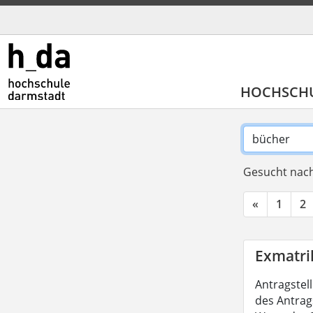
HOCHSCH
Gesucht nach
«
1
2
Exmatri
Antragstel
des Antrag