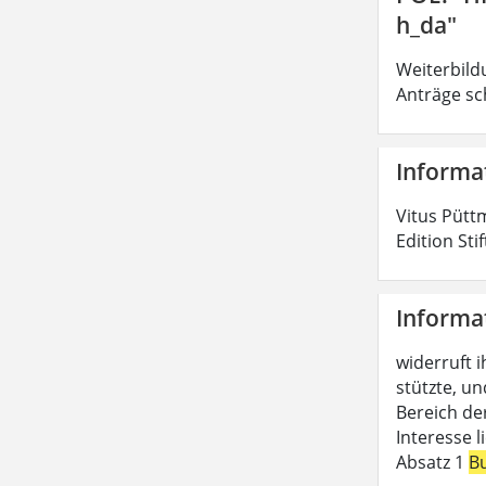
h_da"
Weiterbild
Anträge sc
Informa
Vitus Pütt
Edition Sti
Informa
widerruft i
stützte, un
Bereich de
Interesse 
Absatz 1
B