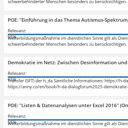
schwerbehinderter Menschen besonders zu berücksichtigen. Fa
POE: "Einführung in das Thema Autismus-Spektrum
Relevanz:
65%
Weiterbildungsmaßnahme im dienstlichen Sinne gilt als Dien
schwerbehinderter Menschen besonders zu berücksichtigen. Fa
Demokratie im Netz: Zwischen Desinformation un
Relevanz:
65%
Transfer (SFT) der h_da Sämtliche Informationen: https://h-
https://anny.co/en/book/h-da-dialogforum2025-demokratie-
POE: "Listen & Datenanalysen unter Excel 2016" (On
Relevanz:
65%
Weiterbildungsmaßnahme im dienstlichen Sinne gilt als Dien