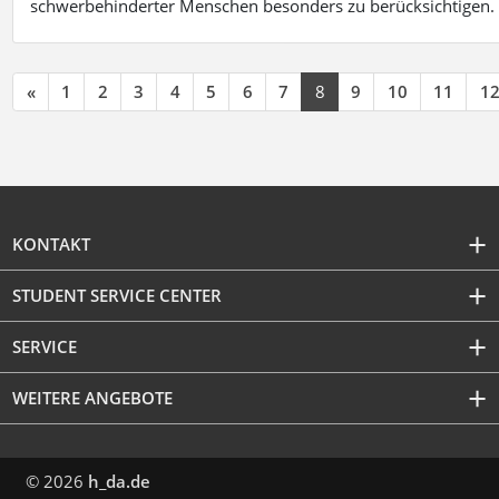
schwerbehinderter Menschen besonders zu berücksichtigen. Fa
«
1
2
3
4
5
6
7
8
9
10
11
1
KONTAKT
STUDENT SERVICE CENTER
SERVICE
WEITERE ANGEBOTE
© 2026
h_da.de