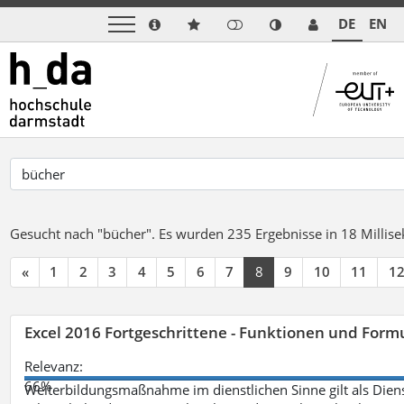
DE
EN
Gesucht nach "bücher".
Es wurden 235 Ergebnisse in 18 Milli
«
1
2
3
4
5
6
7
8
9
10
11
1
Excel 2016 Fortgeschrittene - Funktionen und Formu
Relevanz:
66%
Weiterbildungsmaßnahme im dienstlichen Sinne gilt als Dien