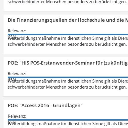
schwerbehinderter Menschen besonders zu berücksichtigen. Fa
Die Finanzierungsquellen der Hochschule und die M
Relevanz:
65%
Weiterbildungsmaßnahme im dienstlichen Sinne gilt als Dien
schwerbehinderter Menschen besonders zu berücksichtigen. Fa
POE: "HIS POS-Erstanwender-Seminar für (zukünfti
Relevanz:
65%
Weiterbildungsmaßnahme im dienstlichen Sinne gilt als Dien
schwerbehinderter Menschen besonders zu berücksichtigen. Fa
POE: "Access 2016 - Grundlagen"
Relevanz:
65%
Weiterbildungsmaßnahme im dienstlichen Sinne gilt als Dien