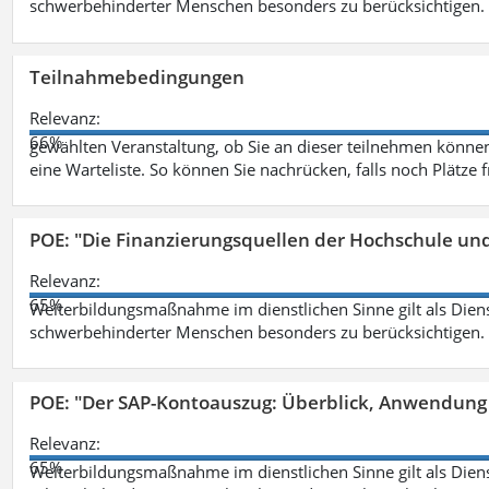
schwerbehinderter Menschen besonders zu berücksichtigen. Fa
Teilnahmebedingungen
Relevanz:
66%
gewählten Veranstaltung, ob Sie an dieser teilnehmen können.
eine Warteliste. So können Sie nachrücken, falls noch Plätze 
POE: "Die Finanzierungsquellen der Hochschule un
Relevanz:
65%
Weiterbildungsmaßnahme im dienstlichen Sinne gilt als Dien
schwerbehinderter Menschen besonders zu berücksichtigen. Fa
POE: "Der SAP-Kontoauszug: Überblick, Anwendung
Relevanz:
65%
Weiterbildungsmaßnahme im dienstlichen Sinne gilt als Dien