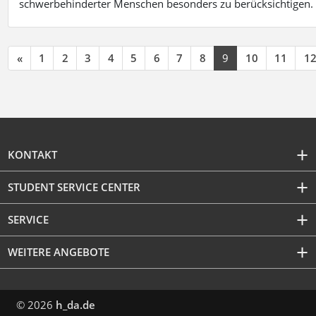
schwerbehinderter Menschen besonders zu berücksichtigen. Fa
«
1
2
3
4
5
6
7
8
9
10
11
1
KONTAKT
STUDENT SERVICE CENTER
SERVICE
WEITERE ANGEBOTE
© 2026
h_da.de