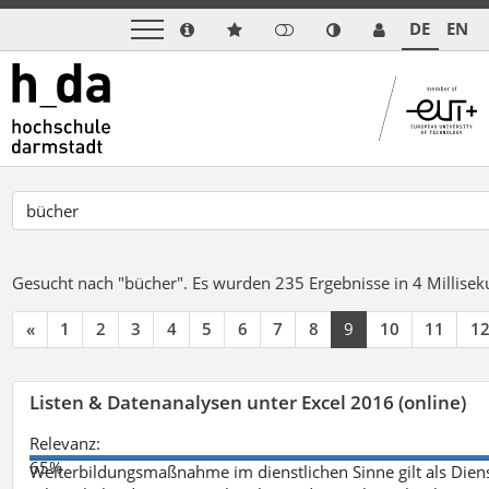
DE
EN
Gesucht nach "bücher".
Es wurden 235 Ergebnisse in 4 Millise
«
1
2
3
4
5
6
7
8
9
10
11
1
Listen & Datenanalysen unter Excel 2016 (online)
Relevanz:
65%
Weiterbildungsmaßnahme im dienstlichen Sinne gilt als Dien