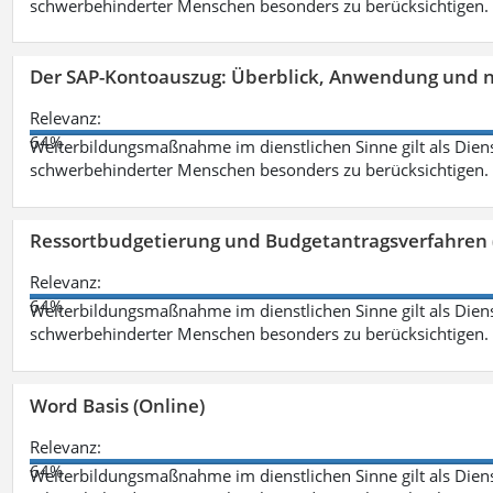
schwerbehinderter Menschen besonders zu berücksichtigen. Fa
Der SAP-Kontoauszug: Überblick, Anwendung und nü
Relevanz:
64%
Weiterbildungsmaßnahme im dienstlichen Sinne gilt als Dien
schwerbehinderter Menschen besonders zu berücksichtigen. Fa
Ressortbudgetierung und Budgetantragsverfahren 
Relevanz:
64%
Weiterbildungsmaßnahme im dienstlichen Sinne gilt als Dien
schwerbehinderter Menschen besonders zu berücksichtigen. Fa
Word Basis (Online)
Relevanz:
64%
Weiterbildungsmaßnahme im dienstlichen Sinne gilt als Dien