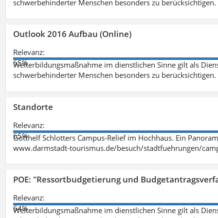
schwerbehinderter Menschen besonders zu berücksichtigen. Fa
Outlook 2016 Aufbau (Online)
Relevanz:
65%
Weiterbildungsmaßnahme im dienstlichen Sinne gilt als Dien
schwerbehinderter Menschen besonders zu berücksichtigen. Fa
Standorte
Relevanz:
65%
Gotthelf Schlotters Campus-Relief im Hochhaus. Ein Panorama
www.darmstadt-tourismus.de/besuch/stadtfuehrungen/cam
POE: "Ressortbudgetierung und Budgetantragsverf
Relevanz:
64%
Weiterbildungsmaßnahme im dienstlichen Sinne gilt als Dien