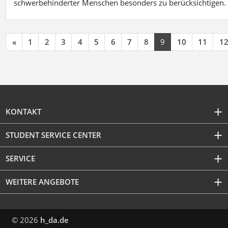
schwerbehinderter Menschen besonders zu berücksichtigen. Fa
«
1
2
3
4
5
6
7
8
9
10
11
1
KONTAKT
STUDENT SERVICE CENTER
SERVICE
WEITERE ANGEBOTE
© 2026
h_da.de