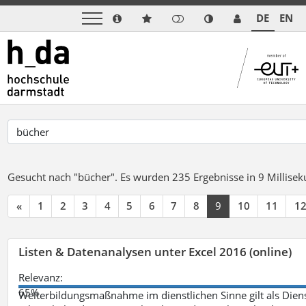
DE
EN
Gesucht nach "bücher".
Es wurden 235 Ergebnisse in 9 Millise
«
1
2
3
4
5
6
7
8
9
10
11
1
Listen & Datenanalysen unter Excel 2016 (online)
Relevanz:
65%
Weiterbildungsmaßnahme im dienstlichen Sinne gilt als Dien