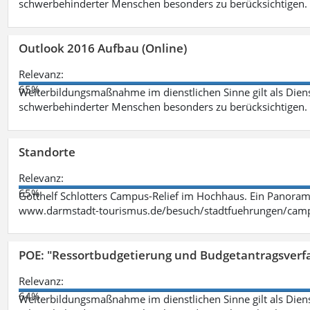
schwerbehinderter Menschen besonders zu berücksichtigen. Fa
Outlook 2016 Aufbau (Online)
Relevanz:
65%
Weiterbildungsmaßnahme im dienstlichen Sinne gilt als Dien
schwerbehinderter Menschen besonders zu berücksichtigen. Fa
Standorte
Relevanz:
65%
Gotthelf Schlotters Campus-Relief im Hochhaus. Ein Panorama
www.darmstadt-tourismus.de/besuch/stadtfuehrungen/cam
POE: "Ressortbudgetierung und Budgetantragsverf
Relevanz:
64%
Weiterbildungsmaßnahme im dienstlichen Sinne gilt als Dien