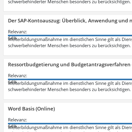
schwerbehinderter Menschen besonders zu berücksichtigen. Fa
Der SAP-Kontoauszug: Überblick, Anwendung und nü
Relevanz:
64%
Weiterbildungsmaßnahme im dienstlichen Sinne gilt als Dien
schwerbehinderter Menschen besonders zu berücksichtigen. Fa
Ressortbudgetierung und Budgetantragsverfahren 
Relevanz:
64%
Weiterbildungsmaßnahme im dienstlichen Sinne gilt als Dien
schwerbehinderter Menschen besonders zu berücksichtigen. Fa
Word Basis (Online)
Relevanz:
64%
Weiterbildungsmaßnahme im dienstlichen Sinne gilt als Dien