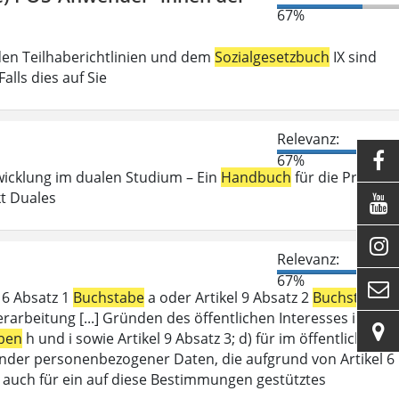
67%
den Teilhaberichtlinien und dem
Sozialgesetzbuch
IX sind
lls dies auf Sie
Relevanz:

67%
wicklung im dualen Studium – Ein
Handbuch
für die Praxis .
kt Duales


Relevanz:
67%

l 6 Absatz 1
Buchstabe
a oder Artikel 9 Absatz 2
Buchstabe
a
erarbeitung [...] Gründen des öffentlichen Interesses im

ben
h und i sowie Artikel 9 Absatz 3; d) für im öffentlichen
ffender personenbezogener Daten, die aufgrund von Artikel 6
lt auch für ein auf diese Bestimmungen gestütztes