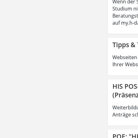
Wenn der S
Studium ni
Beratungs
auf my.h-
Tipps & 
Webseiten 
Ihrer Webs
HIS POS
(Präsenz
Weiterbild
Anträge sc
POE: "H