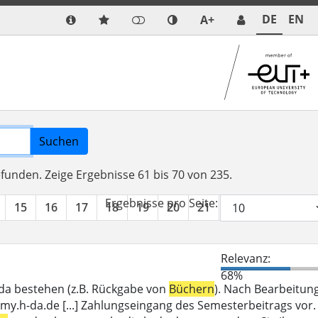
DE
EN
A+
Suchen
efunden.
Zeige Ergebnisse 61 bis 70 von 235.
Ergebnisse pro Seite:
15
16
17
18
19
20
21
22
23
24
Relevanz:
68%
_da bestehen (z.B. Rückgabe von
Büchern
). Nach Bearbeitun
my.h-da.de [...] Zahlungseingang des Semesterbeitrags vor.