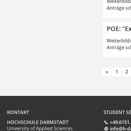
Weiterbild
Anträge sc
POE: "Ex
Weiterbild
Anträge sc
«
1
2
KONTAKT
STUDENT SE
HOCHSCHULE DARMSTADT
+49.6151
University of Applied Sciences
info@h-d