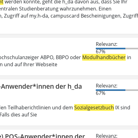
ht
werden konnte, geht die h_da davon aus, dass Sie Ihr
r Zentralen Studienberatung wahrzunehmen. Einen
, Zugriff auf my.h-da, campuscard Bescheinigungen, Zugrif
Relevanz:
67%
Hochschulanzeiger ABPO, BBPO oder
Modulhandbücher
in
n und auf Ihrer Webseite
S-Anwender*innen der h_da
Relevanz:
67%
den Teilhaberichtlinien und dem
Sozialgesetzbuch
IX sind
lls dies auf Sie
ge) POS-Anwender*innen der
Relevanz: