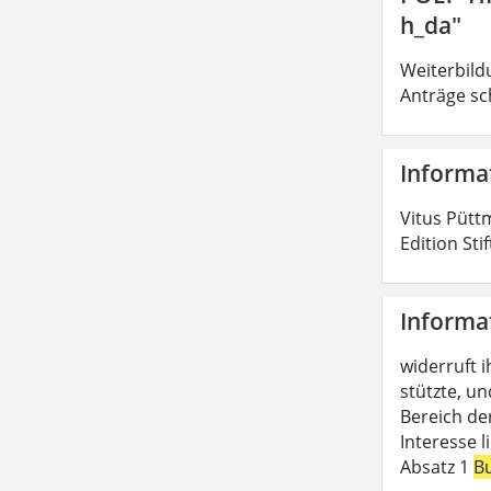
h_da"
Weiterbild
Anträge sc
Informa
Vitus Pütt
Edition Sti
Informa
widerruft i
stützte, un
Bereich de
Interesse 
Absatz 1
B