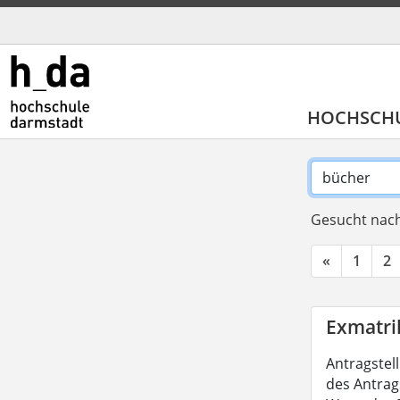
HOCHSCH
Gesucht nach
«
1
2
Exmatri
Antragstel
des Antrag