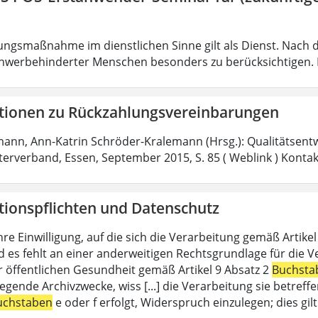
ungsmaßnahme im dienstlichen Sinne gilt als Dienst. Nach 
hwerbehinderter Menschen besonders zu berücksichtigen. Fa
tionen zu Rückzahlungsvereinbarungen
mann, Ann-Katrin Schröder-Kralemann (Hrsg.): Qualitätsent
fterverband, Essen, September 2015, S. 85 ( Weblink ) Konta
tionspflichten und Datenschutz
hre Einwilligung, auf die sich die Verarbeitung gemäß Artike
d es fehlt an einer anderweitigen Rechtsgrundlage für die V
r öffentlichen Gesundheit gemäß Artikel 9 Absatz 2
Buchsta
liegende Archivzwecke, wiss [...] die Verarbeitung sie betre
uchstaben
e oder f erfolgt, Widerspruch einzulegen; dies gi