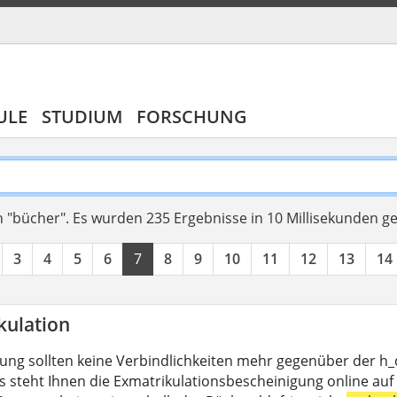
ULE
STUDIUM
FORSCHUNG
 "bücher".
Es wurden 235 Ergebnisse in 10 Millisekunden g
3
4
5
6
7
8
9
10
11
12
13
14
kulation
lung sollten keine Verbindlichkeiten mehr gegenüber der h
s steht Ihnen die Exmatrikulationsbescheinigung online auf 