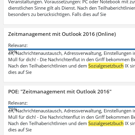
Veranstaltungen. Voraussetzungen: PC oder Notebook mit zu
dienstlichen Sinne gilt als Dienst. Nach den Teilhaberichtlin
besonders zu berücksichtigen. Falls dies auf Sie
Zeitmanagement mit Outlook 2016 (Online)
Relevanz:
79%
en, Nachrichtenaustausch, Adressverwaltung, Einstellungen i
Müll für dich! - Die Nachrichtenflut in den Griff bekommen Be
Nach den Teilhaberichtlinien und dem
Sozialgesetzbuch
IX si
dies auf Sie
POE: "Zeitmanagement mit Outlook 2016"
Relevanz:
79%
en, Nachrichtenaustausch, Adressverwaltung, Einstellungen i
Müll für dich! - Die Nachrichtenflut in den Griff bekommen Be
Nach den Teilhaberichtlinien und dem
Sozialgesetzbuch
IX si
dies auf Sie