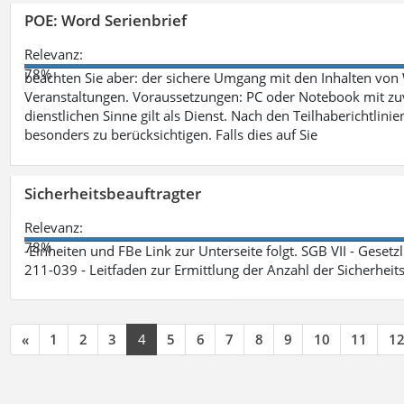
POE: Word Serienbrief
Relevanz:
78%
beachten Sie aber: der sichere Umgang mit den Inhalten von
Veranstaltungen. Voraussetzungen: PC oder Notebook mit zu
dienstlichen Sinne gilt als Dienst. Nach den Teilhaberichtlin
besonders zu berücksichtigen. Falls dies auf Sie
Sicherheitsbeauftragter
Relevanz:
78%
-Einheiten und FBe Link zur Unterseite folgt. SGB VII - Gesetz
211-039 - Leitfaden zur Ermittlung der Anzahl der Sicherheit
«
1
2
3
4
5
6
7
8
9
10
11
1