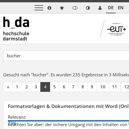
DE
EN
Gesucht nach "bücher".
Es wurden 235 Ergebnisse in 3 Millise
«
1
2
3
4
5
6
7
8
9
10
11
1
Formatvorlagen & Dokumentationen mit Word (Onl
Relevanz:
79%
beachten Sie aber: der sichere Umgang mit den Inhalten von