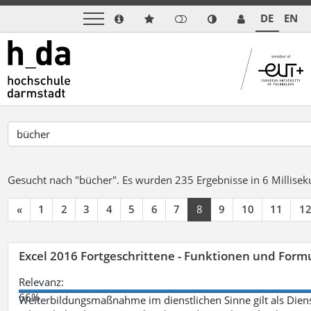
DE
EN
Gesucht nach "bücher".
Es wurden 235 Ergebnisse in 6 Millise
«
1
2
3
4
5
6
7
8
9
10
11
1
Excel 2016 Fortgeschrittene - Funktionen und Formu
Relevanz:
66%
Weiterbildungsmaßnahme im dienstlichen Sinne gilt als Dien