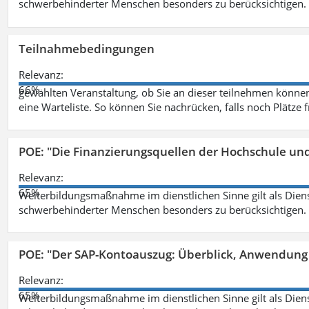
schwerbehinderter Menschen besonders zu berücksichtigen. Fa
Teilnahmebedingungen
Relevanz:
66%
gewählten Veranstaltung, ob Sie an dieser teilnehmen können.
eine Warteliste. So können Sie nachrücken, falls noch Plätze 
POE: "Die Finanzierungsquellen der Hochschule un
Relevanz:
65%
Weiterbildungsmaßnahme im dienstlichen Sinne gilt als Dien
schwerbehinderter Menschen besonders zu berücksichtigen. Fa
POE: "Der SAP-Kontoauszug: Überblick, Anwendung
Relevanz:
65%
Weiterbildungsmaßnahme im dienstlichen Sinne gilt als Dien