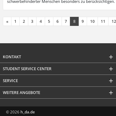
schwerbehinderter Menschen besonders zu berücksichtigen. Fa
«
1
2
3
4
5
6
7
8
9
10
11
1
KONTAKT
STUDENT SERVICE CENTER
SERVICE
WEITERE ANGEBOTE
© 2026
h_da.de