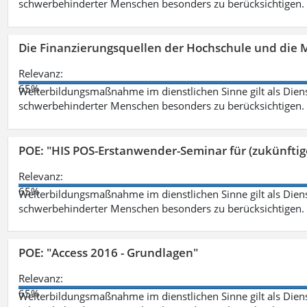
schwerbehinderter Menschen besonders zu berücksichtigen. Fa
Die Finanzierungsquellen der Hochschule und die M
Relevanz:
65%
Weiterbildungsmaßnahme im dienstlichen Sinne gilt als Dien
schwerbehinderter Menschen besonders zu berücksichtigen. Fa
POE: "HIS POS-Erstanwender-Seminar für (zukünfti
Relevanz:
65%
Weiterbildungsmaßnahme im dienstlichen Sinne gilt als Dien
schwerbehinderter Menschen besonders zu berücksichtigen. Fa
POE: "Access 2016 - Grundlagen"
Relevanz:
65%
Weiterbildungsmaßnahme im dienstlichen Sinne gilt als Dien