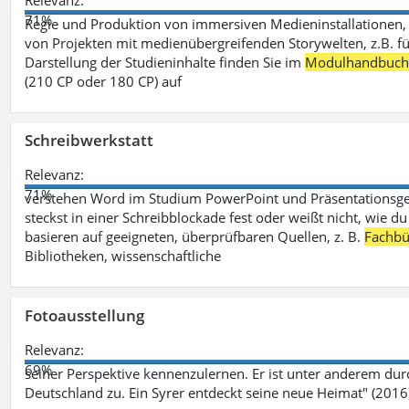
Relevanz:
71%
Regie und Produktion von immersiven Medieninstallationen, 
von Projekten mit medienübergreifenden Storywelten, z.B. für 
Darstellung der Studieninhalte finden Sie im
Modulhandbuc
(210 CP oder 180 CP) auf
Schreibwerkstatt
Relevanz:
71%
verstehen Word im Studium PowerPoint und Präsentationsges
steckst in einer Schreibblockade fest oder weißt nicht, wie du
basieren auf geeigneten, überprüfbaren Quellen, z. B.
Fachbü
Bibliotheken, wissenschaftliche
Fotoausstellung
Relevanz:
69%
seiner Perspektive kennenzulernen. Er ist unter anderem d
Deutschland zu. Ein Syrer entdeckt seine neue Heimat" (2016)