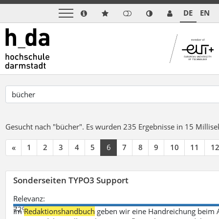
DE
EN
Gesucht nach "bücher".
Es wurden 235 Ergebnisse in 15 Milli
«
1
2
3
4
5
6
7
8
9
10
11
1
Sonderseiten TYPO3 Support
Relevanz:
72%
Im
Redaktionshandbuch
geben wir eine Handreichung beim A