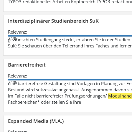
TYPO3 redaktionelles Arbeiten Kopfbereich TYPO3 redaktione
Interdisziplinärer Studienbereich SuK
Relevanz:
71%
gewünschten Studiengang steckt, erfahren Sie in der Studie
SuK: Sie schauen über den Tellerrand Ihres Faches und lern
Barrierefreiheit
Relevanz:
71%
eine barrierefreie Gestaltung sind Vorlagen in Planung zur Er
Bestand wird sukzessive angepasst. Ausgenommen davon sind D
Im Falle nicht barrierefreier Prüfungsordnungen/
Modulhand
Fachbereichen* oder stellen Sie Ihre
Expanded Media (M.A.)