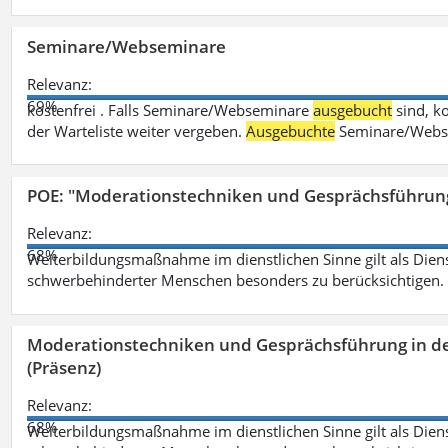
Seminare/Webseminare
Relevanz:
69%
kostenfrei . Falls Seminare/Webseminare
ausgebucht
sind, k
der Warteliste weiter vergeben.
Ausgebuchte
Seminare/Webse
POE: "Moderationstechniken und Gesprächsführung
Relevanz:
68%
Weiterbildungsmaßnahme im dienstlichen Sinne gilt als Dien
schwerbehinderter Menschen besonders zu berücksichtigen. Fa
Moderationstechniken und Gesprächsführung in d
(Präsenz)
Relevanz:
68%
Weiterbildungsmaßnahme im dienstlichen Sinne gilt als Dien