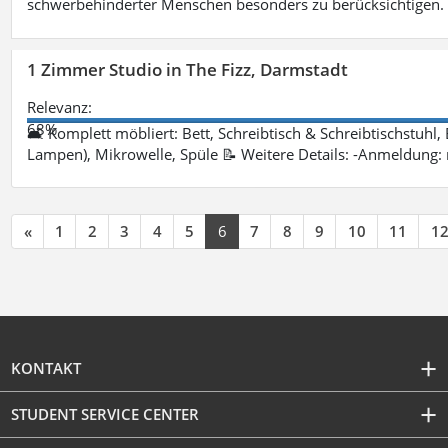
schwerbehinderter Menschen besonders zu berücksichtigen. Fa
1 Zimmer Studio in The Fizz, Darmstadt
Relevanz:
68%
🛋 Komplett möbliert: Bett, Schreibtisch & Schreibtischstuhl,
Lampen), Mikrowelle, Spüle 📝 Weitere Details: -Anmeldung:
«
1
2
3
4
5
6
7
8
9
10
11
1
KONTAKT
STUDENT SERVICE CENTER