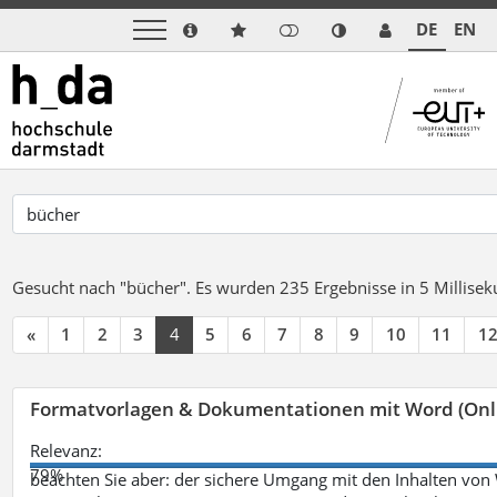
DE
EN
Gesucht nach "bücher".
Es wurden 235 Ergebnisse in 5 Millise
«
1
2
3
4
5
6
7
8
9
10
11
1
Formatvorlagen & Dokumentationen mit Word (Onl
Relevanz:
79%
beachten Sie aber: der sichere Umgang mit den Inhalten von