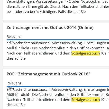
Veranstaltungen. Voraussetzungen: PC oder Notebook mit zu
dienstlichen Sinne gilt als Dienst. Nach den Teilhaberichtlin
besonders zu berücksichtigen. Falls dies auf Sie
Zeitmanagement mit Outlook 2016 (Online)
Relevanz:
79%
en, Nachrichtenaustausch, Adressverwaltung, Einstellungen i
Müll für dich! - Die Nachrichtenflut in den Griff bekommen Be
Nach den Teilhaberichtlinien und dem
Sozialgesetzbuch
IX si
dies auf Sie
POE: "Zeitmanagement mit Outlook 2016"
Relevanz:
79%
en, Nachrichtenaustausch, Adressverwaltung, Einstellungen i
Müll für dich! - Die Nachrichtenflut in den Griff bekommen Be
Nach den Teilhaberichtlinien und dem
Sozialgesetzbuch
IX si
dies auf Sie