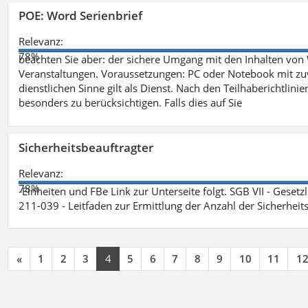
POE: Word Serienbrief
Relevanz:
78%
beachten Sie aber: der sichere Umgang mit den Inhalten von
Veranstaltungen. Voraussetzungen: PC oder Notebook mit zu
dienstlichen Sinne gilt als Dienst. Nach den Teilhaberichtlin
besonders zu berücksichtigen. Falls dies auf Sie
Sicherheitsbeauftragter
Relevanz:
78%
-Einheiten und FBe Link zur Unterseite folgt. SGB VII - Gesetz
211-039 - Leitfaden zur Ermittlung der Anzahl der Sicherheit
«
1
2
3
4
5
6
7
8
9
10
11
1