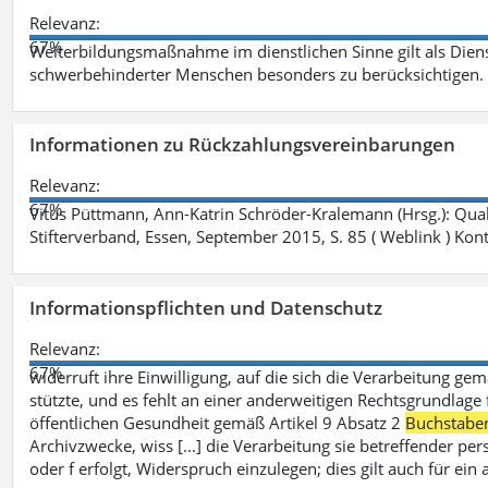
Relevanz:
67%
Weiterbildungsmaßnahme im dienstlichen Sinne gilt als Dien
schwerbehinderter Menschen besonders zu berücksichtigen. Fa
Informationen zu Rückzahlungsvereinbarungen
Relevanz:
67%
Vitus Püttmann, Ann-Katrin Schröder-Kralemann (Hrsg.): Qua
Stifterverband, Essen, September 2015, S. 85 ( Weblink ) Kon
Informationspflichten und Datenschutz
Relevanz:
67%
widerruft ihre Einwilligung, auf die sich die Verarbeitung ge
stützte, und es fehlt an einer anderweitigen Rechtsgrundlage 
öffentlichen Gesundheit gemäß Artikel 9 Absatz 2
Buchstabe
Archivzwecke, wiss [...] die Verarbeitung sie betreffender p
oder f erfolgt, Widerspruch einzulegen; dies gilt auch für ei