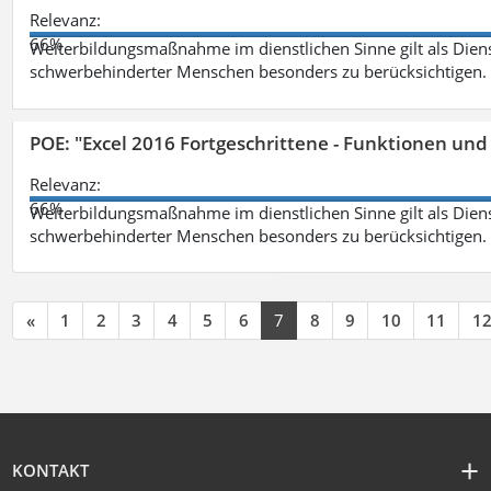
Relevanz:
66%
Weiterbildungsmaßnahme im dienstlichen Sinne gilt als Dien
schwerbehinderter Menschen besonders zu berücksichtigen. Fa
POE: "Excel 2016 Fortgeschrittene - Funktionen und
Relevanz:
66%
Weiterbildungsmaßnahme im dienstlichen Sinne gilt als Dien
schwerbehinderter Menschen besonders zu berücksichtigen. Fa
«
1
2
3
4
5
6
7
8
9
10
11
1
KONTAKT