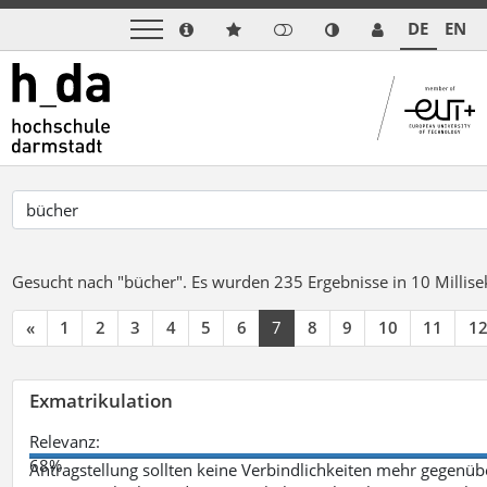
DE
EN
Gesucht nach "bücher".
Es wurden 235 Ergebnisse in 10 Milli
«
1
2
3
4
5
6
7
8
9
10
11
1
Exmatrikulation
Relevanz:
68%
Antragstellung sollten keine Verbindlichkeiten mehr gegenü