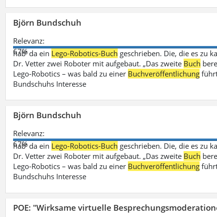
Björn Bundschuh
Relevanz:
67%
hab‘ da ein
Lego-Robotics-Buch
geschrieben. Die, die es zu k
Dr. Vetter zwei Roboter mit aufgebaut. „Das zweite
Buch
bere
Lego-Robotics – was bald zu einer
Buchveröffentlichung
führ
Bundschuhs Interesse
Björn Bundschuh
Relevanz:
67%
hab‘ da ein
Lego-Robotics-Buch
geschrieben. Die, die es zu k
Dr. Vetter zwei Roboter mit aufgebaut. „Das zweite
Buch
bere
Lego-Robotics – was bald zu einer
Buchveröffentlichung
führ
Bundschuhs Interesse
POE: "Wirksame virtuelle Besprechungsmoderation