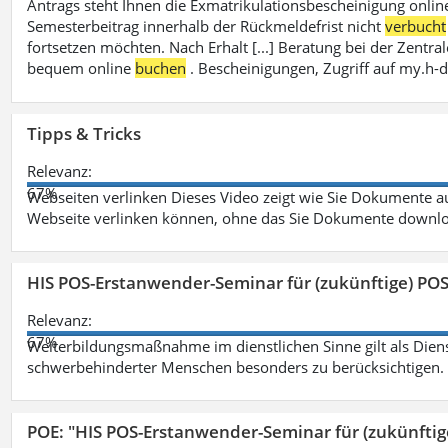
Antrags steht Ihnen die Exmatrikulationsbescheinigung onlin
Semesterbeitrag innerhalb der Rückmeldefrist nicht
verbucht
fortsetzen möchten. Nach Erhalt [...] Beratung bei der Zen
bequem online
buchen
. Bescheinigungen, Zugriff auf my.h-
Tipps & Tricks
Relevanz:
67%
Webseiten verlinken Dieses Video zeigt wie Sie Dokumente
Webseite verlinken können, ohne das Sie Dokumente downlo
HIS POS-Erstanwender-Seminar für (zukünftige) PO
Relevanz:
67%
Weiterbildungsmaßnahme im dienstlichen Sinne gilt als Dien
schwerbehinderter Menschen besonders zu berücksichtigen. Fa
POE: "HIS POS-Erstanwender-Seminar für (zukünfti