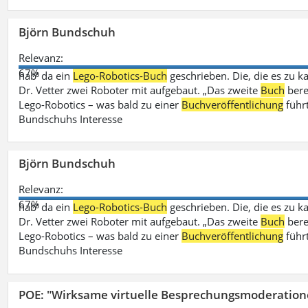
Björn Bundschuh
Relevanz:
67%
hab‘ da ein
Lego-Robotics-Buch
geschrieben. Die, die es zu k
Dr. Vetter zwei Roboter mit aufgebaut. „Das zweite
Buch
bere
Lego-Robotics – was bald zu einer
Buchveröffentlichung
führ
Bundschuhs Interesse
Björn Bundschuh
Relevanz:
67%
hab‘ da ein
Lego-Robotics-Buch
geschrieben. Die, die es zu k
Dr. Vetter zwei Roboter mit aufgebaut. „Das zweite
Buch
bere
Lego-Robotics – was bald zu einer
Buchveröffentlichung
führ
Bundschuhs Interesse
POE: "Wirksame virtuelle Besprechungsmoderation