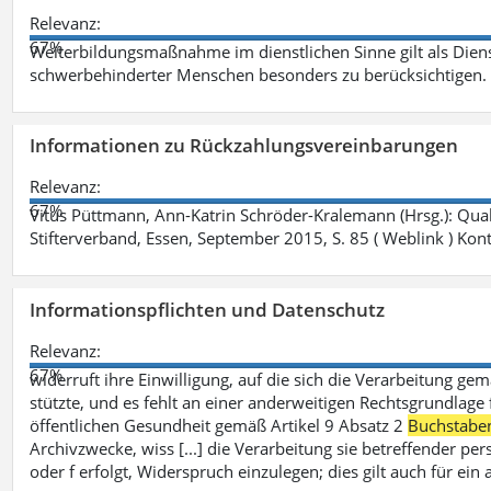
Relevanz:
67%
Weiterbildungsmaßnahme im dienstlichen Sinne gilt als Dien
schwerbehinderter Menschen besonders zu berücksichtigen. Fa
Informationen zu Rückzahlungsvereinbarungen
Relevanz:
67%
Vitus Püttmann, Ann-Katrin Schröder-Kralemann (Hrsg.): Qua
Stifterverband, Essen, September 2015, S. 85 ( Weblink ) Kon
Informationspflichten und Datenschutz
Relevanz:
67%
widerruft ihre Einwilligung, auf die sich die Verarbeitung ge
stützte, und es fehlt an einer anderweitigen Rechtsgrundlage 
öffentlichen Gesundheit gemäß Artikel 9 Absatz 2
Buchstabe
Archivzwecke, wiss [...] die Verarbeitung sie betreffender p
oder f erfolgt, Widerspruch einzulegen; dies gilt auch für ei