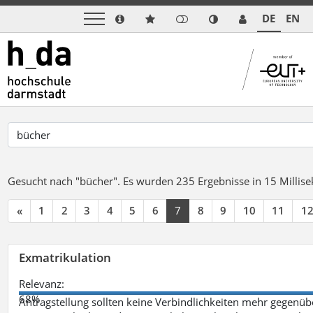
DE
EN
Gesucht nach "bücher".
Es wurden 235 Ergebnisse in 15 Milli
«
1
2
3
4
5
6
7
8
9
10
11
1
Exmatrikulation
Relevanz:
68%
Antragstellung sollten keine Verbindlichkeiten mehr gegenü