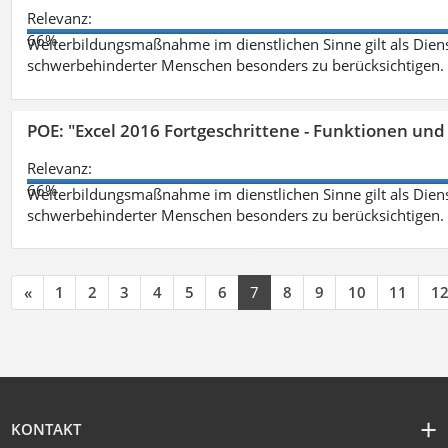
Relevanz:
66%
Weiterbildungsmaßnahme im dienstlichen Sinne gilt als Dien
schwerbehinderter Menschen besonders zu berücksichtigen. Fa
POE: "Excel 2016 Fortgeschrittene - Funktionen und
Relevanz:
66%
Weiterbildungsmaßnahme im dienstlichen Sinne gilt als Dien
schwerbehinderter Menschen besonders zu berücksichtigen. Fa
«
1
2
3
4
5
6
7
8
9
10
11
1
KONTAKT