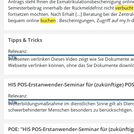
Antrags steht Ihnen die Exmatrikulationsbescheinigung onlin
Semesterbeitrag innerhalb der Rückmeldefrist nicht
verbucht
fortsetzen möchten. Nach Erhalt [...] Beratung bei der Zen
bequem online
buchen
. Bescheinigungen, Zugriff auf my.h-
Tipps & Tricks
Relevanz:
67%
Webseiten verlinken Dieses Video zeigt wie Sie Dokumente
Webseite verlinken können, ohne das Sie Dokumente downlo
HIS POS-Erstanwender-Seminar für (zukünftige) PO
Relevanz:
67%
Weiterbildungsmaßnahme im dienstlichen Sinne gilt als Dien
schwerbehinderter Menschen besonders zu berücksichtigen. Fa
POE: "HIS POS-Erstanwender-Seminar für (zukünfti