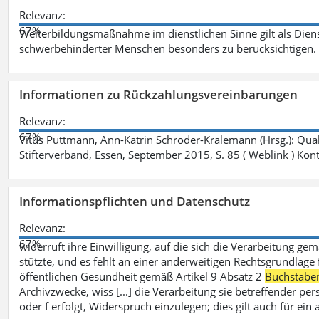
Relevanz:
67%
Weiterbildungsmaßnahme im dienstlichen Sinne gilt als Dien
schwerbehinderter Menschen besonders zu berücksichtigen. Fa
Informationen zu Rückzahlungsvereinbarungen
Relevanz:
67%
Vitus Püttmann, Ann-Katrin Schröder-Kralemann (Hrsg.): Qua
Stifterverband, Essen, September 2015, S. 85 ( Weblink ) Kon
Informationspflichten und Datenschutz
Relevanz:
67%
widerruft ihre Einwilligung, auf die sich die Verarbeitung ge
stützte, und es fehlt an einer anderweitigen Rechtsgrundlage 
öffentlichen Gesundheit gemäß Artikel 9 Absatz 2
Buchstabe
Archivzwecke, wiss [...] die Verarbeitung sie betreffender p
oder f erfolgt, Widerspruch einzulegen; dies gilt auch für ei