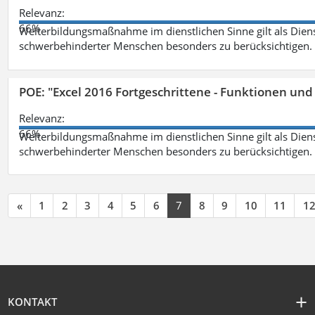
Relevanz:
66%
Weiterbildungsmaßnahme im dienstlichen Sinne gilt als Dien
schwerbehinderter Menschen besonders zu berücksichtigen. Fa
POE: "Excel 2016 Fortgeschrittene - Funktionen und
Relevanz:
66%
Weiterbildungsmaßnahme im dienstlichen Sinne gilt als Dien
schwerbehinderter Menschen besonders zu berücksichtigen. Fa
«
1
2
3
4
5
6
7
8
9
10
11
1
KONTAKT