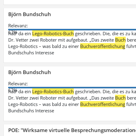
Björn Bundschuh
Relevanz:
67%
hab‘ da ein
Lego-Robotics-Buch
geschrieben. Die, die es zu k
Dr. Vetter zwei Roboter mit aufgebaut. „Das zweite
Buch
bere
Lego-Robotics – was bald zu einer
Buchveröffentlichung
führ
Bundschuhs Interesse
Björn Bundschuh
Relevanz:
67%
hab‘ da ein
Lego-Robotics-Buch
geschrieben. Die, die es zu k
Dr. Vetter zwei Roboter mit aufgebaut. „Das zweite
Buch
bere
Lego-Robotics – was bald zu einer
Buchveröffentlichung
führ
Bundschuhs Interesse
POE: "Wirksame virtuelle Besprechungsmoderation