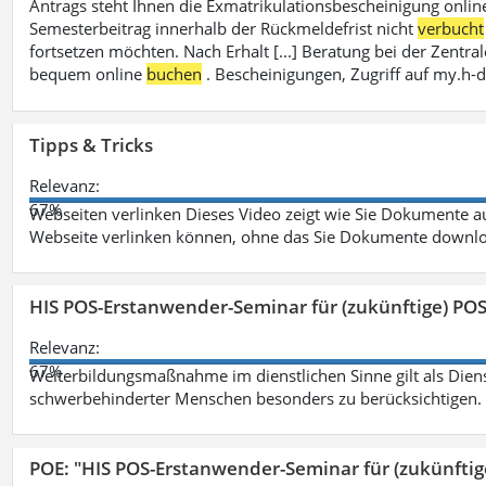
Antrags steht Ihnen die Exmatrikulationsbescheinigung onlin
Semesterbeitrag innerhalb der Rückmeldefrist nicht
verbucht
fortsetzen möchten. Nach Erhalt [...] Beratung bei der Zen
bequem online
buchen
. Bescheinigungen, Zugriff auf my.h-
Tipps & Tricks
Relevanz:
67%
Webseiten verlinken Dieses Video zeigt wie Sie Dokumente
Webseite verlinken können, ohne das Sie Dokumente downlo
HIS POS-Erstanwender-Seminar für (zukünftige) PO
Relevanz:
67%
Weiterbildungsmaßnahme im dienstlichen Sinne gilt als Dien
schwerbehinderter Menschen besonders zu berücksichtigen. Fa
POE: "HIS POS-Erstanwender-Seminar für (zukünfti