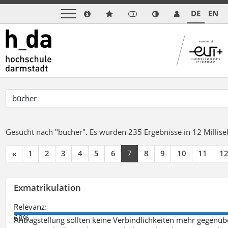
DE
EN
Gesucht nach "bücher".
Es wurden 235 Ergebnisse in 12 Milli
«
1
2
3
4
5
6
7
8
9
10
11
1
Exmatrikulation
Relevanz:
68%
Antragstellung sollten keine Verbindlichkeiten mehr gegenü