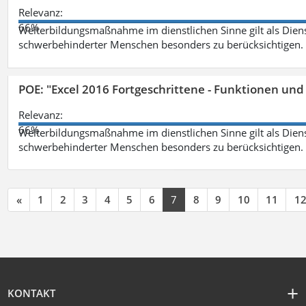
Relevanz:
66%
Weiterbildungsmaßnahme im dienstlichen Sinne gilt als Dien
schwerbehinderter Menschen besonders zu berücksichtigen. Fa
POE: "Excel 2016 Fortgeschrittene - Funktionen und
Relevanz:
66%
Weiterbildungsmaßnahme im dienstlichen Sinne gilt als Dien
schwerbehinderter Menschen besonders zu berücksichtigen. Fa
«
1
2
3
4
5
6
7
8
9
10
11
1
KONTAKT