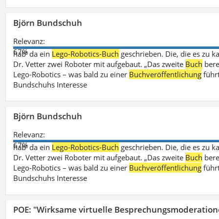
Björn Bundschuh
Relevanz:
67%
hab‘ da ein
Lego-Robotics-Buch
geschrieben. Die, die es zu k
Dr. Vetter zwei Roboter mit aufgebaut. „Das zweite
Buch
bere
Lego-Robotics – was bald zu einer
Buchveröffentlichung
führ
Bundschuhs Interesse
Björn Bundschuh
Relevanz:
67%
hab‘ da ein
Lego-Robotics-Buch
geschrieben. Die, die es zu k
Dr. Vetter zwei Roboter mit aufgebaut. „Das zweite
Buch
bere
Lego-Robotics – was bald zu einer
Buchveröffentlichung
führ
Bundschuhs Interesse
POE: "Wirksame virtuelle Besprechungsmoderation