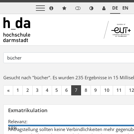
DE
EN
Gesucht nach "bücher".
Es wurden 235 Ergebnisse in 15 Milli
«
1
2
3
4
5
6
7
8
9
10
11
1
Exmatrikulation
Relevanz:
68%
Antragstellung sollten keine Verbindlichkeiten mehr gegenü