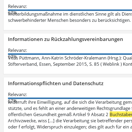
Relevanz:
67%
Weiterbildungsmaßnahme im dienstlichen Sinne gilt als Dien
schwerbehinderter Menschen besonders zu berücksichtigen. Fa
Informationen zu Rückzahlungsvereinbarungen
Relevanz:
67%
Vitus Püttmann, Ann-Katrin Schröder-Kralemann (Hrsg.): Qua
Stifterverband, Essen, September 2015, S. 85 ( Weblink ) Kon
Informationspflichten und Datenschutz
Relevanz:
67%
widerruft ihre Einwilligung, auf die sich die Verarbeitung ge
stützte, und es fehlt an einer anderweitigen Rechtsgrundlage 
öffentlichen Gesundheit gemäß Artikel 9 Absatz 2
Buchstabe
Archivzwecke, wiss [...] die Verarbeitung sie betreffender p
oder f erfolgt, Widerspruch einzulegen; dies gilt auch für ei