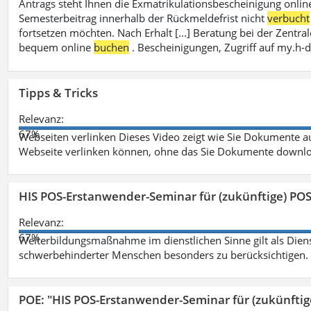
Antrags steht Ihnen die Exmatrikulationsbescheinigung onlin
Semesterbeitrag innerhalb der Rückmeldefrist nicht
verbucht
fortsetzen möchten. Nach Erhalt [...] Beratung bei der Zen
bequem online
buchen
. Bescheinigungen, Zugriff auf my.h-
Tipps & Tricks
Relevanz:
67%
Webseiten verlinken Dieses Video zeigt wie Sie Dokumente
Webseite verlinken können, ohne das Sie Dokumente downlo
HIS POS-Erstanwender-Seminar für (zukünftige) PO
Relevanz:
67%
Weiterbildungsmaßnahme im dienstlichen Sinne gilt als Dien
schwerbehinderter Menschen besonders zu berücksichtigen. Fa
POE: "HIS POS-Erstanwender-Seminar für (zukünfti