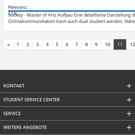
Relevanz:
61%
Society - Master of Arts Aufbau Eine detaillierte Darstellung 
Onlinekommunikation kann auch dual studiert werden. Nähe
«
1
2
3
4
5
6
7
8
9
10
11
1
KONTAKT
STUDENT SERVICE CENTER
SERVICE
WEITERE ANGEBOTE