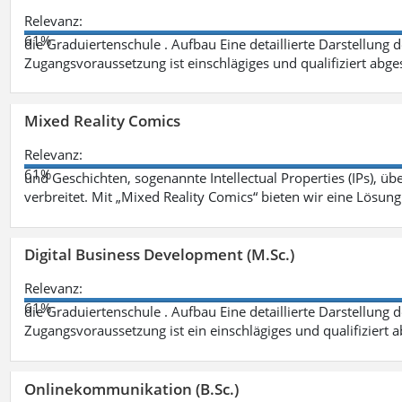
Relevanz:
61%
die Graduiertenschule . Aufbau Eine detaillierte Darstellung 
Zugangsvoraussetzung ist einschlägiges und qualifiziert ab
Mixed Reality Comics
Relevanz:
61%
und Geschichten, sogenannte Intellectual Properties (IPs), üb
verbreitet. Mit „Mixed Reality Comics“ bieten wir eine Lösung
Digital Business Development (M.Sc.)
Relevanz:
61%
die Graduiertenschule . Aufbau Eine detaillierte Darstellung 
Zugangsvoraussetzung ist ein einschlägiges und qualifiziert 
Onlinekommunikation (B.Sc.)