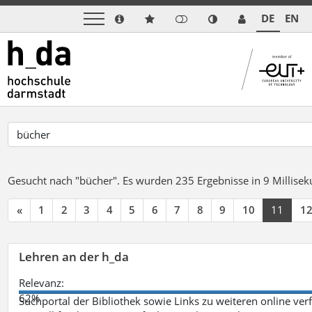
DE
EN
Gesucht nach "bücher".
Es wurden 235 Ergebnisse in 9 Millise
«
1
2
3
4
5
6
7
8
9
10
11
1
Lehren an der h_da
Relevanz:
62%
Suchportal der Bibliothek sowie Links zu weiteren online ve