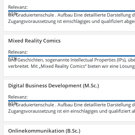
Relevanz:
61%
die Graduiertenschule . Aufbau Eine detaillierte Darstellung 
Zugangsvoraussetzung ist einschlägiges und qualifiziert ab
Mixed Reality Comics
Relevanz:
61%
und Geschichten, sogenannte Intellectual Properties (IPs), üb
verbreitet. Mit „Mixed Reality Comics“ bieten wir eine Lösung
Digital Business Development (M.Sc.)
Relevanz:
61%
die Graduiertenschule . Aufbau Eine detaillierte Darstellung 
Zugangsvoraussetzung ist ein einschlägiges und qualifiziert 
Onlinekommunikation (B.Sc.)