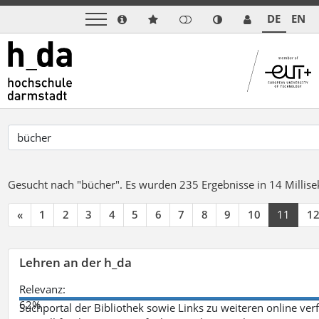
DE
EN
Gesucht nach "bücher".
Es wurden 235 Ergebnisse in 14 Milli
«
1
2
3
4
5
6
7
8
9
10
11
1
Lehren an der h_da
Relevanz:
62%
Suchportal der Bibliothek sowie Links zu weiteren online ve