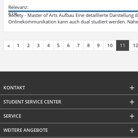
Relevanz:
61%
Society - Master of Arts Aufbau Eine detaillierte Darstellung 
Onlinekommunikation kann auch dual studiert werden. Nähe
«
1
2
3
4
5
6
7
8
9
10
11
1
KONTAKT
STUDENT SERVICE CENTER
SERVICE
WEITERE ANGEBOTE