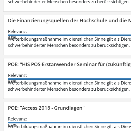
schwerbehinderter Menschen besonders zu berücksichtigen. Fa
Die Finanzierungsquellen der Hochschule und die M
Relevanz:
65%
Weiterbildungsmaßnahme im dienstlichen Sinne gilt als Dien
schwerbehinderter Menschen besonders zu berücksichtigen. Fa
POE: "HIS POS-Erstanwender-Seminar für (zukünfti
Relevanz:
65%
Weiterbildungsmaßnahme im dienstlichen Sinne gilt als Dien
schwerbehinderter Menschen besonders zu berücksichtigen. Fa
POE: "Access 2016 - Grundlagen"
Relevanz:
65%
Weiterbildungsmaßnahme im dienstlichen Sinne gilt als Dien