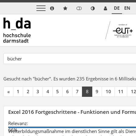
DE
EN
Gesucht nach "bücher".
Es wurden 235 Ergebnisse in 6 Millise
«
1
2
3
4
5
6
7
8
9
10
11
1
Excel 2016 Fortgeschrittene - Funktionen und Formu
Relevanz:
66%
Weiterbildungsmaßnahme im dienstlichen Sinne gilt als Dien