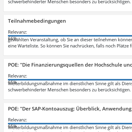
schwerbehinderter Menschen besonders zu berücksichtigen. Fa
Teilnahmebedingungen
Relevanz:
66%
gewählten Veranstaltung, ob Sie an dieser teilnehmen können.
eine Warteliste. So können Sie nachrücken, falls noch Plätze 
POE: "Die Finanzierungsquellen der Hochschule un
Relevanz:
65%
Weiterbildungsmaßnahme im dienstlichen Sinne gilt als Dien
schwerbehinderter Menschen besonders zu berücksichtigen. Fa
POE: "Der SAP-Kontoauszug: Überblick, Anwendung
Relevanz:
65%
Weiterbildungsmaßnahme im dienstlichen Sinne gilt als Dien