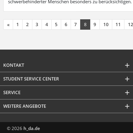
schwerbehinderter Menschen besonders zu berücksichtigen. Fa
«
1
2
3
4
5
6
7
8
9
10
11
1
KONTAKT
STUDENT SERVICE CENTER
SERVICE
WEITERE ANGEBOTE
© 2026
h_da.de