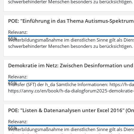
schwerbehinderter Menschen besonders zu berücksichtigen. Fa
POE: "Einführung in das Thema Autismus-Spektrum
Relevanz:
65%
Weiterbildungsmaßnahme im dienstlichen Sinne gilt als Dien
schwerbehinderter Menschen besonders zu berücksichtigen. Fa
Demokratie im Netz: Zwischen Desinformation un
Relevanz:
65%
Transfer (SFT) der h_da Sämtliche Informationen: https://h-
https://anny.co/en/book/h-da-dialogforum2025-demokratie-
POE: "Listen & Datenanalysen unter Excel 2016" (On
Relevanz:
65%
Weiterbildungsmaßnahme im dienstlichen Sinne gilt als Dien