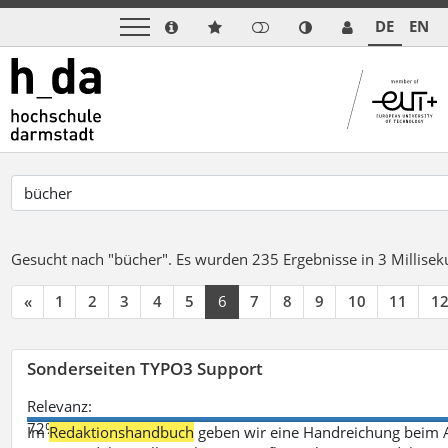
DE
EN
Gesucht nach "bücher".
Es wurden 235 Ergebnisse in 3 Millise
«
1
2
3
4
5
6
7
8
9
10
11
1
Sonderseiten TYPO3 Support
Relevanz:
72%
Im
Redaktionshandbuch
geben wir eine Handreichung beim A