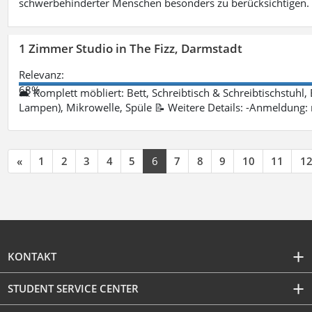
schwerbehinderter Menschen besonders zu berücksichtigen. Fa
1 Zimmer Studio in The Fizz, Darmstadt
Relevanz:
68%
🛋 Komplett möbliert: Bett, Schreibtisch & Schreibtischstuhl,
Lampen), Mikrowelle, Spüle 📝 Weitere Details: -Anmeldung:
«
1
2
3
4
5
6
7
8
9
10
11
1
KONTAKT
STUDENT SERVICE CENTER