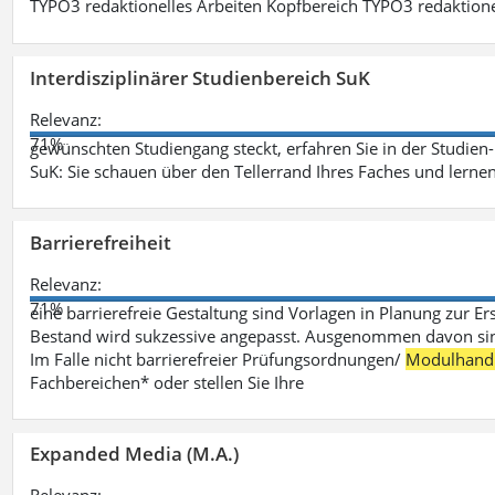
TYPO3 redaktionelles Arbeiten Kopfbereich TYPO3 redaktione
Interdisziplinärer Studienbereich SuK
Relevanz:
71%
gewünschten Studiengang steckt, erfahren Sie in der Studie
SuK: Sie schauen über den Tellerrand Ihres Faches und lern
Barrierefreiheit
Relevanz:
71%
eine barrierefreie Gestaltung sind Vorlagen in Planung zur Er
Bestand wird sukzessive angepasst. Ausgenommen davon sind D
Im Falle nicht barrierefreier Prüfungsordnungen/
Modulhand
Fachbereichen* oder stellen Sie Ihre
Expanded Media (M.A.)