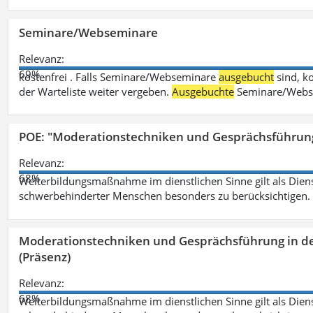
Seminare/Webseminare
Relevanz:
69%
kostenfrei . Falls Seminare/Webseminare
ausgebucht
sind, k
der Warteliste weiter vergeben.
Ausgebuchte
Seminare/Webse
POE: "Moderationstechniken und Gesprächsführung
Relevanz:
68%
Weiterbildungsmaßnahme im dienstlichen Sinne gilt als Dien
schwerbehinderter Menschen besonders zu berücksichtigen. Fa
Moderationstechniken und Gesprächsführung in d
(Präsenz)
Relevanz:
68%
Weiterbildungsmaßnahme im dienstlichen Sinne gilt als Dien