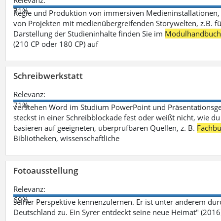
Relevanz:
71%
Regie und Produktion von immersiven Medieninstallationen, 
von Projekten mit medienübergreifenden Storywelten, z.B. für 
Darstellung der Studieninhalte finden Sie im
Modulhandbuc
(210 CP oder 180 CP) auf
Schreibwerkstatt
Relevanz:
71%
verstehen Word im Studium PowerPoint und Präsentationsges
steckst in einer Schreibblockade fest oder weißt nicht, wie du
basieren auf geeigneten, überprüfbaren Quellen, z. B.
Fachbü
Bibliotheken, wissenschaftliche
Fotoausstellung
Relevanz:
69%
seiner Perspektive kennenzulernen. Er ist unter anderem d
Deutschland zu. Ein Syrer entdeckt seine neue Heimat" (2016)