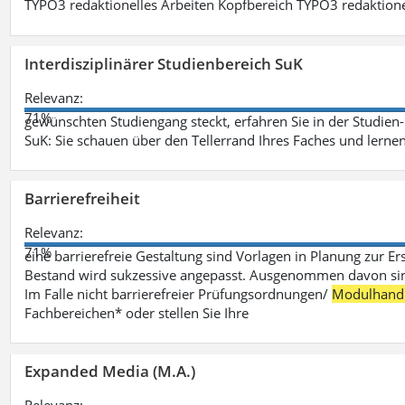
TYPO3 redaktionelles Arbeiten Kopfbereich TYPO3 redaktione
Interdisziplinärer Studienbereich SuK
Relevanz:
71%
gewünschten Studiengang steckt, erfahren Sie in der Studie
SuK: Sie schauen über den Tellerrand Ihres Faches und lern
Barrierefreiheit
Relevanz:
71%
eine barrierefreie Gestaltung sind Vorlagen in Planung zur Er
Bestand wird sukzessive angepasst. Ausgenommen davon sind D
Im Falle nicht barrierefreier Prüfungsordnungen/
Modulhand
Fachbereichen* oder stellen Sie Ihre
Expanded Media (M.A.)