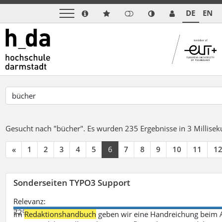
DE
EN
Gesucht nach "bücher".
Es wurden 235 Ergebnisse in 3 Millise
«
1
2
3
4
5
6
7
8
9
10
11
1
Sonderseiten TYPO3 Support
Relevanz:
72%
Im
Redaktionshandbuch
geben wir eine Handreichung beim A