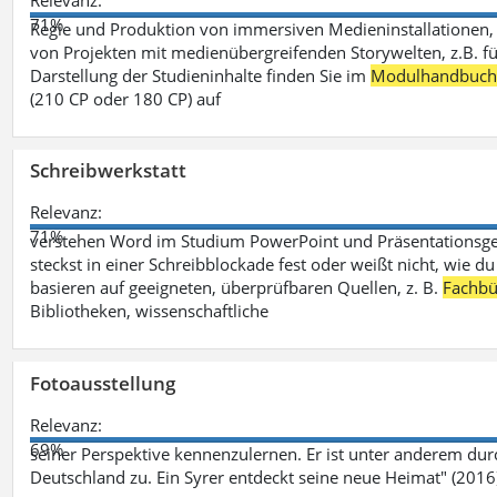
Relevanz:
71%
Regie und Produktion von immersiven Medieninstallationen, 
von Projekten mit medienübergreifenden Storywelten, z.B. für 
Darstellung der Studieninhalte finden Sie im
Modulhandbuc
(210 CP oder 180 CP) auf
Schreibwerkstatt
Relevanz:
71%
verstehen Word im Studium PowerPoint und Präsentationsges
steckst in einer Schreibblockade fest oder weißt nicht, wie du
basieren auf geeigneten, überprüfbaren Quellen, z. B.
Fachbü
Bibliotheken, wissenschaftliche
Fotoausstellung
Relevanz:
69%
seiner Perspektive kennenzulernen. Er ist unter anderem d
Deutschland zu. Ein Syrer entdeckt seine neue Heimat" (2016)