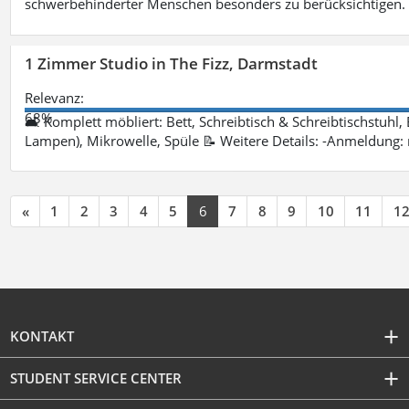
schwerbehinderter Menschen besonders zu berücksichtigen. Fa
1 Zimmer Studio in The Fizz, Darmstadt
Relevanz:
68%
🛋 Komplett möbliert: Bett, Schreibtisch & Schreibtischstuhl,
Lampen), Mikrowelle, Spüle 📝 Weitere Details: -Anmeldung:
«
1
2
3
4
5
6
7
8
9
10
11
1
KONTAKT
STUDENT SERVICE CENTER