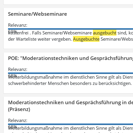
Seminare/Webseminare
Relevanz:
69%
kostenfrei . Falls Seminare/Webseminare
ausgebucht
sind, k
der Warteliste weiter vergeben.
Ausgebuchte
Seminare/Webse
POE: "Moderationstechniken und Gesprächsführung
Relevanz:
68%
Weiterbildungsmaßnahme im dienstlichen Sinne gilt als Dien
schwerbehinderter Menschen besonders zu berücksichtigen. Fa
Moderationstechniken und Gesprächsführung in d
(Präsenz)
Relevanz:
68%
Weiterbildungsmaßnahme im dienstlichen Sinne gilt als Dien