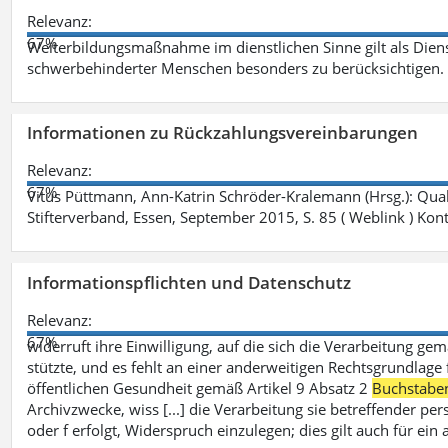
Relevanz:
67%
Weiterbildungsmaßnahme im dienstlichen Sinne gilt als Dien
schwerbehinderter Menschen besonders zu berücksichtigen. Fa
Informationen zu Rückzahlungsvereinbarungen
Relevanz:
67%
Vitus Püttmann, Ann-Katrin Schröder-Kralemann (Hrsg.): Qua
Stifterverband, Essen, September 2015, S. 85 ( Weblink ) Kon
Informationspflichten und Datenschutz
Relevanz:
67%
widerruft ihre Einwilligung, auf die sich die Verarbeitung ge
stützte, und es fehlt an einer anderweitigen Rechtsgrundlage 
öffentlichen Gesundheit gemäß Artikel 9 Absatz 2
Buchstabe
Archivzwecke, wiss [...] die Verarbeitung sie betreffender p
oder f erfolgt, Widerspruch einzulegen; dies gilt auch für ei