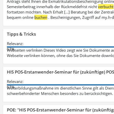
Antrags steht Ihnen die Exmatrikulationsbescheinigung onlin
Semesterbeitrag innerhalb der Rückmeldefrist nicht
verbucht
fortsetzen möchten. Nach Erhalt [...] Beratung bei der Zen
bequem online
buchen
. Bescheinigungen, Zugriff auf my.h-
Tipps & Tricks
Relevanz:
67%
Webseiten verlinken Dieses Video zeigt wie Sie Dokumente
Webseite verlinken können, ohne das Sie Dokumente downlo
HIS POS-Erstanwender-Seminar für (zukünftige) PO
Relevanz:
67%
Weiterbildungsmaßnahme im dienstlichen Sinne gilt als Dien
schwerbehinderter Menschen besonders zu berücksichtigen. Fa
POE: "HIS POS-Erstanwender-Seminar für (zukünfti