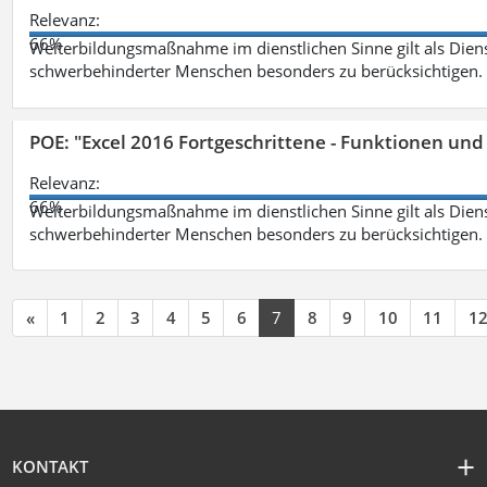
Relevanz:
66%
Weiterbildungsmaßnahme im dienstlichen Sinne gilt als Dien
schwerbehinderter Menschen besonders zu berücksichtigen. Fa
POE: "Excel 2016 Fortgeschrittene - Funktionen und
Relevanz:
66%
Weiterbildungsmaßnahme im dienstlichen Sinne gilt als Dien
schwerbehinderter Menschen besonders zu berücksichtigen. Fa
«
1
2
3
4
5
6
7
8
9
10
11
1
KONTAKT