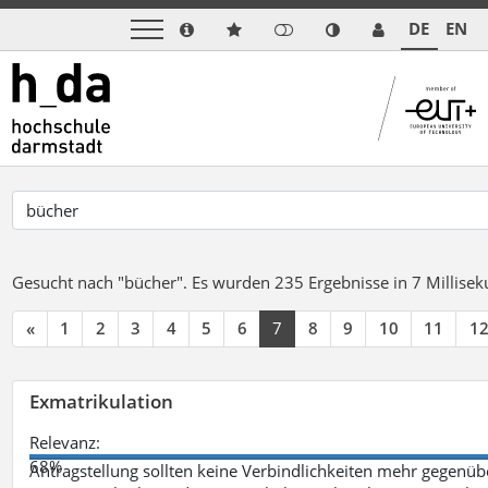
DE
EN
Gesucht nach "bücher".
Es wurden 235 Ergebnisse in 7 Millise
«
1
2
3
4
5
6
7
8
9
10
11
1
Exmatrikulation
Relevanz:
68%
Antragstellung sollten keine Verbindlichkeiten mehr gegenü