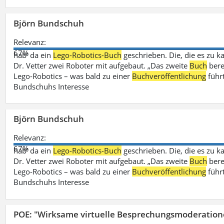
Björn Bundschuh
Relevanz:
67%
hab‘ da ein
Lego-Robotics-Buch
geschrieben. Die, die es zu k
Dr. Vetter zwei Roboter mit aufgebaut. „Das zweite
Buch
bere
Lego-Robotics – was bald zu einer
Buchveröffentlichung
führ
Bundschuhs Interesse
Björn Bundschuh
Relevanz:
67%
hab‘ da ein
Lego-Robotics-Buch
geschrieben. Die, die es zu k
Dr. Vetter zwei Roboter mit aufgebaut. „Das zweite
Buch
bere
Lego-Robotics – was bald zu einer
Buchveröffentlichung
führ
Bundschuhs Interesse
POE: "Wirksame virtuelle Besprechungsmoderation