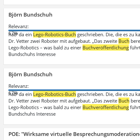
Björn Bundschuh
Relevanz:
67%
hab‘ da ein
Lego-Robotics-Buch
geschrieben. Die, die es zu k
Dr. Vetter zwei Roboter mit aufgebaut. „Das zweite
Buch
bere
Lego-Robotics – was bald zu einer
Buchveröffentlichung
führ
Bundschuhs Interesse
Björn Bundschuh
Relevanz:
67%
hab‘ da ein
Lego-Robotics-Buch
geschrieben. Die, die es zu k
Dr. Vetter zwei Roboter mit aufgebaut. „Das zweite
Buch
bere
Lego-Robotics – was bald zu einer
Buchveröffentlichung
führ
Bundschuhs Interesse
POE: "Wirksame virtuelle Besprechungsmoderation