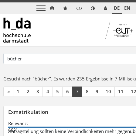
DE
EN
Gesucht nach "bücher".
Es wurden 235 Ergebnisse in 7 Millise
«
1
2
3
4
5
6
7
8
9
10
11
1
Exmatrikulation
Relevanz:
68%
Antragstellung sollten keine Verbindlichkeiten mehr gegenü