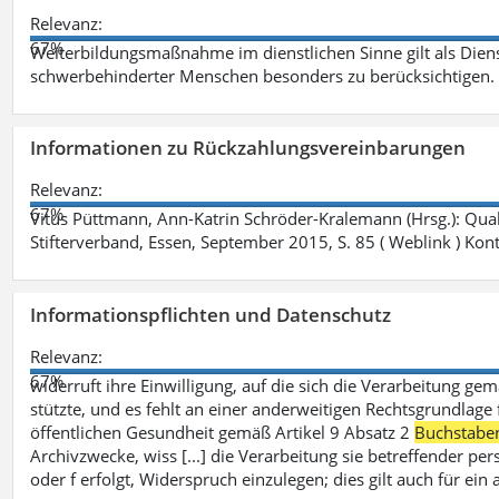
Relevanz:
67%
Weiterbildungsmaßnahme im dienstlichen Sinne gilt als Dien
schwerbehinderter Menschen besonders zu berücksichtigen. Fa
Informationen zu Rückzahlungsvereinbarungen
Relevanz:
67%
Vitus Püttmann, Ann-Katrin Schröder-Kralemann (Hrsg.): Qua
Stifterverband, Essen, September 2015, S. 85 ( Weblink ) Kon
Informationspflichten und Datenschutz
Relevanz:
67%
widerruft ihre Einwilligung, auf die sich die Verarbeitung ge
stützte, und es fehlt an einer anderweitigen Rechtsgrundlage 
öffentlichen Gesundheit gemäß Artikel 9 Absatz 2
Buchstabe
Archivzwecke, wiss [...] die Verarbeitung sie betreffender p
oder f erfolgt, Widerspruch einzulegen; dies gilt auch für ei