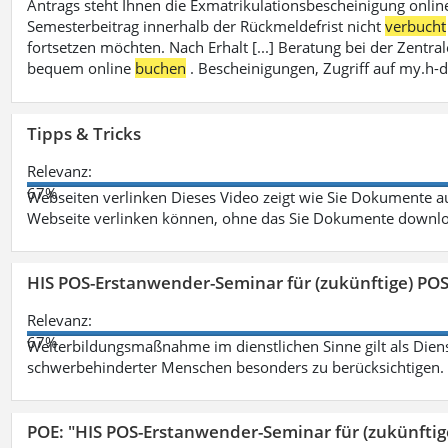
Antrags steht Ihnen die Exmatrikulationsbescheinigung onlin
Semesterbeitrag innerhalb der Rückmeldefrist nicht
verbucht
fortsetzen möchten. Nach Erhalt [...] Beratung bei der Zen
bequem online
buchen
. Bescheinigungen, Zugriff auf my.h-
Tipps & Tricks
Relevanz:
67%
Webseiten verlinken Dieses Video zeigt wie Sie Dokumente
Webseite verlinken können, ohne das Sie Dokumente downlo
HIS POS-Erstanwender-Seminar für (zukünftige) PO
Relevanz:
67%
Weiterbildungsmaßnahme im dienstlichen Sinne gilt als Dien
schwerbehinderter Menschen besonders zu berücksichtigen. Fa
POE: "HIS POS-Erstanwender-Seminar für (zukünfti