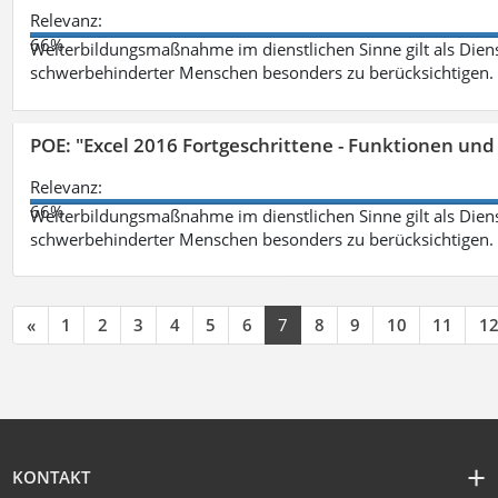
Relevanz:
66%
Weiterbildungsmaßnahme im dienstlichen Sinne gilt als Dien
schwerbehinderter Menschen besonders zu berücksichtigen. Fa
POE: "Excel 2016 Fortgeschrittene - Funktionen und
Relevanz:
66%
Weiterbildungsmaßnahme im dienstlichen Sinne gilt als Dien
schwerbehinderter Menschen besonders zu berücksichtigen. Fa
«
1
2
3
4
5
6
7
8
9
10
11
1
KONTAKT