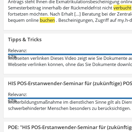
Antrags steht Ihnen die Exmatrikulationsbescheinigung onlin
Semesterbeitrag innerhalb der Rückmeldefrist nicht
verbucht
fortsetzen möchten. Nach Erhalt [...] Beratung bei der Zen
bequem online
buchen
. Bescheinigungen, Zugriff auf my.h-
Tipps & Tricks
Relevanz:
67%
Webseiten verlinken Dieses Video zeigt wie Sie Dokumente
Webseite verlinken können, ohne das Sie Dokumente downlo
HIS POS-Erstanwender-Seminar für (zukünftige) PO
Relevanz:
67%
Weiterbildungsmaßnahme im dienstlichen Sinne gilt als Dien
schwerbehinderter Menschen besonders zu berücksichtigen. Fa
POE: "HIS POS-Erstanwender-Seminar für (zukünfti