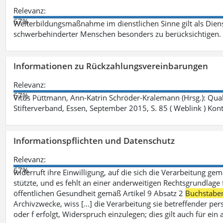
Relevanz:
67%
Weiterbildungsmaßnahme im dienstlichen Sinne gilt als Dien
schwerbehinderter Menschen besonders zu berücksichtigen. Fa
Informationen zu Rückzahlungsvereinbarungen
Relevanz:
67%
Vitus Püttmann, Ann-Katrin Schröder-Kralemann (Hrsg.): Qua
Stifterverband, Essen, September 2015, S. 85 ( Weblink ) Kon
Informationspflichten und Datenschutz
Relevanz:
67%
widerruft ihre Einwilligung, auf die sich die Verarbeitung ge
stützte, und es fehlt an einer anderweitigen Rechtsgrundlage 
öffentlichen Gesundheit gemäß Artikel 9 Absatz 2
Buchstabe
Archivzwecke, wiss [...] die Verarbeitung sie betreffender p
oder f erfolgt, Widerspruch einzulegen; dies gilt auch für ei