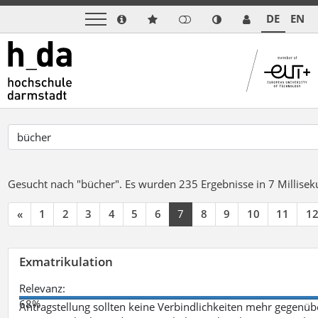
DE
EN
Gesucht nach "bücher".
Es wurden 235 Ergebnisse in 7 Millise
«
1
2
3
4
5
6
7
8
9
10
11
1
Exmatrikulation
Relevanz:
68%
Antragstellung sollten keine Verbindlichkeiten mehr gegenü