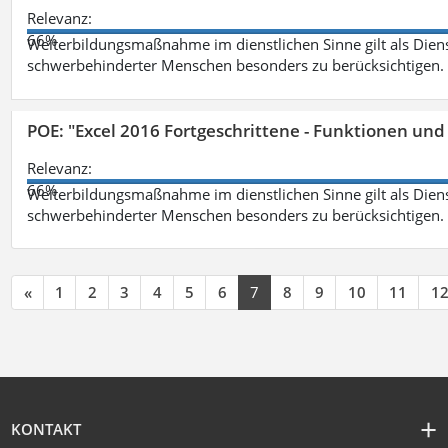
Relevanz:
66%
Weiterbildungsmaßnahme im dienstlichen Sinne gilt als Dien
schwerbehinderter Menschen besonders zu berücksichtigen. Fa
POE: "Excel 2016 Fortgeschrittene - Funktionen und
Relevanz:
66%
Weiterbildungsmaßnahme im dienstlichen Sinne gilt als Dien
schwerbehinderter Menschen besonders zu berücksichtigen. Fa
«
1
2
3
4
5
6
7
8
9
10
11
1
KONTAKT