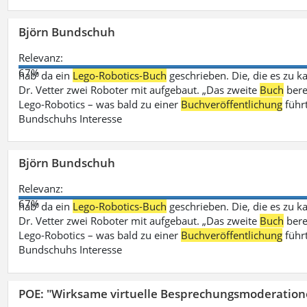
Björn Bundschuh
Relevanz:
67%
hab‘ da ein
Lego-Robotics-Buch
geschrieben. Die, die es zu k
Dr. Vetter zwei Roboter mit aufgebaut. „Das zweite
Buch
bere
Lego-Robotics – was bald zu einer
Buchveröffentlichung
führ
Bundschuhs Interesse
Björn Bundschuh
Relevanz:
67%
hab‘ da ein
Lego-Robotics-Buch
geschrieben. Die, die es zu k
Dr. Vetter zwei Roboter mit aufgebaut. „Das zweite
Buch
bere
Lego-Robotics – was bald zu einer
Buchveröffentlichung
führ
Bundschuhs Interesse
POE: "Wirksame virtuelle Besprechungsmoderation