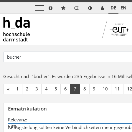
DE
EN
Gesucht nach "bücher".
Es wurden 235 Ergebnisse in 16 Milli
«
1
2
3
4
5
6
7
8
9
10
11
1
Exmatrikulation
Relevanz:
68%
Antragstellung sollten keine Verbindlichkeiten mehr gegenü