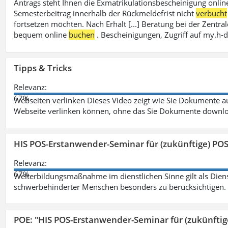
Antrags steht Ihnen die Exmatrikulationsbescheinigung onlin
Semesterbeitrag innerhalb der Rückmeldefrist nicht
verbucht
fortsetzen möchten. Nach Erhalt [...] Beratung bei der Zen
bequem online
buchen
. Bescheinigungen, Zugriff auf my.h-
Tipps & Tricks
Relevanz:
67%
Webseiten verlinken Dieses Video zeigt wie Sie Dokumente
Webseite verlinken können, ohne das Sie Dokumente downlo
HIS POS-Erstanwender-Seminar für (zukünftige) PO
Relevanz:
67%
Weiterbildungsmaßnahme im dienstlichen Sinne gilt als Dien
schwerbehinderter Menschen besonders zu berücksichtigen. Fa
POE: "HIS POS-Erstanwender-Seminar für (zukünfti