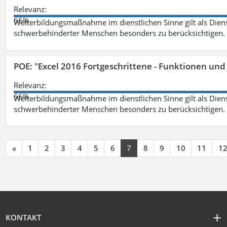
Relevanz:
66%
Weiterbildungsmaßnahme im dienstlichen Sinne gilt als Dien
schwerbehinderter Menschen besonders zu berücksichtigen. Fa
POE: "Excel 2016 Fortgeschrittene - Funktionen und
Relevanz:
66%
Weiterbildungsmaßnahme im dienstlichen Sinne gilt als Dien
schwerbehinderter Menschen besonders zu berücksichtigen. Fa
«
1
2
3
4
5
6
7
8
9
10
11
1
KONTAKT