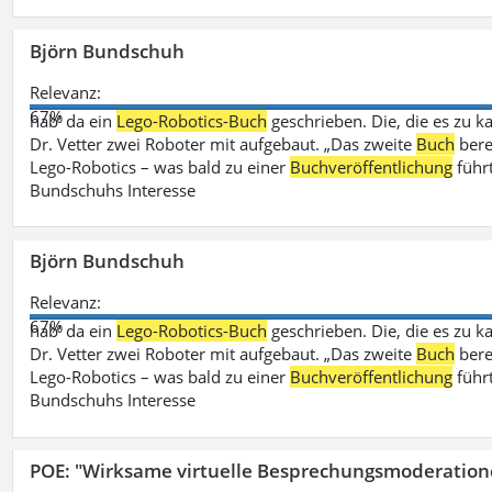
Björn Bundschuh
Relevanz:
67%
hab‘ da ein
Lego-Robotics-Buch
geschrieben. Die, die es zu k
Dr. Vetter zwei Roboter mit aufgebaut. „Das zweite
Buch
bere
Lego-Robotics – was bald zu einer
Buchveröffentlichung
führ
Bundschuhs Interesse
Björn Bundschuh
Relevanz:
67%
hab‘ da ein
Lego-Robotics-Buch
geschrieben. Die, die es zu k
Dr. Vetter zwei Roboter mit aufgebaut. „Das zweite
Buch
bere
Lego-Robotics – was bald zu einer
Buchveröffentlichung
führ
Bundschuhs Interesse
POE: "Wirksame virtuelle Besprechungsmoderation