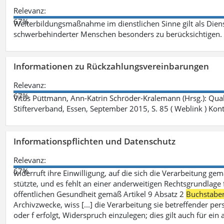
Relevanz:
67%
Weiterbildungsmaßnahme im dienstlichen Sinne gilt als Dien
schwerbehinderter Menschen besonders zu berücksichtigen. Fa
Informationen zu Rückzahlungsvereinbarungen
Relevanz:
67%
Vitus Püttmann, Ann-Katrin Schröder-Kralemann (Hrsg.): Qua
Stifterverband, Essen, September 2015, S. 85 ( Weblink ) Kon
Informationspflichten und Datenschutz
Relevanz:
67%
widerruft ihre Einwilligung, auf die sich die Verarbeitung ge
stützte, und es fehlt an einer anderweitigen Rechtsgrundlage 
öffentlichen Gesundheit gemäß Artikel 9 Absatz 2
Buchstabe
Archivzwecke, wiss [...] die Verarbeitung sie betreffender p
oder f erfolgt, Widerspruch einzulegen; dies gilt auch für ei