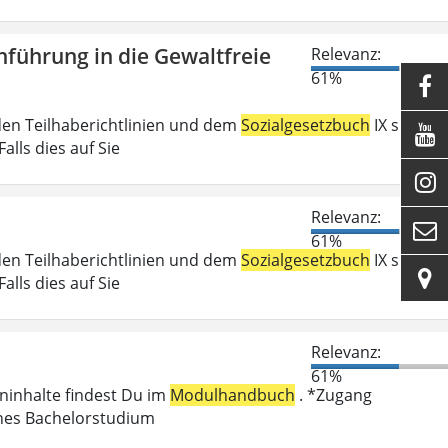
führung in die Gewaltfreie
Relevanz:
61%

den Teilhaberichtlinien und dem
Sozialgesetzbuch
IX sind

lls dies auf Sie

Relevanz:

61%
den Teilhaberichtlinien und dem
Sozialgesetzbuch
IX sind

lls dies auf Sie
Relevanz:
61%
eninhalte findest Du im
Modulhandbuch
. *Zugang
enes Bachelorstudium