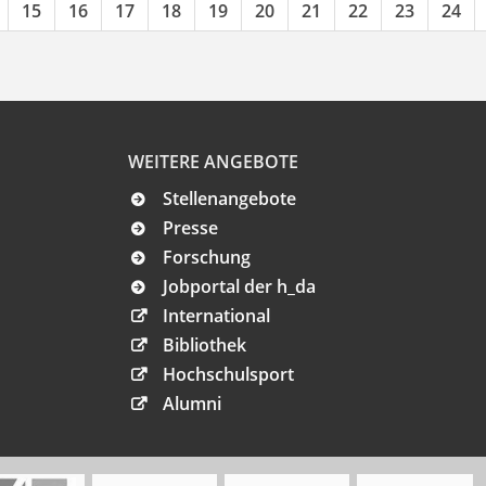
15
16
17
18
19
20
21
22
23
24
WEITERE ANGEBOTE
Stellenangebote
Presse
Forschung
Jobportal der h_da
International
Bibliothek
Hochschulsport
Alumni