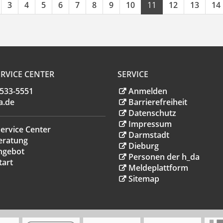
3
4
5
6
7
8
9
10
11
12
13
14
RVICE CENTER
SERVICE
.533-5551
Anmelden
a
.
de
Barrierefreiheit
Datenschutz
Impressum
ervice Center
Darmstadt
eratung
Dieburg
ngebot
Personen der h_da
tart
Meldeplattform
Sitemap