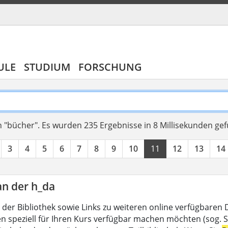
ULE
STUDIUM
FORSCHUNG
 "bücher".
Es wurden 235 Ergebnisse in 8 Millisekunden ge
3
4
5
6
7
8
9
10
11
12
13
14
an der h_da
 der Bibliothek sowie Links zu weiteren online verfügbaren
en speziell für Ihren Kurs verfügbar machen möchten (sog. Se