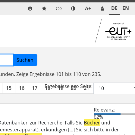
DE
EN
A+
Suchen
funden.
Zeige Ergebnisse 101 bis 110 von 235.
Ergebnisse pro Seite:
15
16
17
18
19
20
21
22
23
24
Relevanz:
62%
 Datenbanken zur Recherche. Falls Sie
Bücher
und
mesterapparat), erkundigen [...] Sie sich bitte in der