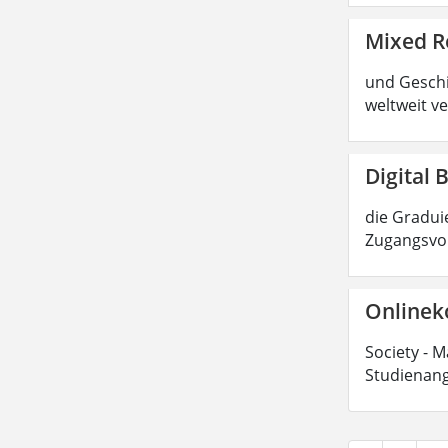
Mixed R
und Geschic
weltweit ve
Digital 
die Graduie
Zugangsvor
Onlinek
Society - M
Studienang