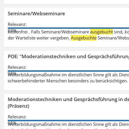
Seminare/Webseminare
Relevanz:
69%
kostenfrei . Falls Seminare/Webseminare
ausgebucht
sind, k
der Warteliste weiter vergeben.
Ausgebuchte
Seminare/Webse
POE: "Moderationstechniken und Gesprächsführung
Relevanz:
68%
Weiterbildungsmaßnahme im dienstlichen Sinne gilt als Dien
schwerbehinderter Menschen besonders zu berücksichtigen. Fa
Moderationstechniken und Gesprächsführung in d
(Präsenz)
Relevanz:
68%
Weiterbildungsmaßnahme im dienstlichen Sinne gilt als Dien