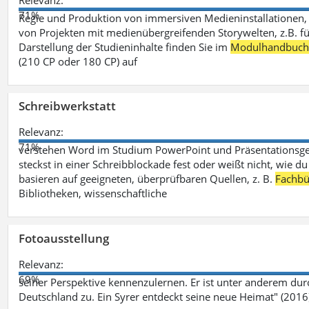
Relevanz:
71%
Regie und Produktion von immersiven Medieninstallationen, 
von Projekten mit medienübergreifenden Storywelten, z.B. für 
Darstellung der Studieninhalte finden Sie im
Modulhandbuc
(210 CP oder 180 CP) auf
Schreibwerkstatt
Relevanz:
71%
verstehen Word im Studium PowerPoint und Präsentationsges
steckst in einer Schreibblockade fest oder weißt nicht, wie du
basieren auf geeigneten, überprüfbaren Quellen, z. B.
Fachbü
Bibliotheken, wissenschaftliche
Fotoausstellung
Relevanz:
69%
seiner Perspektive kennenzulernen. Er ist unter anderem d
Deutschland zu. Ein Syrer entdeckt seine neue Heimat" (2016)