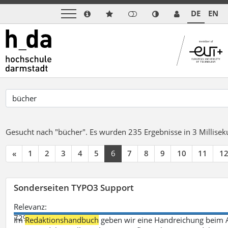
DE
EN
Gesucht nach "bücher".
Es wurden 235 Ergebnisse in 3 Millise
«
1
2
3
4
5
6
7
8
9
10
11
1
Sonderseiten TYPO3 Support
Relevanz:
72%
Im
Redaktionshandbuch
geben wir eine Handreichung beim A