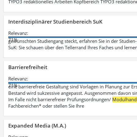
TYPO3 redaktionelles Arbeiten Kopfbereich TYPO3 redaktione
Interdisziplinärer Studienbereich SuK
Relevanz:
71%
gewünschten Studiengang steckt, erfahren Sie in der Studie
SuK: Sie schauen über den Tellerrand Ihres Faches und lern
Barrierefreiheit
Relevanz:
71%
eine barrierefreie Gestaltung sind Vorlagen in Planung zur Er
Bestand wird sukzessive angepasst. Ausgenommen davon sind D
Im Falle nicht barrierefreier Prüfungsordnungen/
Modulhand
Fachbereichen* oder stellen Sie Ihre
Expanded Media (M.A.)