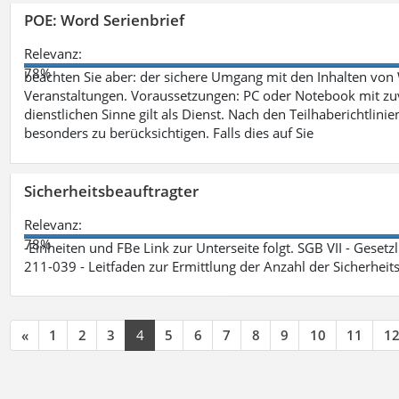
POE: Word Serienbrief
Relevanz:
78%
beachten Sie aber: der sichere Umgang mit den Inhalten von
Veranstaltungen. Voraussetzungen: PC oder Notebook mit zu
dienstlichen Sinne gilt als Dienst. Nach den Teilhaberichtlin
besonders zu berücksichtigen. Falls dies auf Sie
Sicherheitsbeauftragter
Relevanz:
78%
-Einheiten und FBe Link zur Unterseite folgt. SGB VII - Gesetz
211-039 - Leitfaden zur Ermittlung der Anzahl der Sicherheit
«
1
2
3
4
5
6
7
8
9
10
11
1