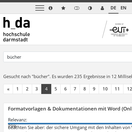
DE
EN
Gesucht nach "bücher".
Es wurden 235 Ergebnisse in 12 Milli
«
1
2
3
4
5
6
7
8
9
10
11
1
Formatvorlagen & Dokumentationen mit Word (Onl
Relevanz:
79%
beachten Sie aber: der sichere Umgang mit den Inhalten von