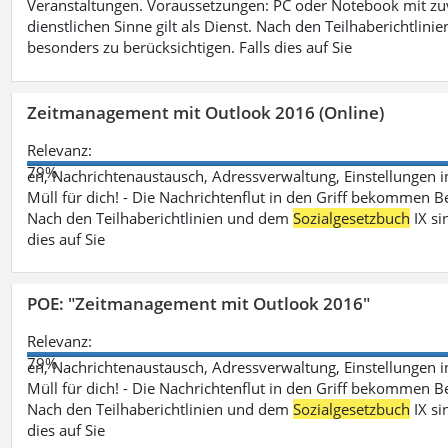
Veranstaltungen. Voraussetzungen: PC oder Notebook mit zu
dienstlichen Sinne gilt als Dienst. Nach den Teilhaberichtlin
besonders zu berücksichtigen. Falls dies auf Sie
Zeitmanagement mit Outlook 2016 (Online)
Relevanz:
79%
en, Nachrichtenaustausch, Adressverwaltung, Einstellungen i
Müll für dich! - Die Nachrichtenflut in den Griff bekommen Be
Nach den Teilhaberichtlinien und dem
Sozialgesetzbuch
IX si
dies auf Sie
POE: "Zeitmanagement mit Outlook 2016"
Relevanz:
79%
en, Nachrichtenaustausch, Adressverwaltung, Einstellungen i
Müll für dich! - Die Nachrichtenflut in den Griff bekommen Be
Nach den Teilhaberichtlinien und dem
Sozialgesetzbuch
IX si
dies auf Sie