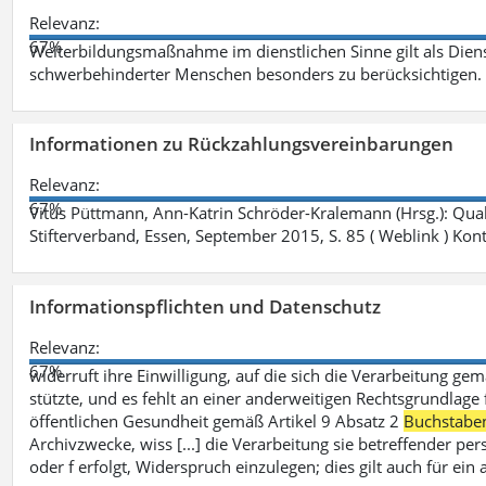
Relevanz:
67%
Weiterbildungsmaßnahme im dienstlichen Sinne gilt als Dien
schwerbehinderter Menschen besonders zu berücksichtigen. Fa
Informationen zu Rückzahlungsvereinbarungen
Relevanz:
67%
Vitus Püttmann, Ann-Katrin Schröder-Kralemann (Hrsg.): Qua
Stifterverband, Essen, September 2015, S. 85 ( Weblink ) Kon
Informationspflichten und Datenschutz
Relevanz:
67%
widerruft ihre Einwilligung, auf die sich die Verarbeitung ge
stützte, und es fehlt an einer anderweitigen Rechtsgrundlage 
öffentlichen Gesundheit gemäß Artikel 9 Absatz 2
Buchstabe
Archivzwecke, wiss [...] die Verarbeitung sie betreffender p
oder f erfolgt, Widerspruch einzulegen; dies gilt auch für ei