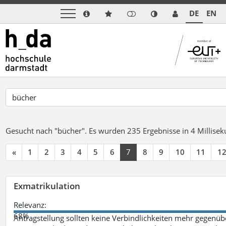
DE
EN
Gesucht nach "bücher".
Es wurden 235 Ergebnisse in 4 Millise
«
1
2
3
4
5
6
7
8
9
10
11
1
Exmatrikulation
Relevanz:
68%
Antragstellung sollten keine Verbindlichkeiten mehr gegenü