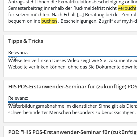
Antrags steht Ihnen die Exmatrikulationsbescheinigung onlin
Semesterbeitrag innerhalb der Rückmeldefrist nicht
verbucht
fortsetzen möchten. Nach Erhalt [...] Beratung bei der Zen
bequem online
buchen
. Bescheinigungen, Zugriff auf my.h-
Tipps & Tricks
Relevanz:
67%
Webseiten verlinken Dieses Video zeigt wie Sie Dokumente
Webseite verlinken können, ohne das Sie Dokumente downlo
HIS POS-Erstanwender-Seminar für (zukünftige) PO
Relevanz:
67%
Weiterbildungsmaßnahme im dienstlichen Sinne gilt als Dien
schwerbehinderter Menschen besonders zu berücksichtigen. Fa
POE: "HIS POS-Erstanwender-Seminar für (zukünfti