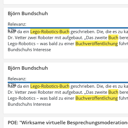
Björn Bundschuh
Relevanz:
67%
hab‘ da ein
Lego-Robotics-Buch
geschrieben. Die, die es zu k
Dr. Vetter zwei Roboter mit aufgebaut. „Das zweite
Buch
bere
Lego-Robotics – was bald zu einer
Buchveröffentlichung
führ
Bundschuhs Interesse
Björn Bundschuh
Relevanz:
67%
hab‘ da ein
Lego-Robotics-Buch
geschrieben. Die, die es zu k
Dr. Vetter zwei Roboter mit aufgebaut. „Das zweite
Buch
bere
Lego-Robotics – was bald zu einer
Buchveröffentlichung
führ
Bundschuhs Interesse
POE: "Wirksame virtuelle Besprechungsmoderation