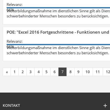
Relevanz:
66%
Weiterbildungsmaßnahme im dienstlichen Sinne gilt als Dien
schwerbehinderter Menschen besonders zu berücksichtigen. Fa
POE: "Excel 2016 Fortgeschrittene - Funktionen und
Relevanz:
66%
Weiterbildungsmaßnahme im dienstlichen Sinne gilt als Dien
schwerbehinderter Menschen besonders zu berücksichtigen. Fa
«
1
2
3
4
5
6
7
8
9
10
11
1
KONTAKT