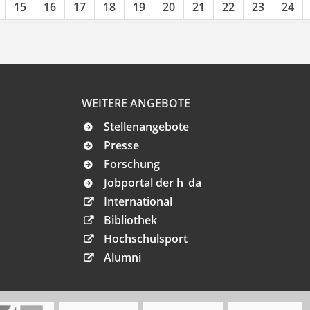
15
16
17
18
19
20
21
22
23
24
WEITERE ANGEBOTE
Stellenangebote
Presse
Forschung
Jobportal der h_da
International
Bibliothek
Hochschulsport
Alumni