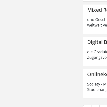
Mixed R
und Geschic
weltweit ve
Digital 
die Graduie
Zugangsvor
Onlinek
Society - M
Studienang