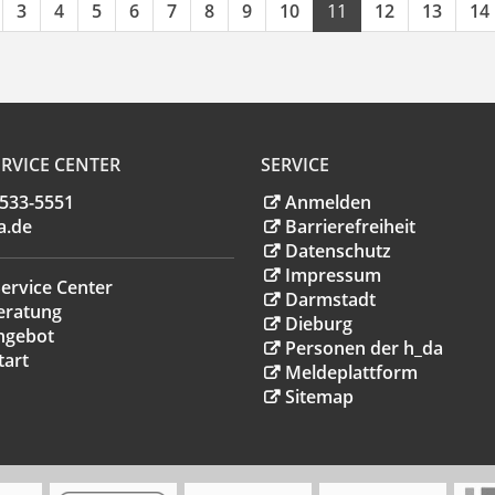
3
4
5
6
7
8
9
10
11
12
13
14
RVICE CENTER
SERVICE
.533-5551
Anmelden
a
.
de
Barrierefreiheit
Datenschutz
Impressum
ervice Center
Darmstadt
eratung
Dieburg
ngebot
Personen der h_da
tart
Meldeplattform
Sitemap