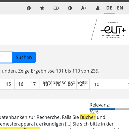
DE
EN
A+
Suchen
efunden.
Zeige Ergebnisse 101 bis 110 von 235.
Ergebnisse pro Seite:
15
16
17
18
19
20
21
22
23
24
Relevanz:
62%
 Datenbanken zur Recherche. Falls Sie
Bücher
und
mesterapparat), erkundigen [...] Sie sich bitte in der