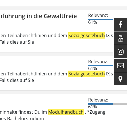
führung in die Gewaltfreie
Relevanz:
61%

den Teilhaberichtlinien und dem
Sozialgesetzbuch
IX sind

lls dies auf Sie

Relevanz:

61%
den Teilhaberichtlinien und dem
Sozialgesetzbuch
IX sind

lls dies auf Sie
Relevanz:
61%
eninhalte findest Du im
Modulhandbuch
. *Zugang
enes Bachelorstudium