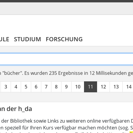
ULE
STUDIUM
FORSCHUNG
 "bücher".
Es wurden 235 Ergebnisse in 12 Millisekunden g
3
4
5
6
7
8
9
10
11
12
13
14
an der h_da
 der Bibliothek sowie Links zu weiteren online verfügbaren
en speziell für Ihren Kurs verfügbar machen möchten (sog. Se