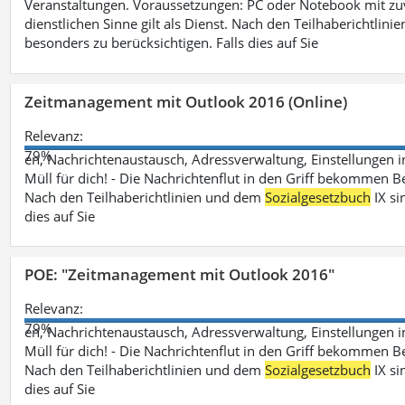
Veranstaltungen. Voraussetzungen: PC oder Notebook mit zu
dienstlichen Sinne gilt als Dienst. Nach den Teilhaberichtlin
besonders zu berücksichtigen. Falls dies auf Sie
Zeitmanagement mit Outlook 2016 (Online)
Relevanz:
79%
en, Nachrichtenaustausch, Adressverwaltung, Einstellungen i
Müll für dich! - Die Nachrichtenflut in den Griff bekommen Be
Nach den Teilhaberichtlinien und dem
Sozialgesetzbuch
IX si
dies auf Sie
POE: "Zeitmanagement mit Outlook 2016"
Relevanz:
79%
en, Nachrichtenaustausch, Adressverwaltung, Einstellungen i
Müll für dich! - Die Nachrichtenflut in den Griff bekommen Be
Nach den Teilhaberichtlinien und dem
Sozialgesetzbuch
IX si
dies auf Sie