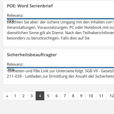
POE: Word Serienbrief
Relevanz:
78%
beachten Sie aber: der sichere Umgang mit den Inhalten von
Veranstaltungen. Voraussetzungen: PC oder Notebook mit zu
dienstlichen Sinne gilt als Dienst. Nach den Teilhaberichtlin
besonders zu berücksichtigen. Falls dies auf Sie
Sicherheitsbeauftragter
Relevanz:
78%
-Einheiten und FBe Link zur Unterseite folgt. SGB VII - Gesetz
211-039 - Leitfaden zur Ermittlung der Anzahl der Sicherheit
«
1
2
3
4
5
6
7
8
9
10
11
1