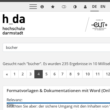
DE
EN
Gesucht nach "bücher".
Es wurden 235 Ergebnisse in 10 Milli
«
1
2
3
4
5
6
7
8
9
10
11
1
Formatvorlagen & Dokumentationen mit Word (Onl
Relevanz:
79%
beachten Sie aber: der sichere Umgang mit den Inhalten von