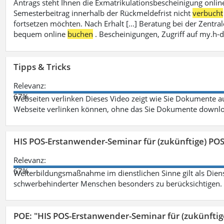
Antrags steht Ihnen die Exmatrikulationsbescheinigung onlin
Semesterbeitrag innerhalb der Rückmeldefrist nicht
verbucht
fortsetzen möchten. Nach Erhalt [...] Beratung bei der Zen
bequem online
buchen
. Bescheinigungen, Zugriff auf my.h-
Tipps & Tricks
Relevanz:
67%
Webseiten verlinken Dieses Video zeigt wie Sie Dokumente
Webseite verlinken können, ohne das Sie Dokumente downlo
HIS POS-Erstanwender-Seminar für (zukünftige) PO
Relevanz:
67%
Weiterbildungsmaßnahme im dienstlichen Sinne gilt als Dien
schwerbehinderter Menschen besonders zu berücksichtigen. Fa
POE: "HIS POS-Erstanwender-Seminar für (zukünfti