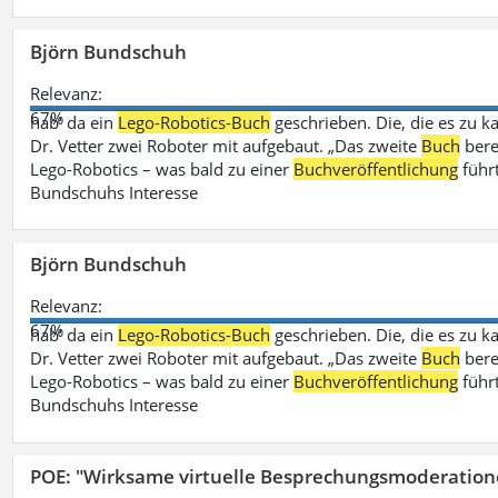
Björn Bundschuh
Relevanz:
67%
hab‘ da ein
Lego-Robotics-Buch
geschrieben. Die, die es zu k
Dr. Vetter zwei Roboter mit aufgebaut. „Das zweite
Buch
bere
Lego-Robotics – was bald zu einer
Buchveröffentlichung
führ
Bundschuhs Interesse
Björn Bundschuh
Relevanz:
67%
hab‘ da ein
Lego-Robotics-Buch
geschrieben. Die, die es zu k
Dr. Vetter zwei Roboter mit aufgebaut. „Das zweite
Buch
bere
Lego-Robotics – was bald zu einer
Buchveröffentlichung
führ
Bundschuhs Interesse
POE: "Wirksame virtuelle Besprechungsmoderation