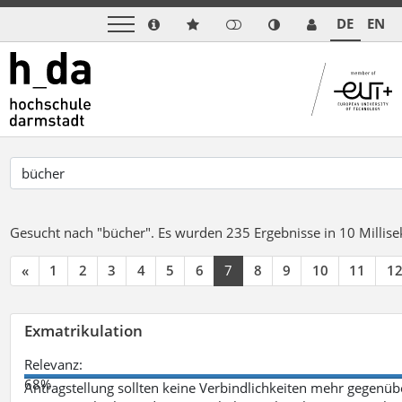
DE
EN
Gesucht nach "bücher".
Es wurden 235 Ergebnisse in 10 Milli
«
1
2
3
4
5
6
7
8
9
10
11
1
Exmatrikulation
Relevanz:
68%
Antragstellung sollten keine Verbindlichkeiten mehr gegenü