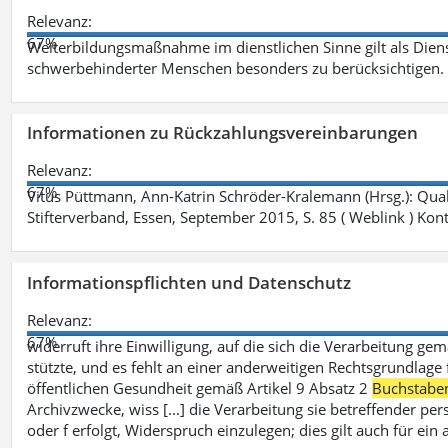
Relevanz:
67%
Weiterbildungsmaßnahme im dienstlichen Sinne gilt als Dien
schwerbehinderter Menschen besonders zu berücksichtigen. Fa
Informationen zu Rückzahlungsvereinbarungen
Relevanz:
67%
Vitus Püttmann, Ann-Katrin Schröder-Kralemann (Hrsg.): Qua
Stifterverband, Essen, September 2015, S. 85 ( Weblink ) Kon
Informationspflichten und Datenschutz
Relevanz:
67%
widerruft ihre Einwilligung, auf die sich die Verarbeitung ge
stützte, und es fehlt an einer anderweitigen Rechtsgrundlage 
öffentlichen Gesundheit gemäß Artikel 9 Absatz 2
Buchstabe
Archivzwecke, wiss [...] die Verarbeitung sie betreffender p
oder f erfolgt, Widerspruch einzulegen; dies gilt auch für ei