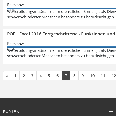
Relevanz:
66%
Weiterbildungsmaßnahme im dienstlichen Sinne gilt als Dien
schwerbehinderter Menschen besonders zu berücksichtigen. Fa
POE: "Excel 2016 Fortgeschrittene - Funktionen und
Relevanz:
66%
Weiterbildungsmaßnahme im dienstlichen Sinne gilt als Dien
schwerbehinderter Menschen besonders zu berücksichtigen. Fa
«
1
2
3
4
5
6
7
8
9
10
11
1
KONTAKT