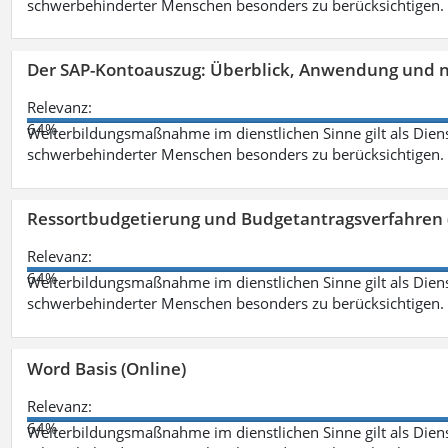
schwerbehinderter Menschen besonders zu berücksichtigen. Fa
Der SAP-Kontoauszug: Überblick, Anwendung und nü
Relevanz:
64%
Weiterbildungsmaßnahme im dienstlichen Sinne gilt als Dien
schwerbehinderter Menschen besonders zu berücksichtigen. Fa
Ressortbudgetierung und Budgetantragsverfahren 
Relevanz:
64%
Weiterbildungsmaßnahme im dienstlichen Sinne gilt als Dien
schwerbehinderter Menschen besonders zu berücksichtigen. Fa
Word Basis (Online)
Relevanz:
64%
Weiterbildungsmaßnahme im dienstlichen Sinne gilt als Dien