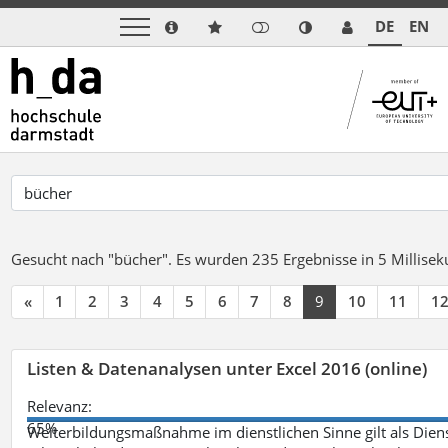
DE
EN
Gesucht nach "bücher".
Es wurden 235 Ergebnisse in 5 Millise
«
1
2
3
4
5
6
7
8
9
10
11
1
Listen & Datenanalysen unter Excel 2016 (online)
Relevanz:
65%
Weiterbildungsmaßnahme im dienstlichen Sinne gilt als Dien