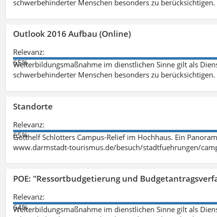
schwerbehinderter Menschen besonders zu berücksichtigen. Fa
Outlook 2016 Aufbau (Online)
Relevanz:
65%
Weiterbildungsmaßnahme im dienstlichen Sinne gilt als Dien
schwerbehinderter Menschen besonders zu berücksichtigen. Fa
Standorte
Relevanz:
65%
Gotthelf Schlotters Campus-Relief im Hochhaus. Ein Panorama
www.darmstadt-tourismus.de/besuch/stadtfuehrungen/cam
POE: "Ressortbudgetierung und Budgetantragsverf
Relevanz:
64%
Weiterbildungsmaßnahme im dienstlichen Sinne gilt als Dien