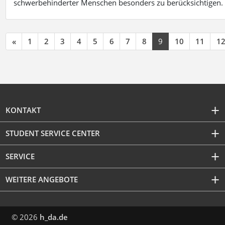
schwerbehinderter Menschen besonders zu berücksichtigen. Fa
«
1
2
3
4
5
6
7
8
9
10
11
1
KONTAKT
STUDENT SERVICE CENTER
SERVICE
WEITERE ANGEBOTE
© 2026
h_da.de