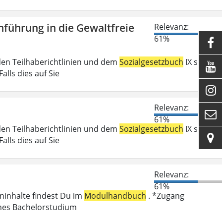
führung in die Gewaltfreie
Relevanz:
61%

den Teilhaberichtlinien und dem
Sozialgesetzbuch
IX sind

lls dies auf Sie

Relevanz:

61%
den Teilhaberichtlinien und dem
Sozialgesetzbuch
IX sind

lls dies auf Sie
Relevanz:
61%
eninhalte findest Du im
Modulhandbuch
. *Zugang
enes Bachelorstudium