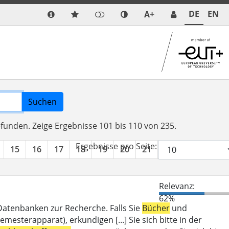
DE
EN
A+
Suchen
efunden.
Zeige Ergebnisse 101 bis 110 von 235.
Ergebnisse pro Seite:
15
16
17
18
19
20
21
22
23
24
Relevanz:
62%
 Datenbanken zur Recherche. Falls Sie
Bücher
und
mesterapparat), erkundigen [...] Sie sich bitte in der