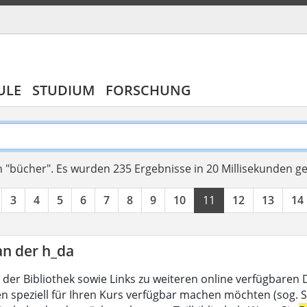
ULE
STUDIUM
FORSCHUNG
 "bücher".
Es wurden 235 Ergebnisse in 20 Millisekunden g
3
4
5
6
7
8
9
10
11
12
13
14
an der h_da
 der Bibliothek sowie Links zu weiteren online verfügbaren
en speziell für Ihren Kurs verfügbar machen möchten (sog. Se