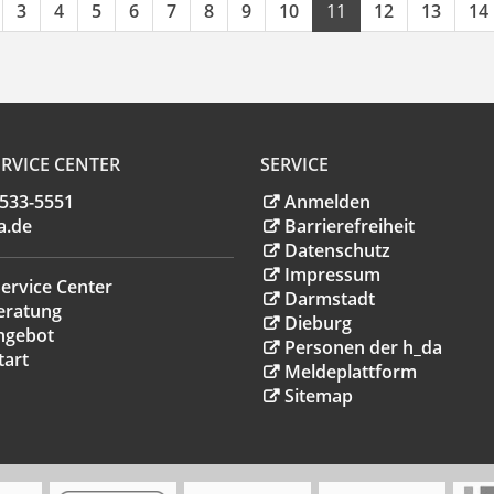
3
4
5
6
7
8
9
10
11
12
13
14
RVICE CENTER
SERVICE
.533-5551
Anmelden
a
.
de
Barrierefreiheit
Datenschutz
Impressum
ervice Center
Darmstadt
eratung
Dieburg
ngebot
Personen der h_da
tart
Meldeplattform
Sitemap