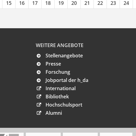
15
16
17
18
19
20
21
22
23
24
WEITERE ANGEBOTE
Stellenangebote
Presse
Forschung
Jobportal der h_da
International
Bibliothek
Hochschulsport
Alumni