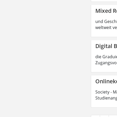
Mixed R
und Geschic
weltweit ve
Digital 
die Graduie
Zugangsvor
Onlinek
Society - M
Studienang