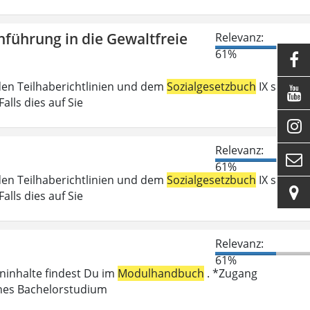
führung in die Gewaltfreie
Relevanz:
61%

den Teilhaberichtlinien und dem
Sozialgesetzbuch
IX sind

lls dies auf Sie

Relevanz:

61%
den Teilhaberichtlinien und dem
Sozialgesetzbuch
IX sind

lls dies auf Sie
Relevanz:
61%
eninhalte findest Du im
Modulhandbuch
. *Zugang
enes Bachelorstudium