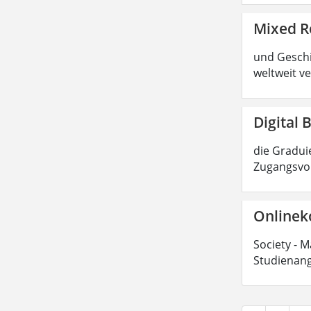
Mixed R
und Geschic
weltweit ve
Digital 
die Graduie
Zugangsvor
Onlinek
Society - M
Studienang