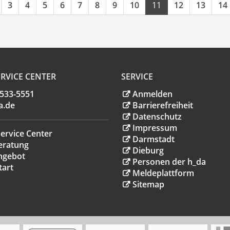
3
4
5
6
7
8
9
10
11
12
13
14
RVICE CENTER
SERVICE
.533-5551
Anmelden
a
.
de
Barrierefreiheit
Datenschutz
Impressum
ervice Center
Darmstadt
eratung
Dieburg
ngebot
Personen der h_da
tart
Meldeplattform
Sitemap