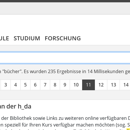
ULE
STUDIUM
FORSCHUNG
 "bücher".
Es wurden 235 Ergebnisse in 14 Millisekunden g
3
4
5
6
7
8
9
10
11
12
13
14
an der h_da
 der Bibliothek sowie Links zu weiteren online verfügbaren
en speziell für Ihren Kurs verfügbar machen möchten (sog. Se