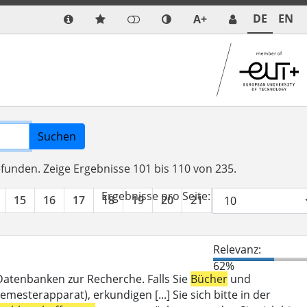
DE
EN
A+
Suchen
efunden.
Zeige Ergebnisse 101 bis 110 von 235.
Ergebnisse pro Seite:
15
16
17
18
19
20
21
22
23
24
Relevanz:
62%
 Datenbanken zur Recherche. Falls Sie
Bücher
und
mesterapparat), erkundigen [...] Sie sich bitte in der