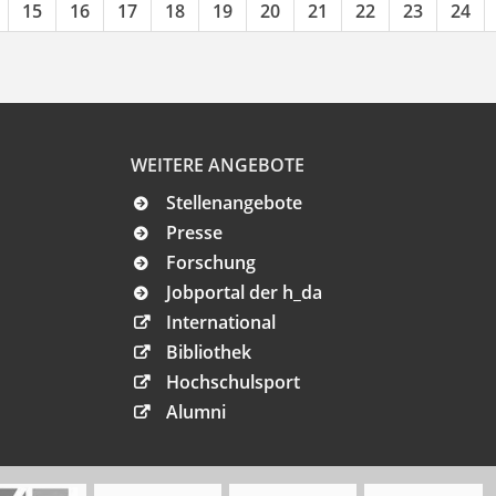
15
16
17
18
19
20
21
22
23
24
WEITERE ANGEBOTE
Stellenangebote
Presse
Forschung
Jobportal der h_da
International
Bibliothek
Hochschulsport
Alumni