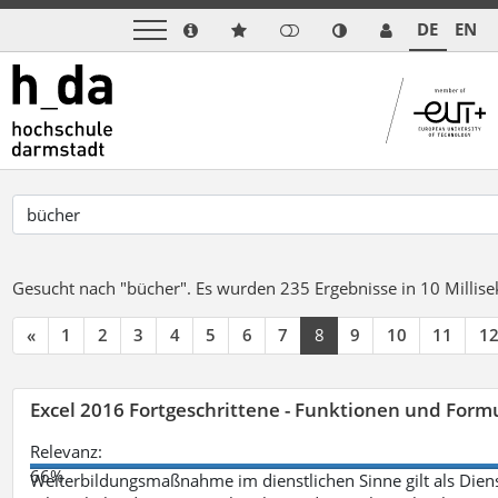
DE
EN
Gesucht nach "bücher".
Es wurden 235 Ergebnisse in 10 Milli
«
1
2
3
4
5
6
7
8
9
10
11
1
Excel 2016 Fortgeschrittene - Funktionen und Formu
Relevanz:
66%
Weiterbildungsmaßnahme im dienstlichen Sinne gilt als Dien