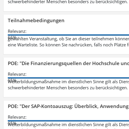
schwerbehinderter Menschen besonders zu berücksichtigen. Fa
Teilnahmebedingungen
Relevanz:
66%
gewählten Veranstaltung, ob Sie an dieser teilnehmen können.
eine Warteliste. So können Sie nachrücken, falls noch Plätze 
POE: "Die Finanzierungsquellen der Hochschule un
Relevanz:
65%
Weiterbildungsmaßnahme im dienstlichen Sinne gilt als Dien
schwerbehinderter Menschen besonders zu berücksichtigen. Fa
POE: "Der SAP-Kontoauszug: Überblick, Anwendung
Relevanz:
65%
Weiterbildungsmaßnahme im dienstlichen Sinne gilt als Dien