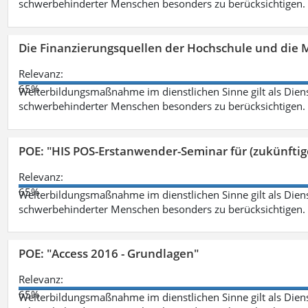
schwerbehinderter Menschen besonders zu berücksichtigen. Fa
Die Finanzierungsquellen der Hochschule und die M
Relevanz:
65%
Weiterbildungsmaßnahme im dienstlichen Sinne gilt als Dien
schwerbehinderter Menschen besonders zu berücksichtigen. Fa
POE: "HIS POS-Erstanwender-Seminar für (zukünfti
Relevanz:
65%
Weiterbildungsmaßnahme im dienstlichen Sinne gilt als Dien
schwerbehinderter Menschen besonders zu berücksichtigen. Fa
POE: "Access 2016 - Grundlagen"
Relevanz:
65%
Weiterbildungsmaßnahme im dienstlichen Sinne gilt als Dien