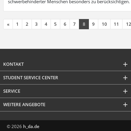
schwerbehinderter Menschen besonders zu berücksichtigen. Fa
«
1
2
3
4
5
6
7
8
9
10
11
1
KONTAKT
STUDENT SERVICE CENTER
SERVICE
WEITERE ANGEBOTE
© 2026
h_da.de