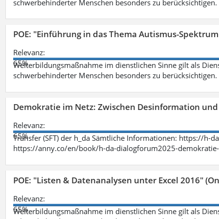
schwerbehinderter Menschen besonders zu berücksichtigen. Fa
POE: "Einführung in das Thema Autismus-Spektrum
Relevanz:
65%
Weiterbildungsmaßnahme im dienstlichen Sinne gilt als Dien
schwerbehinderter Menschen besonders zu berücksichtigen. Fa
Demokratie im Netz: Zwischen Desinformation un
Relevanz:
65%
Transfer (SFT) der h_da Sämtliche Informationen: https://h-
https://anny.co/en/book/h-da-dialogforum2025-demokratie-
POE: "Listen & Datenanalysen unter Excel 2016" (On
Relevanz:
65%
Weiterbildungsmaßnahme im dienstlichen Sinne gilt als Dien