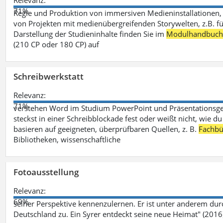
Relevanz:
71%
Regie und Produktion von immersiven Medieninstallationen, 
von Projekten mit medienübergreifenden Storywelten, z.B. für 
Darstellung der Studieninhalte finden Sie im
Modulhandbuc
(210 CP oder 180 CP) auf
Schreibwerkstatt
Relevanz:
71%
verstehen Word im Studium PowerPoint und Präsentationsges
steckst in einer Schreibblockade fest oder weißt nicht, wie du
basieren auf geeigneten, überprüfbaren Quellen, z. B.
Fachbü
Bibliotheken, wissenschaftliche
Fotoausstellung
Relevanz:
69%
seiner Perspektive kennenzulernen. Er ist unter anderem d
Deutschland zu. Ein Syrer entdeckt seine neue Heimat" (2016)