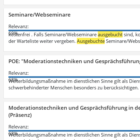
Seminare/Webseminare
Relevanz:
69%
kostenfrei . Falls Seminare/Webseminare
ausgebucht
sind, k
der Warteliste weiter vergeben.
Ausgebuchte
Seminare/Webse
POE: "Moderationstechniken und Gesprächsführung
Relevanz:
68%
Weiterbildungsmaßnahme im dienstlichen Sinne gilt als Dien
schwerbehinderter Menschen besonders zu berücksichtigen. Fa
Moderationstechniken und Gesprächsführung in d
(Präsenz)
Relevanz:
68%
Weiterbildungsmaßnahme im dienstlichen Sinne gilt als Dien