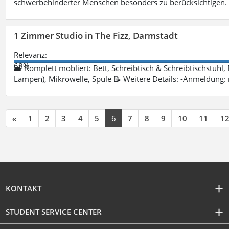
schwerbehinderter Menschen besonders zu berücksichtigen. Fa
1 Zimmer Studio in The Fizz, Darmstadt
Relevanz:
68%
🛋 Komplett möbliert: Bett, Schreibtisch & Schreibtischstuhl,
Lampen), Mikrowelle, Spüle 📝 Weitere Details: -Anmeldung:
«
1
2
3
4
5
6
7
8
9
10
11
1
KONTAKT
STUDENT SERVICE CENTER