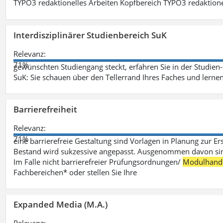
TYPO3 redaktionelles Arbeiten Kopfbereich TYPO3 redaktione
Interdisziplinärer Studienbereich SuK
Relevanz:
71%
gewünschten Studiengang steckt, erfahren Sie in der Studie
SuK: Sie schauen über den Tellerrand Ihres Faches und lern
Barrierefreiheit
Relevanz:
71%
eine barrierefreie Gestaltung sind Vorlagen in Planung zur Er
Bestand wird sukzessive angepasst. Ausgenommen davon sind D
Im Falle nicht barrierefreier Prüfungsordnungen/
Modulhand
Fachbereichen* oder stellen Sie Ihre
Expanded Media (M.A.)