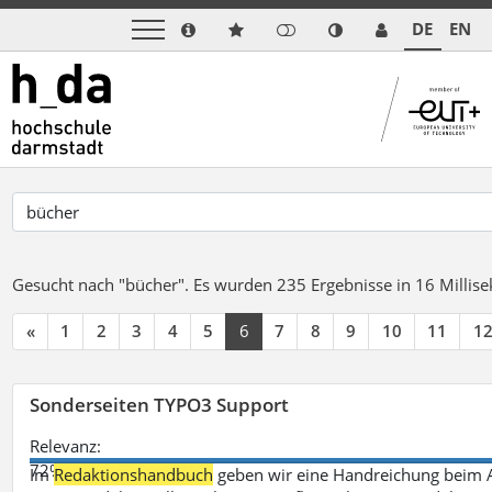
DE
EN
Gesucht nach "bücher".
Es wurden 235 Ergebnisse in 16 Milli
«
1
2
3
4
5
6
7
8
9
10
11
1
Sonderseiten TYPO3 Support
Relevanz:
72%
Im
Redaktionshandbuch
geben wir eine Handreichung beim A