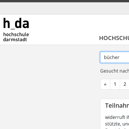
HOCHSCH
Gesucht nach
«
1
2
Teilnah
widerruft i
stützte, un