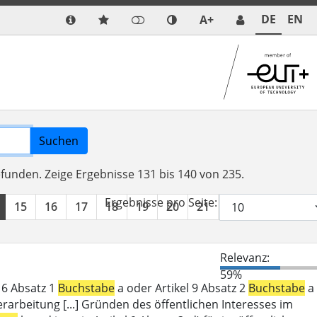
DE
EN
A+
Suchen
efunden.
Zeige Ergebnisse 131 bis 140 von 235.
Ergebnisse pro Seite:
15
16
17
18
19
20
21
22
23
24
Relevanz:
59%
l 6 Absatz 1
Buchstabe
a oder Artikel 9 Absatz 2
Buchstabe
a
erarbeitung [...] Gründen des öffentlichen Interesses im