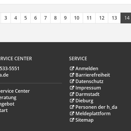
3
4
5
6
7
8
9
10
11
12
13
14
RVICE CENTER
SERVICE
.533-5551
Anmelden
a
.
de
Barrierefreiheit
Datenschutz
Impressum
ervice Center
Darmstadt
eratung
Dieburg
ngebot
Personen der h_da
tart
Meldeplattform
Sitemap