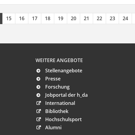
15
16
17
18
19
20
21
22
23
24
WEITERE ANGEBOTE
Stellenangebote
Presse
Forschung
Jobportal der h_da
International
Bibliothek
Hochschulsport
Alumni