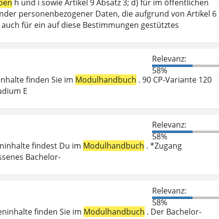
ben
h und i sowie Artikel 9 Absatz 3; d) für im öffentlichen
ffender personenbezogener Daten, die aufgrund von Artikel 6
lt auch für ein auf diese Bestimmungen gestütztes
Relevanz:
58%
ninhalte finden Sie im
Modulhandbuch
. 90 CP-Variante 120
udium E
Relevanz:
58%
eninhalte findest Du im
Modulhandbuch
. *Zugang
ossenes Bachelor-
Relevanz:
58%
eninhalte finden Sie im
Modulhandbuch
. Der Bachelor-