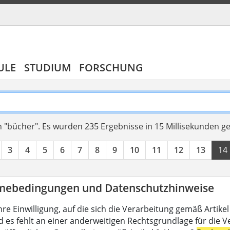
ULE
STUDIUM
FORSCHUNG
 "bücher".
Es wurden 235 Ergebnisse in 15 Millisekunden g
3
4
5
6
7
8
9
10
11
12
13
14
mebedingungen und Datenschutzhinweise
hre Einwilligung, auf die sich die Verarbeitung gemäß Artike
d es fehlt an einer anderweitigen Rechtsgrundlage für die V