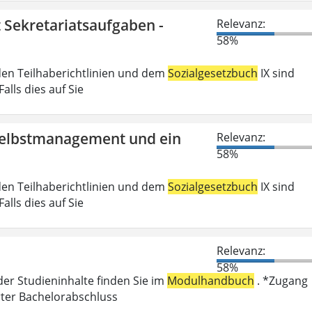
t Sekretariatsaufgaben -
Relevanz:
58%
den Teilhaberichtlinien und dem
Sozialgesetzbuch
IX sind
lls dies auf Sie
 Selbstmanagement und ein
Relevanz:
58%
den Teilhaberichtlinien und dem
Sozialgesetzbuch
IX sind
lls dies auf Sie
Relevanz:
58%
der Studieninhalte finden Sie im
Modulhandbuch
. *Zugang
rter Bachelorabschluss