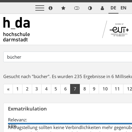
DE
EN
Gesucht nach "bücher".
Es wurden 235 Ergebnisse in 6 Millise
«
1
2
3
4
5
6
7
8
9
10
11
1
Exmatrikulation
Relevanz:
68%
Antragstellung sollten keine Verbindlichkeiten mehr gegenü