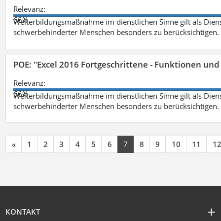
Relevanz:
66%
Weiterbildungsmaßnahme im dienstlichen Sinne gilt als Dien
schwerbehinderter Menschen besonders zu berücksichtigen. Fa
POE: "Excel 2016 Fortgeschrittene - Funktionen und
Relevanz:
66%
Weiterbildungsmaßnahme im dienstlichen Sinne gilt als Dien
schwerbehinderter Menschen besonders zu berücksichtigen. Fa
«
1
2
3
4
5
6
7
8
9
10
11
1
KONTAKT