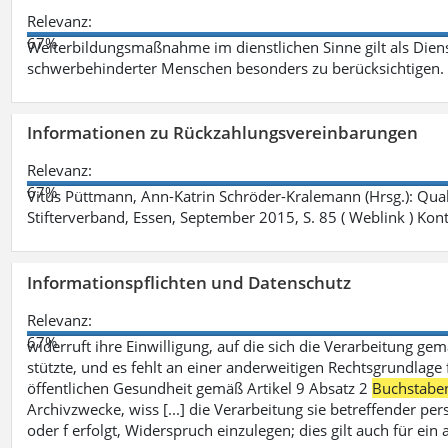
Relevanz:
67%
Weiterbildungsmaßnahme im dienstlichen Sinne gilt als Dien
schwerbehinderter Menschen besonders zu berücksichtigen. Fa
Informationen zu Rückzahlungsvereinbarungen
Relevanz:
67%
Vitus Püttmann, Ann-Katrin Schröder-Kralemann (Hrsg.): Qua
Stifterverband, Essen, September 2015, S. 85 ( Weblink ) Kon
Informationspflichten und Datenschutz
Relevanz:
67%
widerruft ihre Einwilligung, auf die sich die Verarbeitung ge
stützte, und es fehlt an einer anderweitigen Rechtsgrundlage 
öffentlichen Gesundheit gemäß Artikel 9 Absatz 2
Buchstabe
Archivzwecke, wiss [...] die Verarbeitung sie betreffender p
oder f erfolgt, Widerspruch einzulegen; dies gilt auch für ei