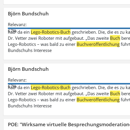
Björn Bundschuh
Relevanz:
67%
hab‘ da ein
Lego-Robotics-Buch
geschrieben. Die, die es zu k
Dr. Vetter zwei Roboter mit aufgebaut. „Das zweite
Buch
bere
Lego-Robotics – was bald zu einer
Buchveröffentlichung
führ
Bundschuhs Interesse
Björn Bundschuh
Relevanz:
67%
hab‘ da ein
Lego-Robotics-Buch
geschrieben. Die, die es zu k
Dr. Vetter zwei Roboter mit aufgebaut. „Das zweite
Buch
bere
Lego-Robotics – was bald zu einer
Buchveröffentlichung
führ
Bundschuhs Interesse
POE: "Wirksame virtuelle Besprechungsmoderation