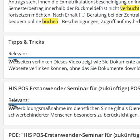
Antrags steht Ihnen die Exmatrikulationsbescheinigung onlin
Semesterbeitrag innerhalb der Rückmeldefrist nicht
verbucht
fortsetzen möchten. Nach Erhalt [...] Beratung bei der Zen
bequem online
buchen
. Bescheinigungen, Zugriff auf my.h-
Tipps & Tricks
Relevanz:
67%
Webseiten verlinken Dieses Video zeigt wie Sie Dokumente
Webseite verlinken können, ohne das Sie Dokumente downlo
HIS POS-Erstanwender-Seminar für (zukünftige) PO
Relevanz:
67%
Weiterbildungsmaßnahme im dienstlichen Sinne gilt als Dien
schwerbehinderter Menschen besonders zu berücksichtigen. Fa
POE: "HIS POS-Erstanwender-Seminar für (zukünfti